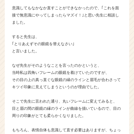
ら
意識してもなかなか直すことができなかったので、｢これを面
ス
接で無意識にやってしまったらマズイ！｣と思い先生に相談し
カ
ました。
ウ
ト
すると先生は、
が
届
｢とりあえずその眼鏡を替えなさい｣
く
と言いました。
就
活
なぜ先生がそのようなことを言ったのかというと、
サ
当時私は四角いフレームの眼鏡を着けていたのですが、
イ
その目の上の真っ直ぐな眼鏡の縁のラインと眉毛が合わさって
ト
キツイ印象に見えてしまうというのが理由でした。
チ
ア
キ
そこで先生に言われた通り、丸いフレームに変えてみると、
ャ
目と眉の間の眼鏡の縁のラインが曲線を描いているので、目の
リ
周りの印象がとても柔らかくなりました。
ア
（C
もちろん、表情自体も意識して直す必要はありますが、ちょっ
h