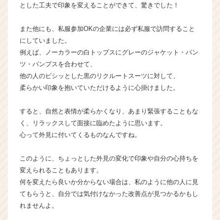
とした工夫で印象を変えることができて、驚きでした！
e
e
r
また他にも、私服参加OKの企業には必ず私服で訪問すること
C
にしていました。
a
例えば、ノーカラーの白トップスにグレーのジャケット・パン
r
ツ・パンプスを合わせて、
e
他の人のビシッとした黒のリクルートスーツに対して、
e
柔らかい印象を抱いていただけるように心掛けました。
r）
すると、自然と表情が柔らかくなり、あまり緊張することもな
く、リラックスして面接に臨めたように思います。
心って外見に付いてくるものなんですね。
このように、ちょっとした外見の変化で印象や自分の心持ちを
変えられることもあります。
何を変えたら良いか分からない場合は、私のように他の人に見
てもらうと、自分では気付けなかった改善点が見つかるかもし
れませんよ。