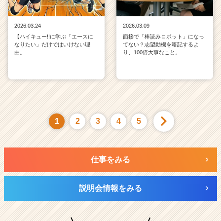
2026.03.24
2026.03.09
【ハイキュー!!に学ぶ「エースに
面接で「棒読みロボット」になっ
なりたい」だけではいけない理
てない？志望動機を暗記するよ
由。
り、100倍大事なこと。
1
2
3
4
5
仕事をみる
説明会情報をみる