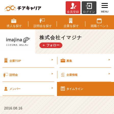
MENU
会員登録
ログイン
ち
ょ
っ
求人を
探す
説明会を
探す
企業を
探す
就職
イベント
と
し
株式会社イマジナ
た
＋ フォロー
変
化
で
>
>
企業TOP
募集
印
象
が
>
>
説明会
企業情報
変
わ
>
る
メンバー
タイムライン
【株
式
会
2016.08.16
社