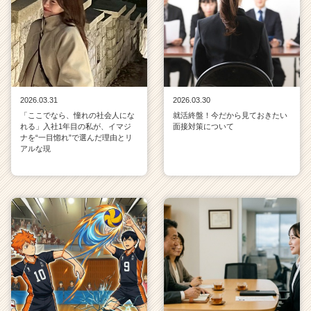
2026.03.31
2026.03.30
「ここでなら、憧れの社会人にな
就活終盤！今だから見ておきたい
れる」入社1年目の私が、イマジ
面接対策について
ナを“一目惚れ”で選んだ理由とリ
アルな現