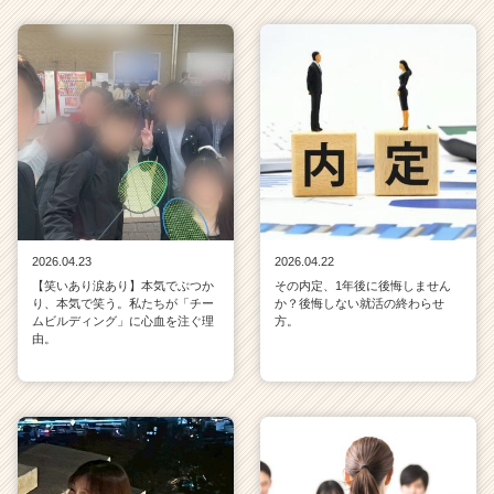
2026.04.23
2026.04.22
【笑いあり涙あり】本気でぶつか
その内定、1年後に後悔しません
り、本気で笑う。私たちが「チー
か？後悔しない就活の終わらせ
ムビルディング」に心血を注ぐ理
方。
由。