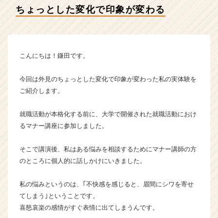
イ
ちょっとした変化で印象が変わる
マ
ジ
ナ
の
タ
こんにちは！鎌田です。
イ
ム
今回は外見のちょっとした変化で印象が変わった私の実体験を
ラ
ご紹介します。
イ
ン】
就職活動が本格化する前に、大学で開催された就職活動におけ
|
ベ
るマナー講座に参加しました。
ン
チ
そこで講演後、私はある悩みを相談するためにマナー講師の方
ャ
のところに個人的に話しかけにいきました。
ー・
成
私の悩みというのは、｢不快感を感じると、眉間にシワを寄せ
長
てしまう｣ということです。
企
業
喜怒哀楽の感情がすぐ表情に出てしまうんです。
か