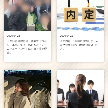
2026.04.23
2026.04.22
【笑いあり涙あり】本気でぶつか
その内定、1年後に後悔しません
り、本気で笑う。私たちが「チー
か？後悔しない就活の終わらせ
ムビルディング」に心血を注ぐ理
方。
由。