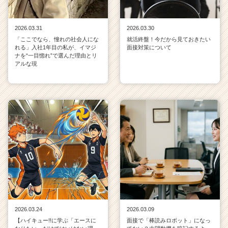
2026.03.31
2026.03.30
「ここでなら、憧れの社会人にな
就活終盤！今だから見ておきたい
れる」入社1年目の私が、イマジ
面接対策について
ナを“一目惚れ”で選んだ理由とリ
アルな現
2026.03.24
2026.03.09
【ハイキュー!!に学ぶ「エースに
面接で「棒読みロボット」になっ