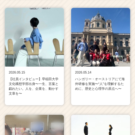
2026.05.15
2026.05.14
【社員インタビュー】早稲田大学
ハンガリー・オーストリアにて海
文化構想学部出身〜一生、言葉と
外研修を実施〜“人”を理解するた
戯れたい。人を、企業を、動かす
めに、歴史と心理学の原点へ〜
文章を〜