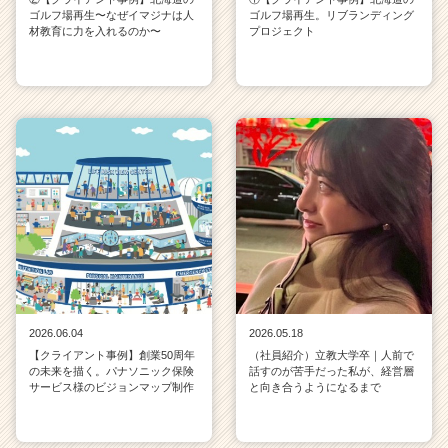
ゴルフ場再生〜なぜイマジナは人
ゴルフ場再生。リブランディング
材教育に力を入れるのか〜
プロジェクト
2026.06.04
2026.05.18
【クライアント事例】創業50周年
（社員紹介）立教大学卒｜人前で
の未来を描く。パナソニック保険
話すのが苦手だった私が、経営層
サービス様のビジョンマップ制作
と向き合うようになるまで