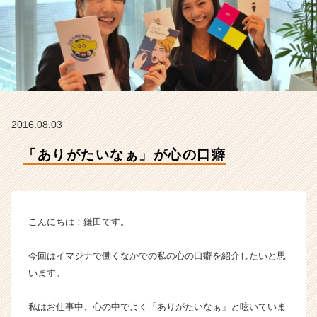
ナ
の
タ
イ
ム
ラ
イ
ン】
|
2016.08.03
ベ
ン
「ありがたいなぁ」が心の口癖
チ
ャ
ー・
成
こんにちは！鎌田です。
長
企
今回はイマジナで働くなかでの私の心の口癖を紹介したいと思
業
か
います。
ら
ス
私はお仕事中、心の中でよく「ありがたいなぁ」と呟いていま
カ