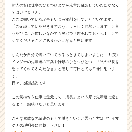
C
新人の私は仕事のひとつひとつを先輩に確認していただかなく
a
てはいけません。
r
ここに書いている記事もいつも添削をしていただいてます。
e
「ご確認していただきますよう、よろしくお願いします」と言
e
うたびに、お忙しいなかでも笑顔で「確認しておくね！」と答
r）
えてくださることにありがたいなぁと思います。
なんだか自分で書いていてうるっときてしまいました…！(笑)
イマジナの先輩達の言葉や行動のひとつひとつに「私の成長を
想ってくれてるんだなぁ」と感じて毎日とても幸せに思いま
す。
日々、感謝感謝です！！
この気持ちを仕事に還元して「成長」という形で先輩達に返せ
るよう、頑張りたいと思います！
こんな素敵な先輩達のもとで働きたい！と思った方はぜひイマ
ジナの説明会にお越し下さい！