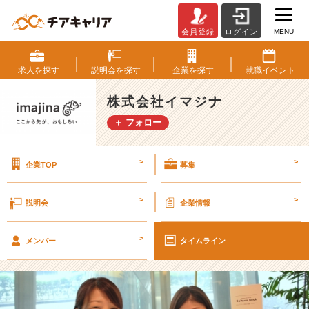
MENU
会員登録
ログイン
「あ
り
が
求人を
探す
説明会を
探す
企業を
探す
就職
イベント
た
い
株式会社イマジナ
な
＋ フォロー
ぁ」
が
心
>
>
企業TOP
募集
の
口
癖
>
>
説明会
企業情報
【株
式
>
会
メンバー
タイムライン
社
イ
マ
ジ