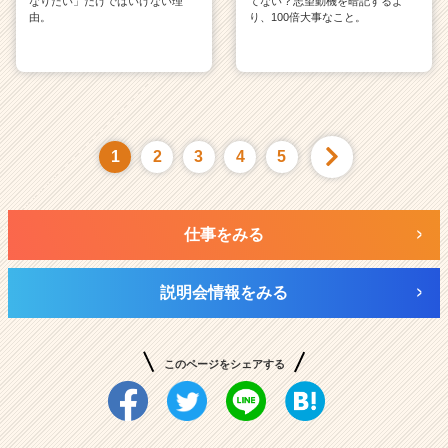
なりたい」だけではいけない理
てない？志望動機を暗記するよ
由。
り、100倍大事なこと。
1
2
3
4
5
仕事をみる
説明会情報をみる
このページをシェアする