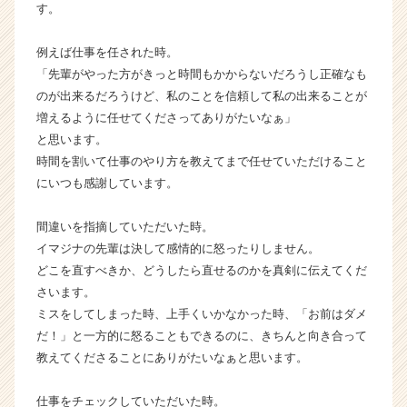
す。
ウ
ト
例えば仕事を任された時。
が
「先輩がやった方がきっと時間もかからないだろうし正確なも
届
く
のが出来るだろうけど、私のことを信頼して私の出来ることが
就
増えるように任せてくださってありがたいなぁ」
活
と思います。
サ
時間を割いて仕事のやり方を教えてまで任せていただけること
イ
にいつも感謝しています。
ト
チ
間違いを指摘していただいた時。
ア
キ
イマジナの先輩は決して感情的に怒ったりしません。
ャ
どこを直すべきか、どうしたら直せるのかを真剣に伝えてくだ
リ
さいます。
ア
ミスをしてしまった時、上手くいかなかった時、「お前はダメ
（C
だ！」と一方的に怒ることもできるのに、きちんと向き合って
h
教えてくださることにありがたいなぁと思います。
e
e
r
仕事をチェックしていただいた時。