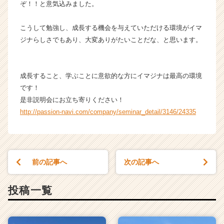
ぞ！！と意気込みました。
ア
キ
ャ
こうして勉強し、成長する機会を与えていただける環境がイマ
リ
ジナらしさでもあり、大変ありがたいことだな、と思います。
ア
（C
h
成長すること、学ぶことに意欲的な方にイマジナは最高の環境
e
です！
e
是非説明会にお立ち寄りください！
r
C
http://passion-navi.com/company/seminar_detail/3146/24335
a
r
e
e
前の記事へ
次の記事へ
r）
投稿一覧