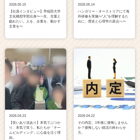
2026.05.15
2026.05.14
【社員インタビュー】早稲田大学
ハンガリー・オーストリアにて海
文化構想学部出身〜一生、言葉と
外研修を実施〜“人”を理解するた
戯れたい。人を、企業を、動かす
めに、歴史と心理学の原点へ〜
文章を〜
2026.04.23
2026.04.22
【笑いあり涙あり】本気でぶつか
その内定、1年後に後悔しません
り、本気で笑う。私たちが「チー
か？後悔しない就活の終わらせ
ムビルディング」に心血を注ぐ理
方。
由。