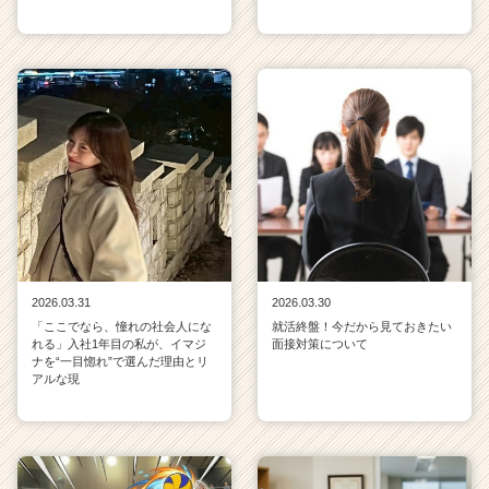
2026.03.31
2026.03.30
「ここでなら、憧れの社会人にな
就活終盤！今だから見ておきたい
れる」入社1年目の私が、イマジ
面接対策について
ナを“一目惚れ”で選んだ理由とリ
アルな現