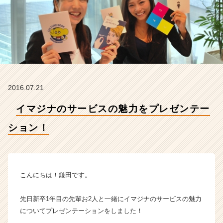
シ
ョ
ン！
【株
式
会
社
イ
マ
2016.07.21
ジ
ナ
イマジナのサービスの魅力をプレゼンテー
の
ション！
タ
イ
ム
ラ
イ
こんにちは！鎌田です。
ン】
|
先日新卒1年目の先輩お2人と一緒にイマジナのサービスの魅力
ベ
についてプレゼンテーションをしました！
ン
チ