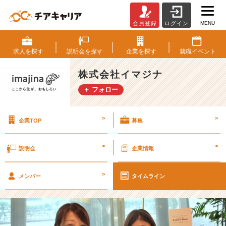
MENU
会員登録
ログイン
イ
マ
ジ
求人を
探す
説明会を
探す
企業を
探す
就職
イベント
ナ
の
株式会社イマジナ
サ
＋ フォロー
ー
ビ
ス
>
>
企業TOP
募集
の
魅
力
>
>
説明会
企業情報
を
プ
>
レ
メンバー
タイムライン
ゼ
ン
テ
ー