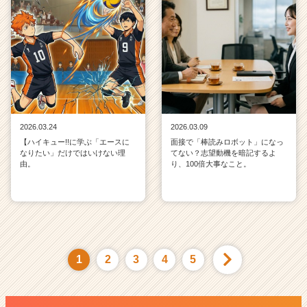
2026.03.24
2026.03.09
【ハイキュー!!に学ぶ「エースに
面接で「棒読みロボット」になっ
なりたい」だけではいけない理
てない？志望動機を暗記するよ
由。
り、100倍大事なこと。
1
2
3
4
5