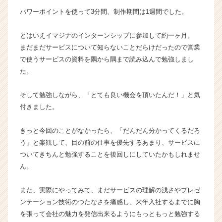
ャ
パワーポイントを使って3分間、制作期間は1週間でした。
ー・
成
とはいえイマジナのインターンシップに参加して約一ヶ月。
長
まだまだサービスについて知らないことだらけだったので営業
企
で使うサービスの資料を隅から隅まで読み込んで勉強しまし
業
た。
か
ら
ス
そして勉強しながら、「とても良い機会を頂いたんだ！」と気
カ
付きました。
ウ
ト
きっと今回のことがなかったら、「だんだん分かってくるだろ
が
う」と楽観して、目の前の仕事を優先するあまり、サービスに
届
ついてきちんと勉強することを後回しにしていたかもしれませ
く
就
ん。
活
サ
また、実際にやってみて、まだサービスの理解の浅さやプレゼ
イ
ンテーション技術のつたなさを痛感し、来年入社するまでに胸
ト
を張って会社の魅力を発信出来るようにもっともっと勉強する
チ