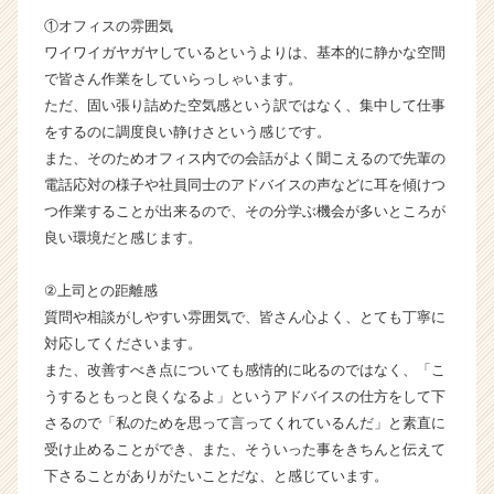
ー・
①オフィスの雰囲気
成
ワイワイガヤガヤしているというよりは、基本的に静かな空間
長
で皆さん作業をしていらっしゃいます。
企
ただ、固い張り詰めた空気感という訳ではなく、集中して仕事
業
をするのに調度良い静けさという感じです。
か
また、そのためオフィス内での会話がよく聞こえるので先輩の
ら
ス
電話応対の様子や社員同士のアドバイスの声などに耳を傾けつ
カ
つ作業することが出来るので、その分学ぶ機会が多いところが
ウ
良い環境だと感じます。
ト
が
②上司との距離感
届
質問や相談がしやすい雰囲気で、皆さん心よく、とても丁寧に
く
対応してくださいます。
就
活
また、改善すべき点についても感情的に叱るのではなく、「こ
サ
うするともっと良くなるよ」というアドバイスの仕方をして下
イ
さるので「私のためを思って言ってくれているんだ」と素直に
ト
受け止めることができ、また、そういった事をきちんと伝えて
チ
下さることがありがたいことだな、と感じています。
ア