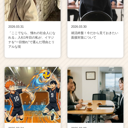
2026.03.31
2026.03.30
「ここでなら、憧れの社会人にな
就活終盤！今だから見ておきたい
れる」入社1年目の私が、イマジ
面接対策について
ナを“一目惚れ”で選んだ理由とリ
アルな現