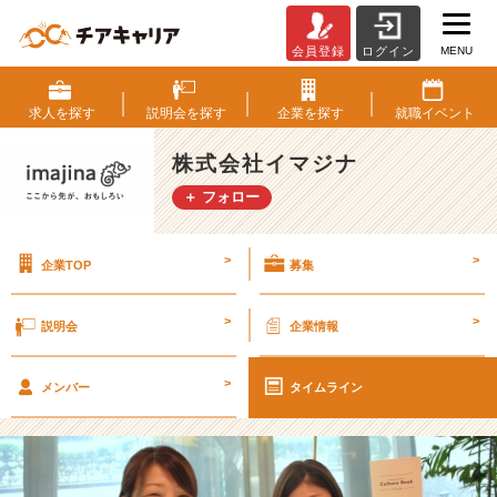
MENU
会員登録
ログイン
イ
マ
ジ
求人を
探す
説明会を
探す
企業を
探す
就職
イベント
ナ
の
株式会社イマジナ
好
＋ フォロー
き
な
と
>
>
企業TOP
募集
こ
ろ
～
>
>
説明会
企業情報
ほ
の
>
ぼ
メンバー
タイムライン
の
日
常
編