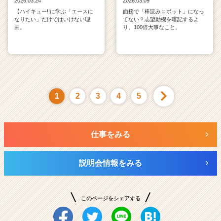
2026.03.24
2026.03.09
【ハイキュー!!に学ぶ「エースに
面接で「棒読みロボット」になっ
なりたい」だけではいけない理
てない？志望動機を暗記するよ
由。
り、100倍大事なこと。
1
2
3
4
5
仕事をみる
説明会情報をみる
このページをシェアする