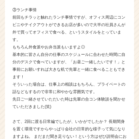
キ
③ランチ事情
ャ
リ
前回もチラッと触れたランチ事情ですが、オフィス周辺にコン
ア
ビニやテイクアウトができるお店が多いので大半の社員さんが
（C
外で買ってオフィスで食べる、というスタイルをとっていま
h
す。
e
もちろん外食派やお弁当派もいますよ◎
e
基本的に皆さん自分の仕事のスケジュールに合わせた時間に自
r
分のデスクで食べていますが、「お昼ご一緒したいです！」と
C
a
事前にお願いすれば大きな机で先輩と一緒に食べることもでき
r
ます！
e
そういった場合は、仕事上の相談はもちろん、プライベートの
e
話などもするので非常に和やかな雰囲気です。
r）
先日ご一緒させていただいた時は先輩の合コン体験談を聞かせ
ていただきました(笑)
さて、2回に渡る日常編でしたが、いかがでしたか？ 長期間身
を置く環境ですからやっぱり会社の日常的な様子って気になり
ますよね。 まだまだ聞き足りない！という方はぜひ説明会にお