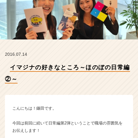
②
～
【株
式
会
社
イ
マ
ジ
2016.07.14
ナ
の
イマジナの好きなところ～ほのぼの日常編
タ
②～
イ
ム
ラ
イ
ン】
こんにちは！鎌田です。
|
ベ
今回は前回に続いて日常編第2弾ということで職場の雰囲気を
ン
お伝えします！
チ
ャ