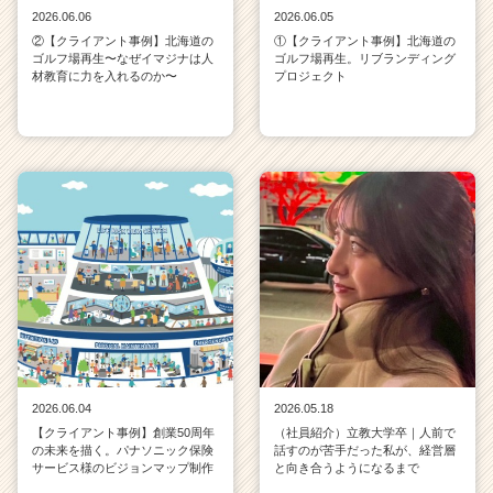
2026.06.06
2026.06.05
②【クライアント事例】北海道の
①【クライアント事例】北海道の
ゴルフ場再生〜なぜイマジナは人
ゴルフ場再生。リブランディング
材教育に力を入れるのか〜
プロジェクト
2026.06.04
2026.05.18
【クライアント事例】創業50周年
（社員紹介）立教大学卒｜人前で
の未来を描く。パナソニック保険
話すのが苦手だった私が、経営層
サービス様のビジョンマップ制作
と向き合うようになるまで