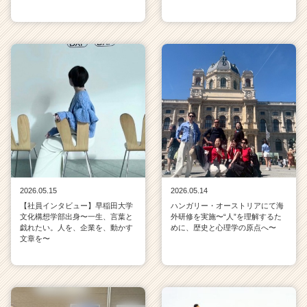
2026.05.15
2026.05.14
【社員インタビュー】早稲田大学
ハンガリー・オーストリアにて海
文化構想学部出身〜一生、言葉と
外研修を実施〜“人”を理解するた
戯れたい。人を、企業を、動かす
めに、歴史と心理学の原点へ〜
文章を〜