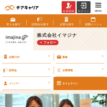
MENU
会員登録
ログイン
イ
ン
タ
求人を
探す
説明会を
探す
企業を
探す
就職
イベント
ー
ン
株式会社イマジナ
入
＋ フォロー
社
1
週
>
>
企業TOP
募集
間
で
感
>
>
説明会
企業情報
じ
た
>
イ
メンバー
タイムライン
マ
ジ
ナ
の