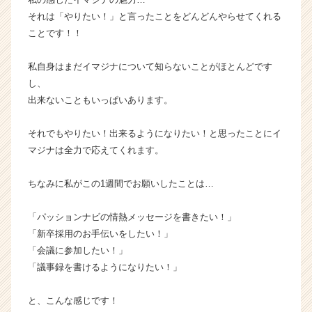
ー・
それは「やりたい！」と言ったことをどんどんやらせてくれる
成
ことです！！
長
企
私自身はまだイマジナについて知らないことがほとんどです
業
し、
か
出来ないこともいっぱいあります。
ら
ス
カ
それでもやりたい！出来るようになりたい！と思ったことにイ
ウ
マジナは全力で応えてくれます。
ト
が
ちなみに私がこの1週間でお願いしたことは…
届
く
「パッションナビの情熱メッセージを書きたい！」
就
活
「新卒採用のお手伝いをしたい！」
サ
「会議に参加したい！」
イ
「議事録を書けるようになりたい！」
ト
チ
と、こんな感じです！
ア