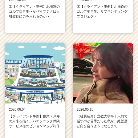
②【クライアント事例】北海道の
①【クライアント事例】北海道の
ゴルフ場再生〜なぜイマジナは人
ゴルフ場再生。リブランディング
材教育に力を入れるのか〜
プロジェクト
2026.06.04
2026.05.18
【クライアント事例】創業50周年
（社員紹介）立教大学卒｜人前で
の未来を描く。パナソニック保険
話すのが苦手だった私が、経営層
サービス様のビジョンマップ制作
と向き合うようになるまで