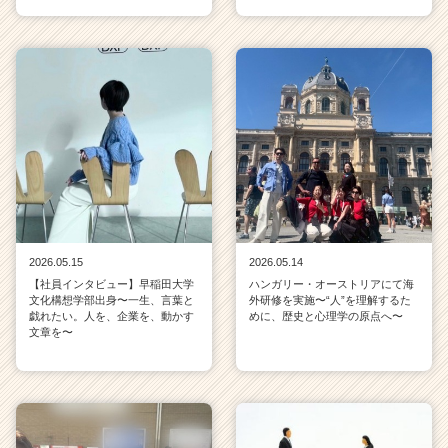
2026.05.15
2026.05.14
【社員インタビュー】早稲田大学
ハンガリー・オーストリアにて海
文化構想学部出身〜一生、言葉と
外研修を実施〜“人”を理解するた
戯れたい。人を、企業を、動かす
めに、歴史と心理学の原点へ〜
文章を〜