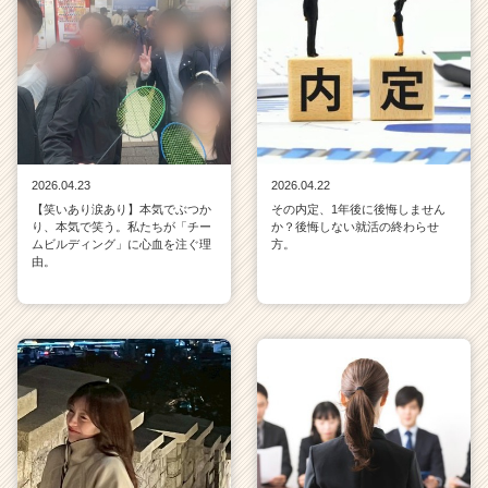
2026.04.23
2026.04.22
【笑いあり涙あり】本気でぶつか
その内定、1年後に後悔しません
り、本気で笑う。私たちが「チー
か？後悔しない就活の終わらせ
ムビルディング」に心血を注ぐ理
方。
由。