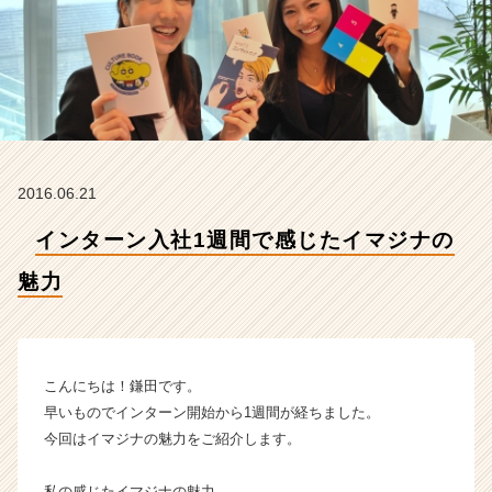
魅
力
【株
式
会
社
イ
マ
ジ
2016.06.21
ナ
の
インターン入社1週間で感じたイマジナの
タ
魅力
イ
ム
ラ
イ
ン】
こんにちは！鎌田です。
|
早いものでインターン開始から1週間が経ちました。
ベ
今回はイマジナの魅力をご紹介します。
ン
チ
ャ
私の感じたイマジナの魅力…