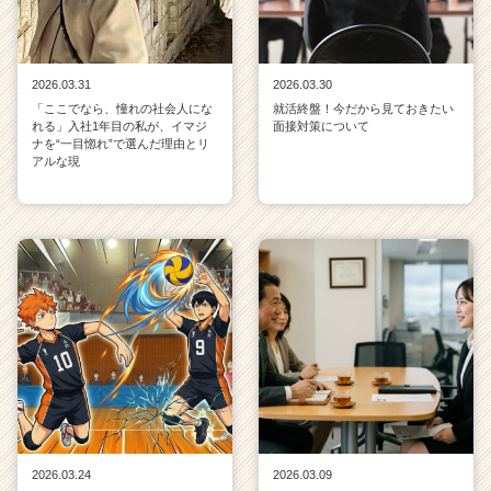
2026.03.31
2026.03.30
「ここでなら、憧れの社会人にな
就活終盤！今だから見ておきたい
れる」入社1年目の私が、イマジ
面接対策について
ナを“一目惚れ”で選んだ理由とリ
アルな現
2026.03.24
2026.03.09