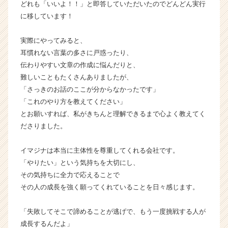
どれも「いいよ！！」と即答していただいたのでどんどん実行
キ
に移しています！
ャ
リ
ア
実際にやってみると、
（C
耳慣れない言葉の多さに戸惑ったり、
h
伝わりやすい文章の作成に悩んだりと、
e
難しいこともたくさんありましたが、
e
「さっきのお話のここが分からなかったです」
r
「これのやり方を教えてください」
C
a
とお願いすれば、私がきちんと理解できるまで心よく教えてく
r
ださりました。
e
e
イマジナは本当に主体性を尊重してくれる会社です。
r）
「やりたい」という気持ちを大切にし、
その気持ちに全力で応えることで
その人の成長を強く願ってくれていることを日々感じます。
「失敗してそこで諦めることが逃げで、もう一度挑戦する人が
成長するんだよ」