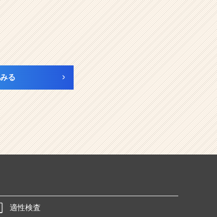
みる
適性検査