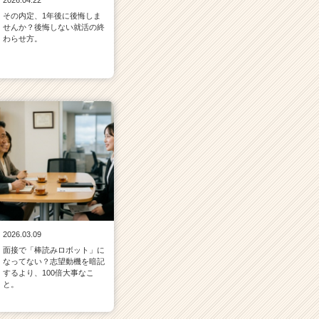
2026.04.22
その内定、1年後に後悔しま
せんか？後悔しない就活の終
わらせ方。
2026.03.09
面接で「棒読みロボット」に
なってない？志望動機を暗記
するより、100倍大事なこ
と。