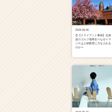
e
r
C
a
r
2026.06.06
e
②【クライアント事例】北海
e
道のゴルフ場再生〜なぜイマ
r）
ジナは人材教育に力を入れる
のか〜