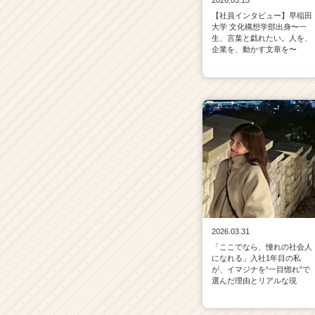
2026.05.15
【社員インタビュー】早稲田
大学 文化構想学部出身〜一
生、言葉と戯れたい。人を、
企業を、動かす文章を〜
2026.03.31
「ここでなら、憧れの社会人
になれる」入社1年目の私
が、イマジナを“一目惚れ”で
選んだ理由とリアルな現