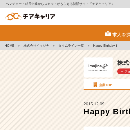
ベンチャー・成長企業からスカウトがもらえる就活サイト「チアキャリア」
H
a
求人を
p
p
HOME
＞
株式会社イマジナ
＞
タイムライン一覧
＞
Happy Birthday！
y
B
i
株式
r
＋ フ
t
h
d
企業TOP
a
y！
【株
2015.12.09
式
Happy Bir
会
社
イ