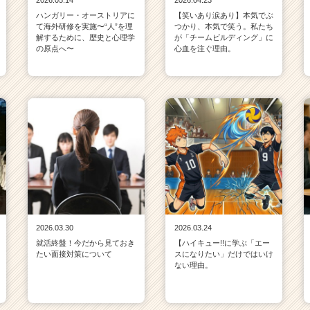
2026.05.14
2026.04.23
ハンガリー・オーストリアに
【笑いあり涙あり】本気でぶ
て海外研修を実施〜“人”を理
つかり、本気で笑う。私たち
解するために、歴史と心理学
が「チームビルディング」に
の原点へ〜
心血を注ぐ理由。
2026.03.30
2026.03.24
就活終盤！今だから見ておき
【ハイキュー!!に学ぶ「エー
たい面接対策について
スになりたい」だけではいけ
ない理由。