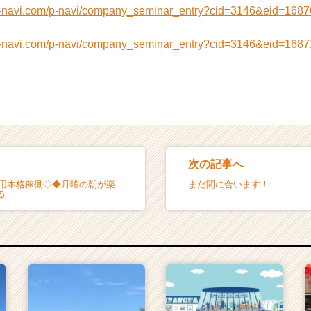
n-navi.com/p-navi/company_seminar_entry?cid=3146&eid=1687
）
n-navi.com/p-navi/company_seminar_entry?cid=3146&eid=1687
次の記事へ
採用本格稼働◇◆月曜の朝が楽
まだ間に合います！
る