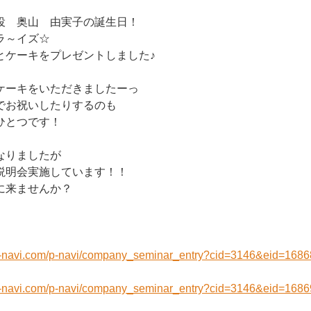
役 奥山 由実子の誕生日！
ラ～イズ☆
とケーキをプレゼントしました♪
ケーキをいただきましたーっ
でお祝いしたりするのも
ひとつです！
なりましたが
説明会実施しています！！
に来ませんか？
）
n-navi.com/p-navi/company_seminar_entry?cid=3146&eid=1686
）
n-navi.com/p-navi/company_seminar_entry?cid=3146&eid=1686
）