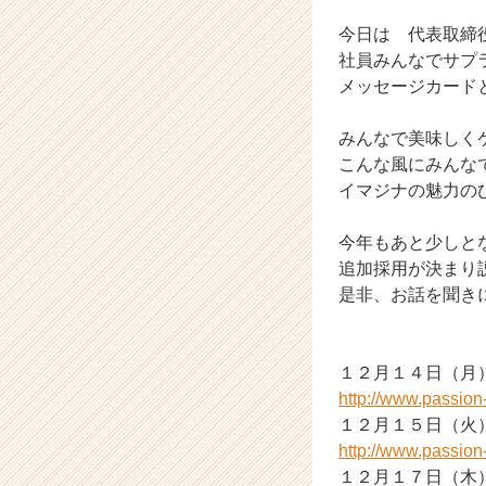
マ
今日は 代表取締
ジ
ナ
社員みんなでサプ
の
メッセージカード
タ
イ
みんなで美味しく
ム
こんな風にみんな
ラ
イマジナの魅力の
イ
ン】
|
今年もあと少しと
ベ
追加採用が決まり
ン
是非、お話を聞き
チ
ャ
ー・
１２月１４日（月
成
http://www.passio
長
企
１２月１５日（火
業
http://www.passio
か
１２月１７日（木