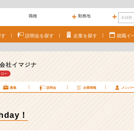
探す
説明会を
探す
企業を
探す
就職
イ
会社イマジナ
ォロー
募集
説明会
企業情報
メンバ
thday！