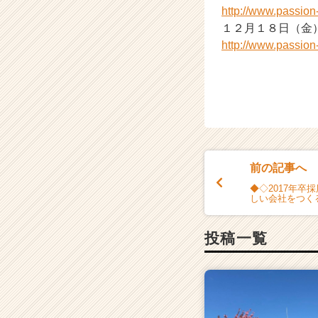
ら
http://www.passio
ス
１２月１８日（金
カ
http://www.passio
ウ
ト
が
届
く
就
活
サ
イ
前の記事へ
ト
◆◇2017年卒
チ
しい会社をつく
ア
キ
投稿一覧
ャ
リ
ア
（C
h
e