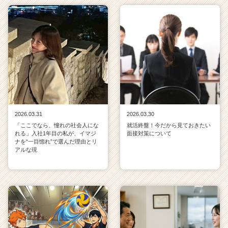
2026.03.31
2026.03.30
「ここでなら、憧れの社会人にな
就活終盤！今だから見ておきたい
れる」入社1年目の私が、イマジ
面接対策について
ナを“一目惚れ”で選んだ理由とリ
アルな現