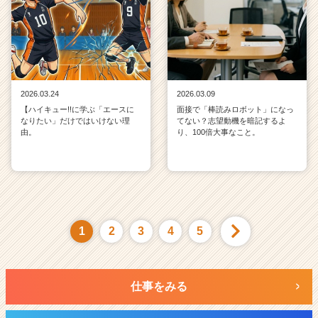
2026.03.24
2026.03.09
【ハイキュー!!に学ぶ「エースに
面接で「棒読みロボット」になっ
なりたい」だけではいけない理
てない？志望動機を暗記するよ
由。
り、100倍大事なこと。
1
2
3
4
5
仕事をみる