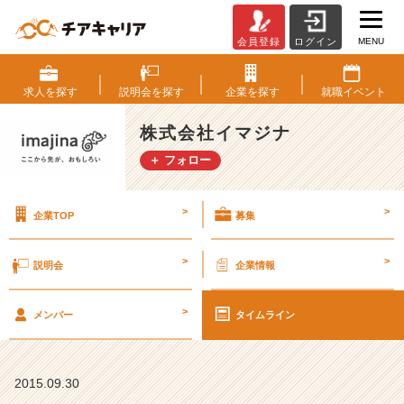
MENU
会員登録
ログイン
新
卒
っ
求人を
探す
説明会を
探す
企業を
探す
就職
イベント
て、
い
株式会社イマジナ
い
＋ フォロー
ね！
【株
式
>
>
企業TOP
募集
会
社
イ
>
>
説明会
企業情報
マ
ジ
>
ナ
メンバー
タイムライン
の
タ
イ
2015.09.30
ム