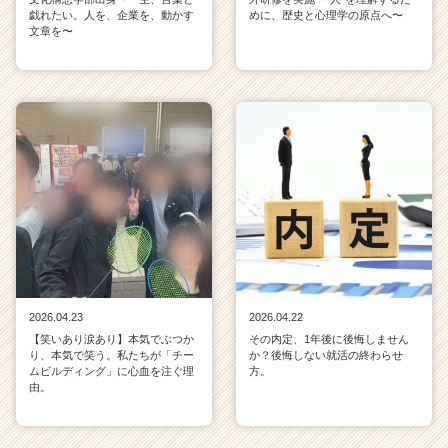
戯れたい。人を、企業を、動かす
めに、歴史と心理学の原点へ〜
文章を〜
2026.04.23
2026.04.22
【笑いあり涙あり】本気でぶつか
その内定、1年後に後悔しません
り、本気で笑う。私たちが「チー
か？後悔しない就活の終わらせ
ムビルディング」に心血を注ぐ理
方。
由。