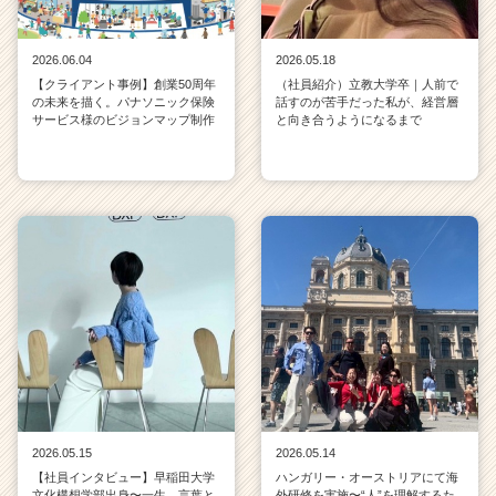
2026.06.04
2026.05.18
【クライアント事例】創業50周年
（社員紹介）立教大学卒｜人前で
の未来を描く。パナソニック保険
話すのが苦手だった私が、経営層
サービス様のビジョンマップ制作
と向き合うようになるまで
2026.05.15
2026.05.14
【社員インタビュー】早稲田大学
ハンガリー・オーストリアにて海
文化構想学部出身〜一生、言葉と
外研修を実施〜“人”を理解するた