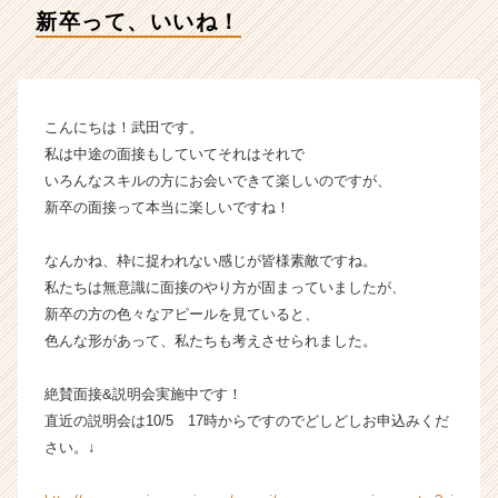
ラ
新卒って、いいね！
イ
ン】
|
ベ
ン
こんにちは！武田です。
チ
私は中途の面接もしていてそれはそれで
ャ
いろんなスキルの方にお会いできて楽しいのですが、
ー・
新卒の面接って本当に楽しいですね！
成
長
なんかね、枠に捉われない感じが皆様素敵ですね。
企
業
私たちは無意識に面接のやり方が固まっていましたが、
か
新卒の方の色々なアピールを見ていると、
ら
色んな形があって、私たちも考えさせられました。
ス
カ
絶賛面接&説明会実施中です！
ウ
直近の説明会は10/5 17時からですのでどしどしお申込みくだ
ト
さい。↓
が
届
く