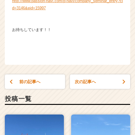
http://www.passion-navi.com/p-navi/company_seminar_entry?ci
就
d=3146&eid=15997
活
サ
イ
お待ちしています！！
ト
チ
ア
キ
ャ
リ
ア
（C
前の記事へ
次の記事へ
h
e
e
投稿一覧
r
C
a
r
e
e