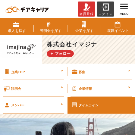
MENU
会員登録
ログイン
社
員
旅
求人を
探す
説明会を
探す
企業を
探す
就職
イベント
行
で
株式会社イマジナ
サ
＋ フォロー
ン
フ
ラ
>
>
企業TOP
募集
ン
シ
ス
>
>
説明会
企業情報
コ
へ！
>
N
メンバー
タイムライン
Y
か
ら
始