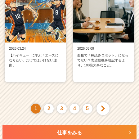
2026.03.24
2026.03.09
【ハイキュー!!に学ぶ「エースに
面接で「棒読みロボット」になっ
なりたい」だけではいけない理
てない？志望動機を暗記するよ
由。
り、100倍大事なこと。
1
2
3
4
5
仕事をみる