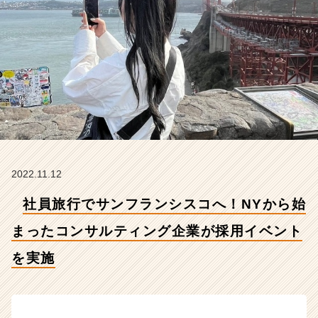
ま
っ
た
コ
ン
サ
ル
テ
ィ
ン
グ
企
2022.11.12
業
が
社員旅行でサンフランシスコへ！NYから始
採
用
まったコンサルティング企業が採用イベント
イ
を実施
ベ
ン
ト
を
実