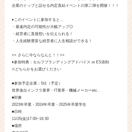
ー・
企業のトップと話せる内定直結イベントの第二弾を開催！！！
成
長
♦️このイベントに参加すると…
企
・最速内定の可能性が大幅アップ◎
業
・経営者に直接想いを伝えられる！
か
ら
・人生経験豊富な経営者に人生相談ができる！
ス
カ
<< さらに今ならなんと！！>>
ウ
♦参加特典：セルフブランディングアドバイス or ES添削
ト
※どちらかをお選びください
が
届
■参加予定企業：5社（予定）
く
就
世界進出インフラ業界・IT業界・機械メーカーetc..
活
■対象
サ
2023年卒業・2024年卒業・2025年卒業学生
イ
■日時
ト
11/25(金)17:00~19:30
チ
■場所
ア