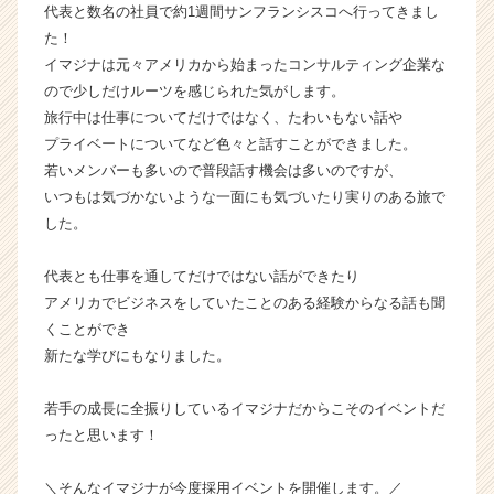
代表と数名の社員で約1週間サンフランシスコへ行ってきまし
施
た！
【株
イマジナは元々アメリカから始まったコンサルティング企業な
式
会
ので少しだけルーツを感じられた気がします。
社
旅行中は仕事についてだけではなく、たわいもない話や
イ
プライベートについてなど色々と話すことができました。
マ
若いメンバーも多いので普段話す機会は多いのですが、
ジ
いつもは気づかないような一面にも気づいたり実りのある旅で
ナ
した。
の
タ
イ
代表とも仕事を通してだけではない話ができたり
ム
アメリカでビジネスをしていたことのある経験からなる話も聞
ラ
くことができ
イ
新たな学びにもなりました。
ン】
|
若手の成長に全振りしているイマジナだからこそのイベントだ
ベ
ったと思います！
ン
チ
ャ
＼そんなイマジナが今度採用イベントを開催します。／