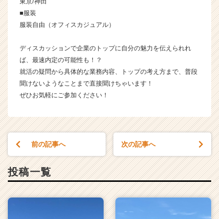
東京/神田
キ
ャ
■服装
リ
服装自由（オフィスカジュアル）
ア
（C
ディスカッションで企業のトップに自分の魅力を伝えられれ
h
ば、最速内定の可能性も！？
e
就活の疑問から具体的な業務内容、トップの考え方まで、普段
e
聞けないようなことまで直接聞けちゃいます！
r
C
ぜひお気軽にご参加ください！
a
r
e
e
前の記事へ
次の記事へ
r）
投稿一覧