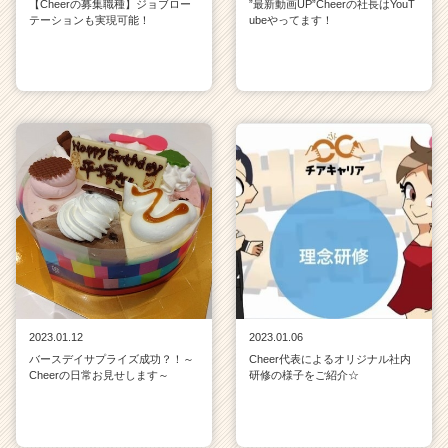
【Cheerの募集職種】ジョブロー
”最新動画UP”Cheerの社長はYouT
テーションも実現可能！
ubeやってます！
2023.01.12
2023.01.06
バースデイサプライズ成功？！～
Cheer代表によるオリジナル社内
Cheerの日常お見せします～
研修の様子をご紹介☆