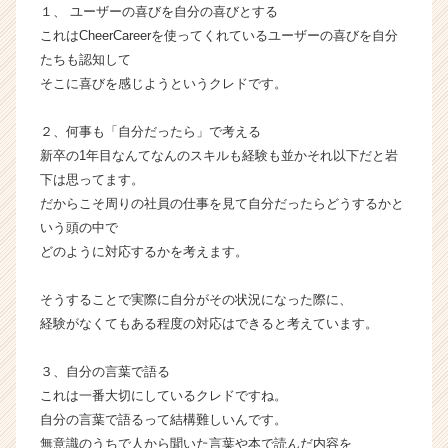
ら
１、 ユーザーの喜びを自分の喜びとする
ス
これはCheerCareerを使ってくれているユーザーの喜びを自分
カ
たちも認知して
ウ
そこに喜びを感じようというクレドです。
ト
が
２、何事も「自分だったら」で考える
届
新卒の1年目なんてなんのスキルも経験も並かそれ以下だと岩
く
就
下は思ってます。
活
だからこそ周りの社員の仕事を見て自分だったらどうするかと
サ
いう頭の中で
イ
どのように対応するかを考えます。
ト
チ
そうすることで実際に自分がその状況になった際に、
ア
経験がなくてもある程度の対応はできると考えています。
キ
ャ
リ
３、自分の言葉で語る
ア
これは一番大切にしているクレドですね。
（C
自分の言葉で語るって結構難しいんです。
h
無意識のうちで人から聞いた言葉や本で読んだ内容を