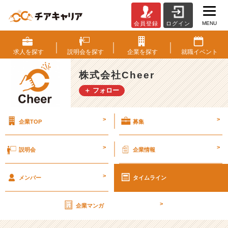
MENU
会員登録
ログイン
新
卒
社
求人を
探す
説明会を
探す
企業を
探す
就職
イベント
員
が
株式会社Cheer
C
＋ フォロー
h
e
e
>
>
企業TOP
募集
r
の
ク
>
>
説明会
企業情報
レ
ド
>
に
メンバー
タイムライン
つ
い
>
企業マンガ
て
お