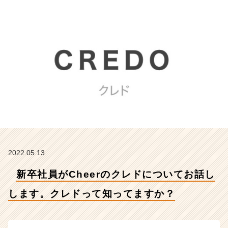
話
し
し
ま
す。
ク
レ
ド
っ
て
知
っ
て
ま
す
2022.05.13
か？
新卒社員がCheerのクレドについてお話し
【株
式
します。クレドって知ってますか？
会
社
C
h