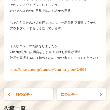
e
そのままアウトプットしてしまう。
e
ただそれは自分の意見ではなく誰かの意見。
r
C
a
ちゃんと自分の意見を持つためにも一度自分で咀嚼してから
r
アウトプットするようにしています。
e
e
r）
そんなクレドのお話をしましたが
Cheerは5月に説明会をします！それも社長が登壇！
社長が登壇するのは初めてなのでぜひ参加してみてください！
https://cheercareer.jp/company/seminar_group/2/6982
前の記事へ
次の記事へ
投稿一覧