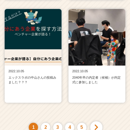
2022.10.05
2022.10.05
エックスラボの中山さんの投稿み
2040年卒の内定者（候補）が内定
ました？？？
式に参加しました
1
2
3
4
5