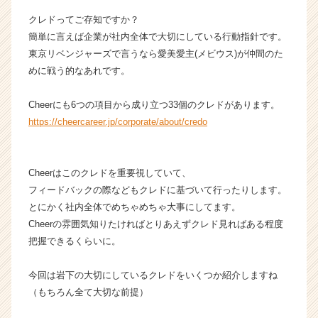
e
クレドってご存知ですか？
e
簡単に言えば企業が社内全体で大切にしている行動指針です。
r
東京リベンジャーズで言うなら愛美愛主(メビウス)が仲間のた
の
めに戦う的なあれです。
タ
イ
ム
Cheerにも6つの項目から成り立つ33個のクレドがあります。
ラ
https://cheercareer.jp/corporate/about/credo
イ
ン】
|
Cheerはこのクレドを重要視していて、
ベ
フィードバックの際などもクレドに基づいて行ったりします。
ン
チ
とにかく社内全体でめちゃめちゃ大事にしてます。
ャ
Cheerの雰囲気知りたければとりあえずクレド見ればある程度
ー・
把握できるくらいに。
成
長
今回は岩下の大切にしているクレドをいくつか紹介しますね
企
（もちろん全て大切な前提）
業
か