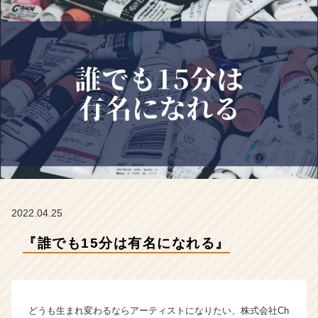
e
e
r
の
タ
イ
ム
ラ
イ
ン】
|
ベ
ン
チ
ャ
2022.04.25
ー・
『誰でも15分は有名になれる』
成
長
企
業
か
どうも生まれ変わるならアーティストになりたい、株式会社Ch
ら