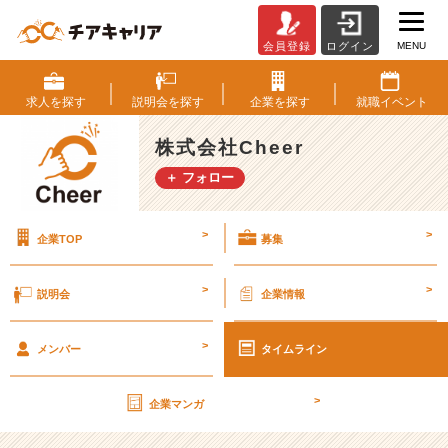
MENU
会員登録
ログイン
『誰
で
も
求人を
探す
説明会を
探す
企業を
探す
就職
イベント
1
5
株式会社Cheer
分
＋ フォロー
は
有
名
>
>
企業TOP
募集
に
な
れ
>
>
説明会
企業情報
る』
【株
>
式
メンバー
タイムライン
会
社
>
企業マンガ
C
h