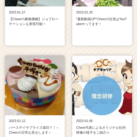
2023.01.27
2023.01.20
【Cheerの募集職種】ジョブロー
”最新動画UP”Cheerの社長はYouT
テーションも実現可能！
ubeやってます！
2023.01.12
2023.01.06
バースデイサプライズ成功？！～
Cheer代表によるオリジナル社内
Cheerの日常お見せします～
研修の様子をご紹介☆