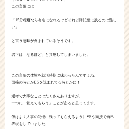
e
この言葉には
r
C
「15分程度なら有名になれるけどそれ以降記憶に残るのは難し
a
い」
r
e
e
と言う意味が含まれているそうです。
r）
岩下は「なるほど」と共感してしまいました。
この言葉の体験を就活時期に味わったんですよね。
面接の時とかESを読まれてる時とかに！
選考で大事なことはたくさんありますが、
一つに「覚えてもらう」ことがあると思ってます。
僕はよく人事の記憶に残ってもらえるようにESや面接で自己
表現をしていました。