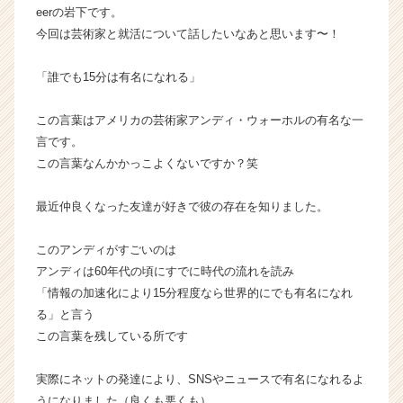
eerの岩下です。
ス
今回は芸術家と就活について話したいなあと思います〜！
カ
ウ
ト
「誰でも15分は有名になれる」
が
届
この言葉はアメリカの芸術家アンディ・ウォーホルの有名な一
く
言です。
就
この言葉なんかかっこよくないですか？笑
活
サ
イ
最近仲良くなった友達が好きで彼の存在を知りました。
ト
チ
このアンディがすごいのは
ア
アンディは60年代の頃にすでに時代の流れを読み
キ
「情報の加速化により15分程度なら世界的にでも有名になれ
ャ
る」と言う
リ
この言葉を残している所です
ア
（C
h
実際にネットの発達により、SNSやニュースで有名になれるよ
e
うになりました（良くも悪くも）