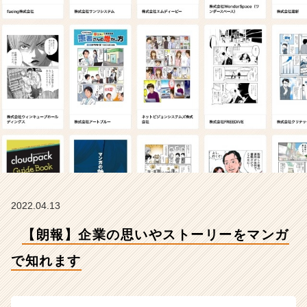
れ
ま
す
【株
式
会
社
C
h
e
e
r
の
タ
イ
2022.04.13
ム
【朗報】企業の思いやストーリーをマンガ
ラ
イ
で知れます
ン】
|
ベ
ン