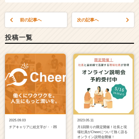
チ
ア
キ
前の記事へ
次の記事へ
ャ
リ
ア
投稿一覧
（C
h
e
e
r
C
a
r
e
e
r）
2025.09.03
2023.05.11
チアキャリアに絵文字が・・💌
月1回限りの限定開催！社長と現
場社員がCheerについて熱く語る
オンライン説明会開催！