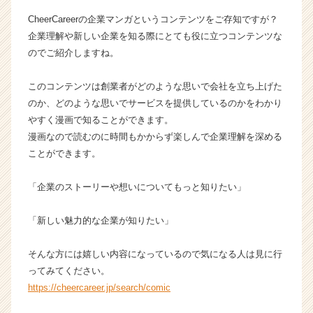
チ
CheerCareerの企業マンガというコンテンツをご存知ですが？
ャ
企業理解や新しい企業を知る際にとても役に立つコンテンツな
ー・
のでご紹介しますね。
成
長
企
このコンテンツは創業者がどのような思いで会社を立ち上げた
業
のか、どのような思いでサービスを提供しているのかをわかり
か
やすく漫画で知ることができます。
ら
漫画なので読むのに時間もかからず楽しんで企業理解を深める
ス
ことができます。
カ
ウ
「企業のストーリーや想いについてもっと知りたい」
ト
が
届
「新しい魅力的な企業が知りたい」
く
就
そんな方には嬉しい内容になっているので気になる人は見に行
活
ってみてください。
サ
https://cheercareer.jp/search/comic
イ
ト