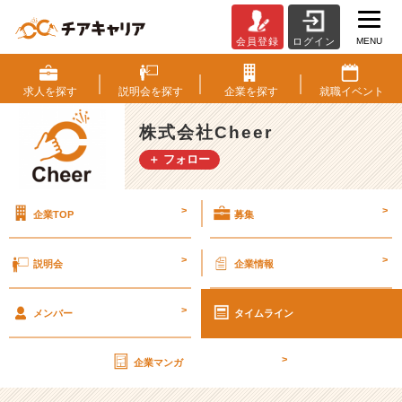
MENU
会員登録
ログイン
【朗
報】
企
求人を
探す
説明会を
探す
企業を
探す
就職
イベント
業
の
株式会社Cheer
思
＋ フォロー
い
や
ス
>
>
企業TOP
募集
ト
ー
リ
>
>
説明会
企業情報
ー
を
>
マ
メンバー
タイムライン
ン
ガ
>
企業マンガ
で
知