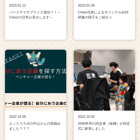
2023.01.12
2023.01.06
バースデイサプライズ成功？！～
Cheer代表によるオリジナル社内
Cheerの日常お見せします～
研修の様子をご紹介☆
2022.10.05
2022.10.05
エックスラボの中山さんの投稿み
2040年卒の内定者（候補）が内定
ました？？？
式に参加しました