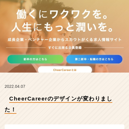
り
ま
し
た！
【株
式
会
社
C
h
e
e
r
の
タ
2022.04.07
イ
CheerCareerのデザインが変わりまし
ム
ラ
た！
イ
ン】
|
ベ