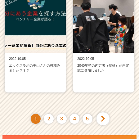
2022.10.05
2022.10.05
エックスラボの中山さんの投稿み
2040年卒の内定者（候補）が内定
ました？？？
式に参加しました
1
2
3
4
5