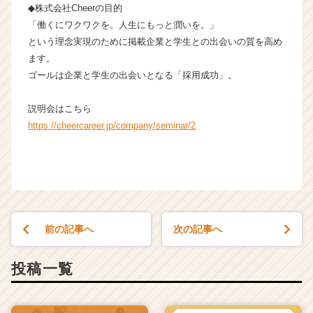
ト
◆株式会社Cheerの目的
チ
「働くにワクワクを。人生にもっと潤いを。」
ア
という理念実現のために掲載企業と学生との出会いの質を高め
キ
ます。
ャ
ゴールは企業と学生の出会いとなる「採用成功」。
リ
ア
説明会はこちら
（C
h
https://cheercareer.jp/company/seminar/2
e
e
r
C
a
r
e
前の記事へ
次の記事へ
e
r）
投稿一覧