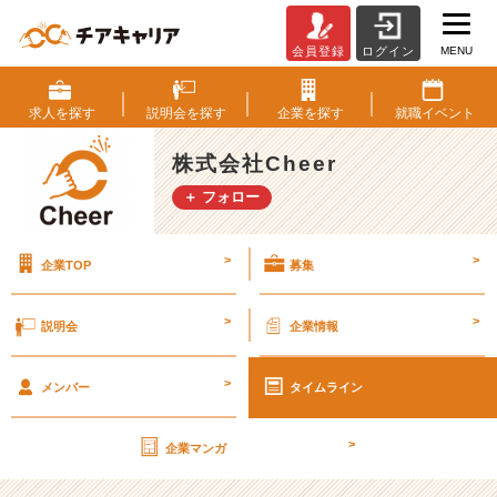
MENU
会員登録
ログイン
C
h
e
求人を
探す
説明会を
探す
企業を
探す
就職
イベント
e
r
株式会社Cheer
C
＋ フォロー
a
r
e
>
>
企業TOP
募集
e
r
の
>
>
説明会
企業情報
デ
ザ
>
イ
メンバー
タイムライン
ン
が
>
企業マンガ
変
わ