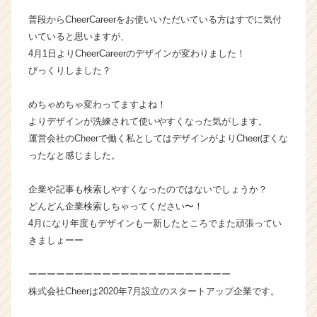
ン
普段からCheerCareerをお使いいただいている方はすでに気付
チ
いていると思いますが、
ャ
4月1日よりCheerCareerのデザインが変わりました！
ー・
びっくりしました？
成
長
企
めちゃめちゃ変わってますよね！
業
よりデザインが洗練されて使いやすくなった気がします。
か
運営会社のCheerで働く私としてはデザインがよりCheerぽくな
ら
ったなと感じました。
ス
カ
企業や記事も検索しやすくなったのではないでしょうか？
ウ
ト
どんどん企業検索しちゃってください〜！
が
4月になり年度もデザインも一新したところでまた頑張ってい
届
きましょーー
く
就
ーーーーーーーーーーーーーーーーーーーーーー
活
株式会社Cheerは2020年7月設立のスタートアップ企業です。
サ
イ