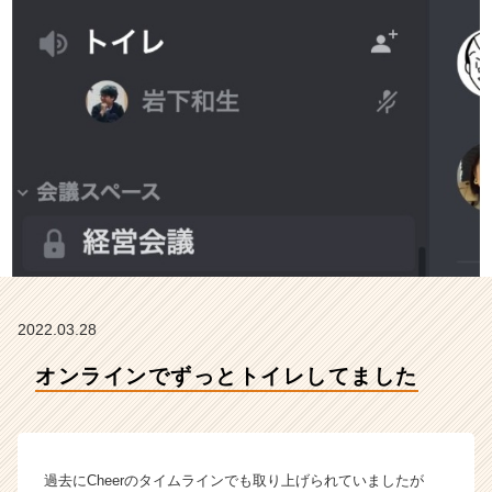
会
社
C
h
e
e
r
の
タ
イ
ム
ラ
イ
ン】
|
2022.03.28
ベ
オンラインでずっとトイレしてました
ン
チ
ャ
ー・
成
過去にCheerのタイムラインでも取り上げられていましたが
長