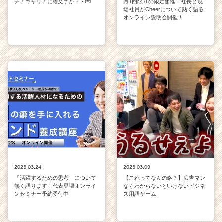
チアキャリアに絵文字が・・💌
月1回限りの限定開催！社長と現
場社員がCheerについて熱く語る
オンライン説明会開催！
2023.03.24
2023.03.09
「活躍するための思考」について
【これってなんの略？】広告マン
熱く語ります！代表登壇オンライ
ならわからないといけないビジネ
ンセミナー予約受付中
ス用語ゲーム