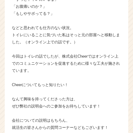
ア
「お腹痛いのか？」
（C
「もしやサボってる？」
h
e
などと思われても仕方のない状況。
e
r
トイレにいることに気づいた私はそっと元の部屋へと移動しま
C
した。（オンライン上での話です。）
a
r
今回はトイレの話でしたが、株式会社Cheerではオンライン上
e
でのコミュニケーションを促進するために様々な工夫が施され
e
ています。
r）
Cheerについてもっと知りたい！
なんて興味を持ってくださった方は、
ぜひ弊社の説明会へのご参加をお待ちしています！
会社についての説明はもちろん、
就活生の皆さんからの質問コーナーなどもございます！