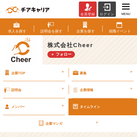
MENU
会員登録
ログイン
オ
ン
ラ
求人を
探す
説明会を
探す
企業を
探す
就職
イベント
イ
ン
株式会社Cheer
で
＋ フォロー
ず
っ
と
>
>
企業TOP
募集
ト
イ
レ
>
>
説明会
企業情報
し
て
>
ま
メンバー
タイムライン
し
た
>
企業マンガ
【株
式