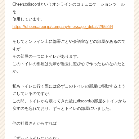
Cheerはdiscordというオンラインのコミュニケーションツール
企
を
業
か
使用しています。
ら
https://cheercareer.jp/company/message_detail/2/96284
ス
カ
そしてオンライン上に部署ごとや会議室などの部屋があるので
ウ
すが
ト
その部屋の一つにトイレがあります。
が
このトイレの部屋は先輩が過去に遊び心で作ったものなのだと
届
く
か。
就
活
私もトイレに行く際には必ずこのトイレの部屋に移動するよう
サ
にしているのですが、
イ
この間、トイレから戻ってきた後にdiscordの部屋をトイレから
ト
戻すのを忘れており、ずっとトイレの部屋にいました。
チ
ア
キ
他の社員さんからすれば
ャ
リ
「ずっとトイレにいるな」