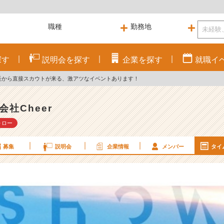
探す
説明会を
探す
企業を
探す
就職
イ
長から直接スカウトが来る、激アツなイベントあります！
会社Cheer
ォロー
募集
説明会
企業情報
メンバー
タイ