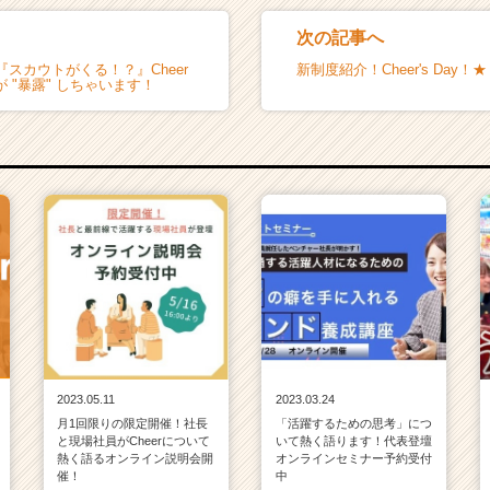
次の記事へ
スカウトがくる！？』Cheer
新制度紹介！Cheer's Day！★
社が "暴露" しちゃいます！
2023.05.11
2023.03.24
月1回限りの限定開催！社長
「活躍するための思考」につ
と現場社員がCheerについて
いて熱く語ります！代表登壇
熱く語るオンライン説明会開
オンラインセミナー予約受付
催！
中