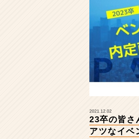
カ
ウ
ト
が
来
る、
激
ア
ツ
な
イ
ベ
ン
ト
あ
り
ま
2021.12.02
す！
23卒の皆
【株
式
アツなイベ
会