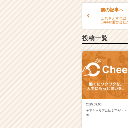
前の記事へ
これさえすれば『
Career運営会
投稿一覧
2025.09.03
チアキャリアに絵文字が・・
💌