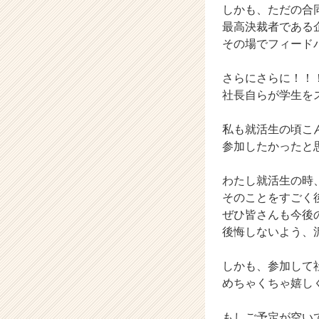
（C
しかも、ただの合
h
最高決裁者である
e
その場でフィード
e
r
さらにさらに！！
C
社長自らが学生を
a
r
e
私も就活生の頃こ
e
参加したかったと
r）
わたし就活生の時
そのことをすごく
ぜひ皆さんも今後
後悔しないよう、
しかも、参加して
めちゃくちゃ嬉し
もしご予定が空い