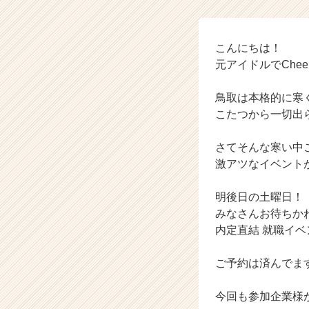
社
C
h
e
こんにちは！
e
元アイドルでChe
r
の
鳥取は本格的に寒
タ
こたつから一切出
イ
ム
さてそんな寒い中
ラ
イ
激アツなイベント
ン】
|
明後日の土曜日！
ベ
みなさんお待ちか
ン
内定直結 就職イベ
チ
ャ
ご予約は済んでま
ー・
成
長
今回も参加企業様
企