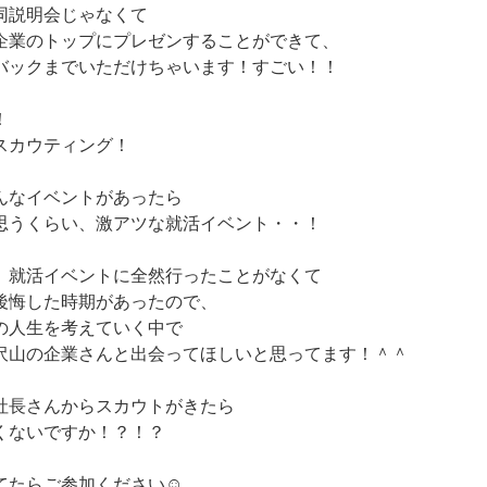
同説明会じゃなくて
企業のトップにプレゼンすることができて、
バックまでいただけちゃいます！すごい！！
！
スカウティング！
んなイベントがあったら
思うくらい、激アツな就活イベント・・！
、就活イベントに全然行ったことがなくて
後悔した時期があったので、
の人生を考えていく中で
沢山の企業さんと出会ってほしいと思ってます！＾＾
社長さんからスカウトがきたら
くないですか！？！？
てたらご参加ください☺