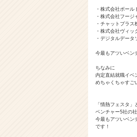
業
・株式会社ボール
か
・株式会社フージ
ら
・チャットプラス
ス
・株式会社ヴィッ
カ
ウ
・デジタルデータ
ト
が
今最もアツいベン
届
く
ちなみに
就
内定直結就職イベ
活
めちゃくちゃすご
サ
イ
ト
チ
「情熱フェスタ」
ア
ベンチャー5社の
キ
今最もアツいベン
ャ
です！
リ
ア