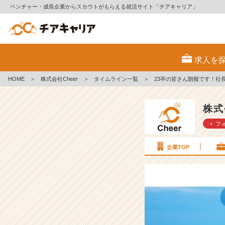
ベンチャー・成長企業からスカウトがもらえる就活サイト「チアキャリア」
2
3
求人を
卒
の
HOME
＞
株式会社Cheer
＞
タイムライン一覧
＞
23卒の皆さん朗報です！社
皆
さ
ん
株式
朗
＋ フ
報
で
す！
企業TOP
社
長
か
ら
直
接
ス