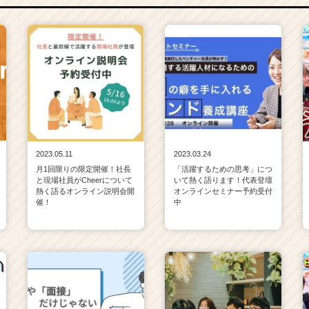
2023.05.11
2023.03.24
月1回限りの限定開催！社長
「活躍するための思考」につ
と現場社員がCheerについて
いて熱く語ります！代表登壇
熱く語るオンライン説明会開
オンラインセミナー予約受付
催！
中