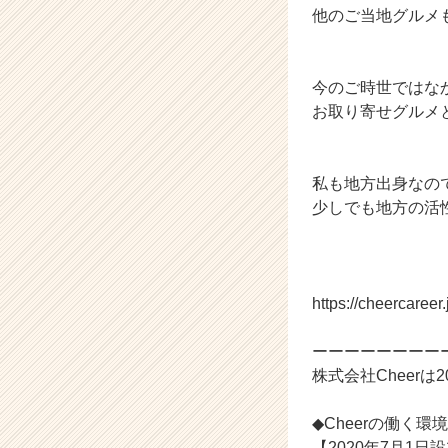
他のご当地グルメ
r
C
a
r
今のご時世ではな
e
お取り寄せグルメ
e
r）
私も地方出身なの
少しでも地方の活
https://cheercaree
ーーーーーーーー
株式会社Cheer
◆Cheerの働く環境
【2020年7月1