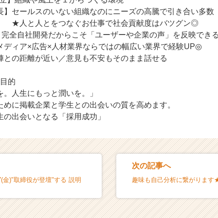
長】セールスのいない組織なのにニーズの高騰で引き合い多数
つなぐお仕事で社会貢献度はバツグン◎
％】完全自社開発だからこそ「ユーザーや企業の声」を反映でき
メディア×広告×人材業界ならではの幅広い業界で経験UP◎
陣との距離が近い／意見も不安もそのまま話せる
の目的
を。人生にもっと潤いを。」
ために掲載企業と学生との出会いの質を高めます。
生の出会いとなる「採用成功」
次の記事へ
8/27(金)"取締役が登壇"する 説明
趣味も自己分析に繋がります