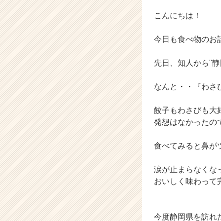
ス
カ
こんにちは！
ウ
ト
今日も食べ物のお話
が
届
先日、知人から"
く
就
活
なんと・・『わさ
サ
イ
餃子もわさびも大
ト
発想はなかったの
チ
ア
食べてみると鼻が
キ
ャ
リ
涙が止まらなくな
ア
おいしく味わって
（C
h
e
今度静岡県を訪れ
e