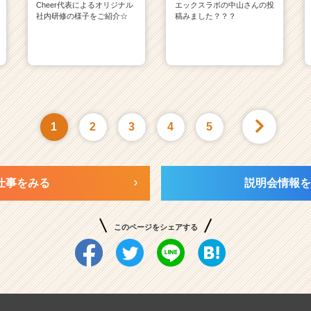
Cheer代表によるオリジナル
エックスラボの中山さんの投
社内研修の様子をご紹介☆
稿みました？？？
1
2
3
4
5
仕事をみる
説明会情報を
このページをシェアする