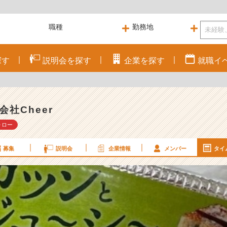
探す
説明会を
探す
企業を
探す
就職
イ
会社Cheer
ォロー
募集
説明会
企業情報
メンバー
タイ