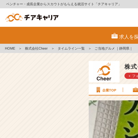
ベンチャー・成長企業からスカウトがもらえる就活サイト「チアキャリア」
ご
当
求人を
地
グ
HOME
＞
株式会社Cheer
＞
タイムライン一覧
＞
ご当地グルメ ｜静岡県｜
ル
メ
｜
株式
静
＋ フ
岡
県
｜
企業TOP
【株
式
会
社
C
h
e