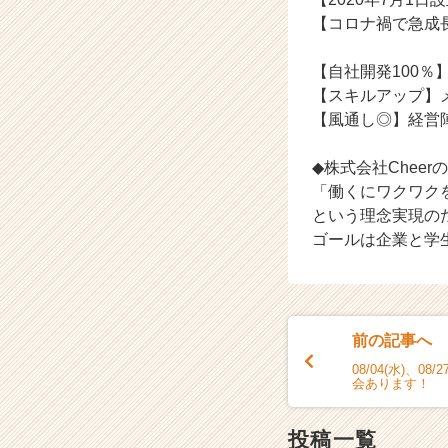
【コロナ禍で急成
★人と人とを
【自社開発100
【スキルアップ】
【風通し◎】経営
◆株式会社Cheer
「働くにワクワク
という理念実現の
ゴールは企業と学
前の記事へ
08/04(水)、0
会あります！
投稿一覧