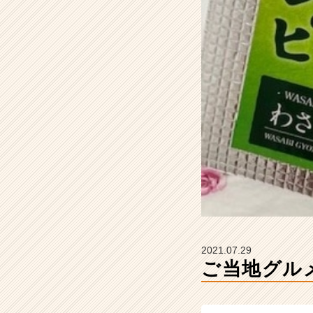
e
r
の
タ
イ
ム
ラ
イ
ン】
|
ベ
ン
チ
ャ
ー・
成
長
2021.07.29
企
ご当地グル
業
か
ら