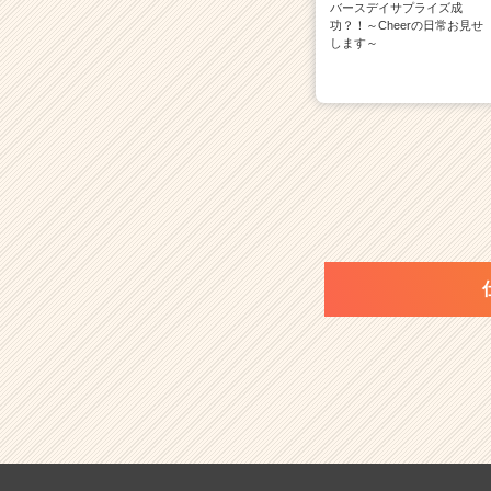
バースデイサプライズ成
功？！～Cheerの日常お見せ
します～