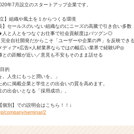
は2020年7月設立のスタートアップ企業です。
日設立】組織や風土を１からつくる環境
長】セールスのいない組織なのにニーズの高騰で引き合い多数
つなぐお仕事で社会貢献度はバツグン◎
％】完全自社開発だからこそ「ユーザーや企業の声」を反映でき
メディア×広告×人材業界ならではの幅広い業界で経験UP◎
陣との距離が近い／意見も不安もそのまま話せる
の目的
を。人生にもっと潤いを。」
ために掲載企業と学生との出会いの質を高めます。
生の出会いとなる「採用成功」。
【個別】での説明会はこちら！！↓
r.jp/company/seminar/2