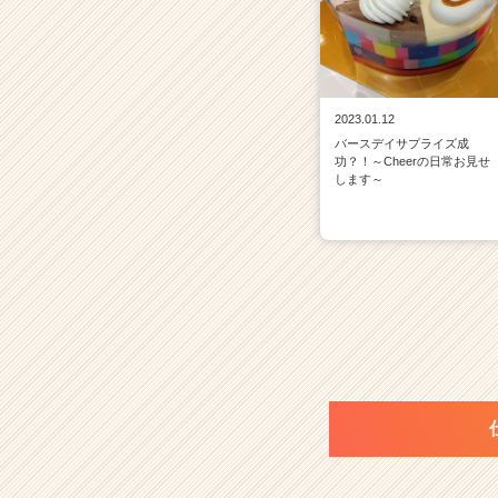
2023.01.12
バースデイサプライズ成
功？！～Cheerの日常お見せ
します～