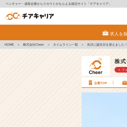
ベンチャー・成長企業からスカウトがもらえる就活サイト「チアキャリア」
先
日
求人を
に
誕
HOME
＞
株式会社Cheer
＞
タイムライン一覧
＞
先日に誕生日を迎えました
生
日
を
株式
迎
＋ フ
え
ま
し
企業TOP
た！
【株
式
会
社
C
h