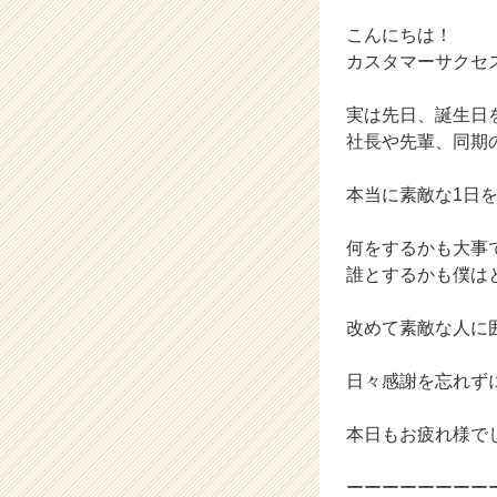
ら
ス
こんにちは！
カ
カスタマーサクセ
ウ
ト
実は先日、誕生日
が
社長や先輩、同期
届
く
就
本当に素敵な1日
活
サ
何をするかも大事
イ
誰とするかも僕は
ト
チ
改めて素敵な人に
ア
キ
ャ
日々感謝を忘れず
リ
ア
本日もお疲れ様で
（C
h
ーーーーーーーー
e