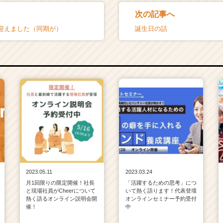
次の記事へ
迎えました（同期が）
誕生日の話
2023.05.11
2023.03.24
月1回限りの限定開催！社長
「活躍するための思考」につ
と現場社員がCheerについて
いて熱く語ります！代表登壇
熱く語るオンライン説明会開
オンラインセミナー予約受付
催！
中