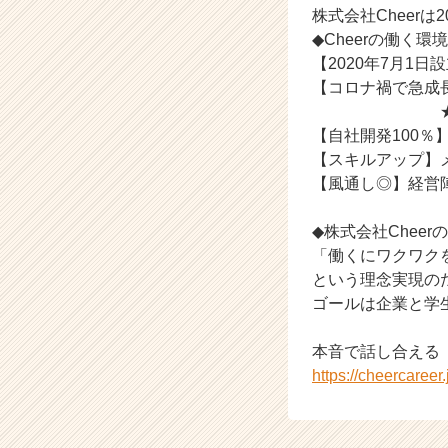
株式会社Cheer
e
◆Cheerの働く環境
r
C
【2020年7月1
a
【コロナ禍で急成
r
★人と人とを
e
【自社開発100
e
【スキルアップ】
r）
【風通し◎】経営
◆株式会社Cheer
「働くにワクワク
という理念実現の
ゴールは企業と学
本音で話し合える
https://cheercaree