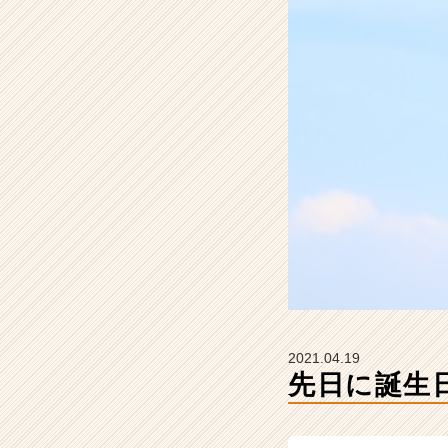
e
e
r
の
タ
イ
ム
ラ
イ
ン】
|
ベ
ン
チ
ャ
ー・
成
2021.04.19
長
先日に誕生
企
業
か