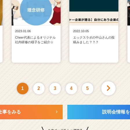
2023.01.06
2022.10.05
Cheer代表によるオリジナル
エックスラボの中山さんの投
社内研修の様子をご紹介☆
稿みました？？？
1
2
3
4
5
仕事をみる
説明会情報を