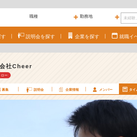
探す
説明会を
探す
企業を
探す
就職
イ
！
会社Cheer
ォロー
募集
説明会
企業情報
メンバー
タイ