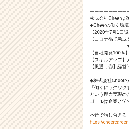
e
ーーーーーーーー
e
r
株式会社Cheer
C
◆Cheerの働く環境
a
【2020年7月1
r
【コロナ禍で急成
e
★人と人とを
e
【自社開発100
r）
【スキルアップ】
【風通し◎】経営
◆株式会社Cheer
「働くにワクワク
という理念実現の
ゴールは企業と学
本音で話し合える
https://cheercaree