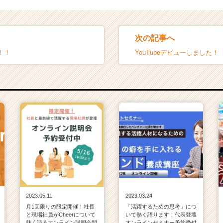
次の記事へ
！！
YouTubeデビューしました！
2023.05.11
2023.03.24
月1回限りの限定開催！社長
「活躍するための思考」につ
と現場社員がCheerについて
いて熱く語ります！代表登壇
熱く語るオンライン説明会開
オンラインセミナー予約受付