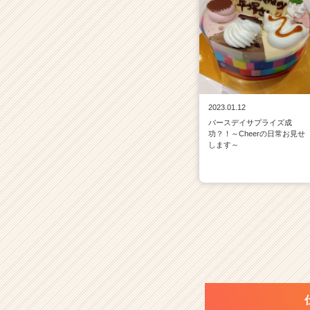
2023.01.12
バースデイサプライズ成
功？！～Cheerの日常お見せ
します～