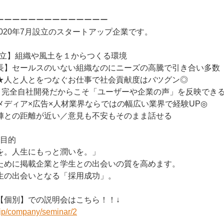
ーーーーーーーーーーーーーー
は2020年7月設立のスタートアップ企業です。
日設立】組織や風土を１からつくる環境
長】セールスのいない組織なのにニーズの高騰で引き合い多数
つなぐお仕事で社会貢献度はバツグン◎
％】完全自社開発だからこそ「ユーザーや企業の声」を反映でき
メディア×広告×人材業界ならではの幅広い業界で経験UP◎
陣との距離が近い／意見も不安もそのまま話せる
の目的
を。人生にもっと潤いを。」
ために掲載企業と学生との出会いの質を高めます。
生の出会いとなる「採用成功」。
【個別】での説明会はこちら！！↓
r.jp/company/seminar/2