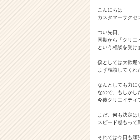
か
ら
こんにちは！
ス
カスタマーサクセ
カ
ウ
つい先日、
ト
同期から「クリエ
が
という相談を受け
届
く
就
僕としては大歓迎
活
まず相談してくれ
サ
イ
なんとしても力に
ト
なので、もしかし
チ
今後クリエイティ
ア
キ
ャ
まだ、何も決定は
リ
スピード感もって
ア
（C
それでは今日も頑
h