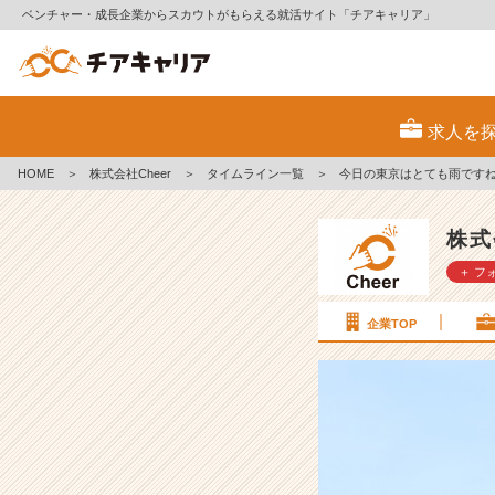
ベンチャー・成長企業からスカウトがもらえる就活サイト「チアキャリア」
今
日
求人を
の
東
HOME
＞
株式会社Cheer
＞
タイムライン一覧
＞
今日の東京はとても雨です
京
は
と
株式
て
＋ フ
も
雨
で
企業TOP
す
ね
【株
式
会
社
C