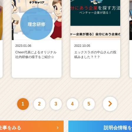
2023.01.06
2022.10.05
Cheer代表によるオリジナル
エックスラボの中山さんの投
社内研修の様子をご紹介☆
稿みました？？？
1
2
3
4
5
仕事をみる
説明会情報を