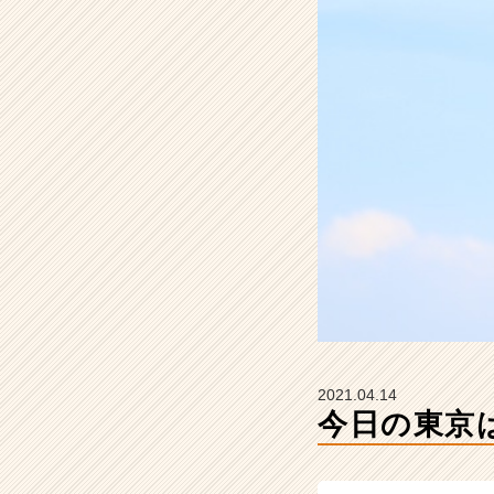
h
e
e
r
の
タ
イ
ム
ラ
イ
ン】
|
ベ
ン
チ
ャ
ー・
2021.04.14
成
今日の東京
長
企
業