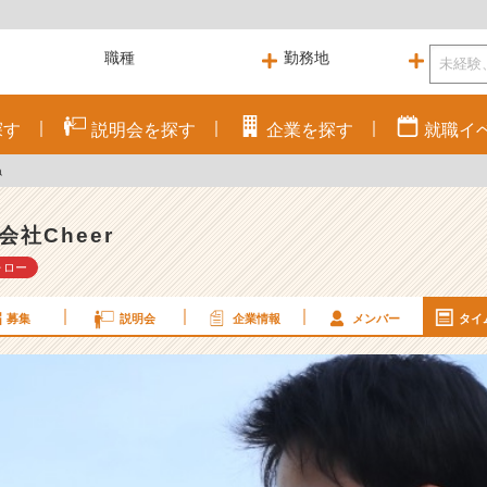
探す
説明会を
探す
企業を
探す
就職
イ
ね
会社Cheer
ォロー
募集
説明会
企業情報
メンバー
タイ