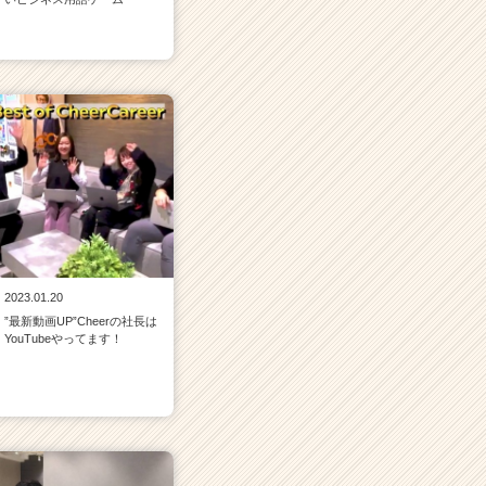
2023.01.20
”最新動画UP”Cheerの社長は
YouTubeやってます！