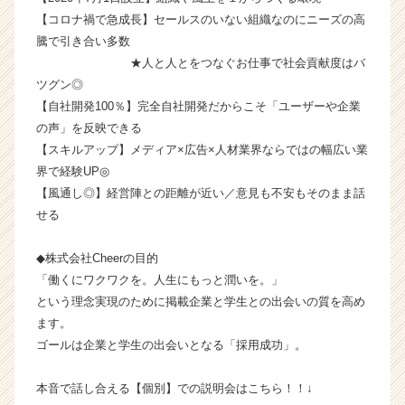
r
【コロナ禍で急成長】セールスのいない組織なのにニーズの高
C
騰で引き合い多数
a
★人と人とをつなぐお仕事で社会貢献度はバ
r
ツグン◎
e
e
【自社開発100％】完全自社開発だからこそ「ユーザーや企業
r）
の声」を反映できる
【スキルアップ】メディア×広告×人材業界ならではの幅広い業
界で経験UP◎
【風通し◎】経営陣との距離が近い／意見も不安もそのまま話
せる
◆株式会社Cheerの目的
「働くにワクワクを。人生にもっと潤いを。」
という理念実現のために掲載企業と学生との出会いの質を高め
ます。
ゴールは企業と学生の出会いとなる「採用成功」。
本音で話し合える【個別】での説明会はこちら！！↓