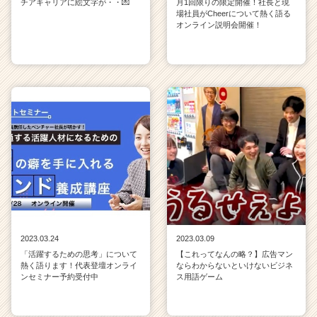
チアキャリアに絵文字が・・💌
月1回限りの限定開催！社長と現
場社員がCheerについて熱く語る
オンライン説明会開催！
2023.03.24
2023.03.09
「活躍するための思考」について
【これってなんの略？】広告マン
熱く語ります！代表登壇オンライ
ならわからないといけないビジネ
ンセミナー予約受付中
ス用語ゲーム