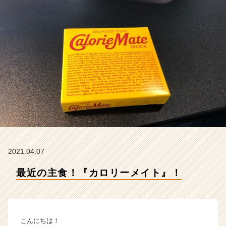
e
r
の
タ
イ
ム
ラ
イ
ン】
|
ベ
ン
チ
ャ
ー・
2021.04.07
成
最近の主食！『カロリーメイト』！
長
企
業
か
ら
こんにちは！
ス