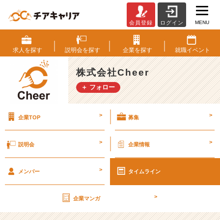
MENU
会員登録
ログイン
最
近
の
求人を
探す
説明会を
探す
企業を
探す
就職
イベント
主
食！
株式会社Cheer
『カ
＋ フォロー
ロ
リ
ー
>
>
企業TOP
募集
メ
イ
ト』！
>
>
説明会
企業情報
【株
式
>
会
メンバー
タイムライン
社
C
>
企業マンガ
h
e