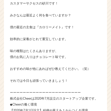
カスタマーサクセスの砂川です！
カ
ウ
ト
みさなんは最近よく何を食べていますか？
が
届
僕の最近の主食は『カロリーメイト』です！
く
就
効率的に栄養がとれて重宝しています。
活
サ
味の種類はたくさんありますが、
イ
ト
僕のお気に入りはチョコレート味です。
チ
ア
おすすめの味が他にあればぜひ教えてください。（笑）
キ
ャ
それでは今日も頑張っていきましょう！
リ
ア
ーーーーーーーーーーーーーーーーーーーーーー
（C
h
株式会社Cheerは2020年7月設立のスタートアップ企業です。
e
◆Cheerの働く環境
e
【2020年7月1日設立】組織や風土を１からつくる環境