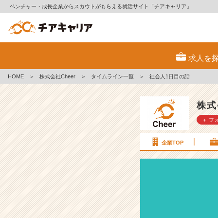
ベンチャー・成長企業からスカウトがもらえる就活サイト「チアキャリア」
社
会
求人を
人
1
HOME
＞
株式会社Cheer
＞
タイムライン一覧
＞
社会人1日目の話
日
目
の
株式
話
＋ フ
【株
式
会
企業TOP
社
C
h
e
e
r
の