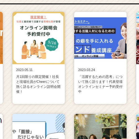
2023.05.11
2023.03.24
月1回限りの限定開催！社長
「活躍するための思考」につ
と現場社員がCheerについて
いて熱く語ります！代表登壇
熱く語るオンライン説明会開
オンラインセミナー予約受付
催！
中