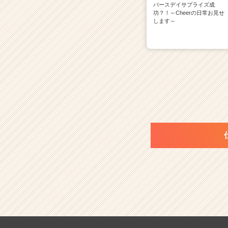
バースデイサプライズ成
功？！～Cheerの日常お見せ
します～