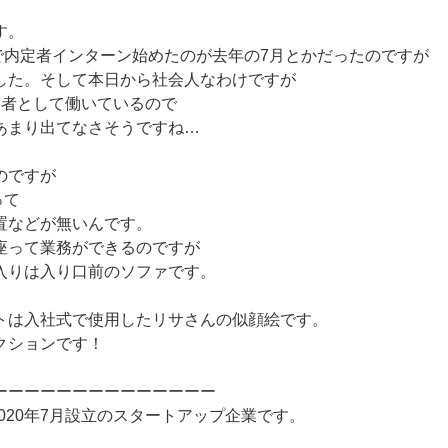
す。
rで内定者インターン始めたのが去年の7月とかだったのですが
した。そして本日から社会人なわけですが
定者として働いているので
あまり出てなさそうですね…
のですが
って
置などが無いんです。
座って業務ができるのですが
入りは入り口前のソファです。
トは入社式で使用したリサさんの似顔絵です。
クションです！
ーーーーーーーーーーーーーー
は2020年7月設立のスタートアップ企業です。