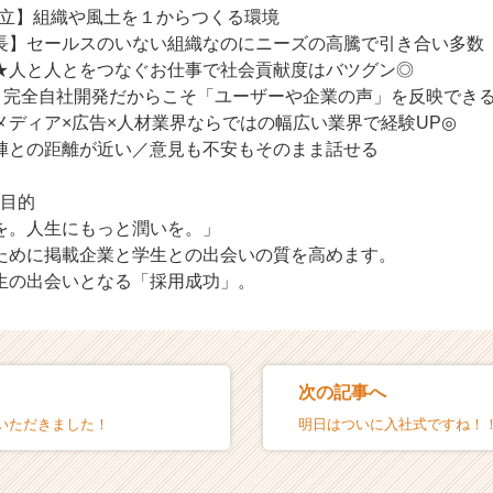
日設立】組織や風土を１からつくる環境
長】セールスのいない組織なのにニーズの高騰で引き合い多数
つなぐお仕事で社会貢献度はバツグン◎
％】完全自社開発だからこそ「ユーザーや企業の声」を反映でき
メディア×広告×人材業界ならではの幅広い業界で経験UP◎
陣との距離が近い／意見も不安もそのまま話せる
の目的
を。人生にもっと潤いを。」
ために掲載企業と学生との出会いの質を高めます。
生の出会いとなる「採用成功」。
次の記事へ
いただきました！
明日はついに入社式ですね！