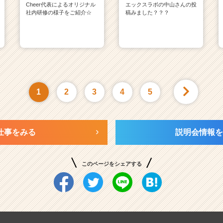
Cheer代表によるオリジナル
エックスラボの中山さんの投
社内研修の様子をご紹介☆
稿みました？？？
1
2
3
4
5
仕事をみる
説明会情報を
このページをシェアする