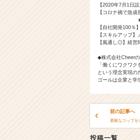
【2020年7月1
r
【コロナ禍で急成
e
e
★人と人とを
r）
【自社開発100
【スキルアップ】
【風通し◎】経営
◆株式会社Cheer
「働くにワクワク
という理念実現の
ゴールは企業と学
前の記事へ
素敵なコップを
投稿一覧