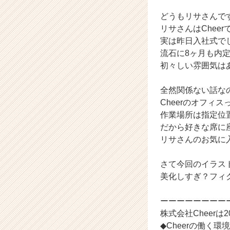
ト
が
どうもリサさんで
届
リサさんはChee
く
実は昨日入社式で
就
流石に8ヶ月も内
活
初々しい雰囲気は
サ
イ
ト
全然関係ない話な
チ
Cheerのオフィス
ア
作業場所は指定位
キ
だから好きな席に
ャ
リサさんのお気に
リ
ア
さて今回のイラス
（C
h
美化しすぎ？フィ
e
e
ーーーーーーーー
r
株式会社Cheer
C
◆Cheerの働く環境
a