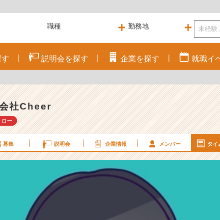
探す
説明会を
探す
企業を
探す
就職
イ
会社Cheer
ォロー
募集
説明会
企業情報
メンバー
タイ