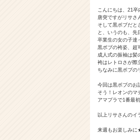
就
活
こんにちは、21
サ
唐突ですがリサさ
イ
そして黒ボブだと
ト
と、いうのも、先
チ
卒業生の女の子達
ア
黒ボブの袴姿、超
キ
ャ
成人式の振袖は髪
リ
袴はレトロさが際
ア
ちなみに黒ボブの
（C
h
今回は黒ボブのお
e
そう！レオンのマ
e
アマプラで1番最
r
C
a
以上リサさんのイ
r
e
来週もお楽しみに
e
r）