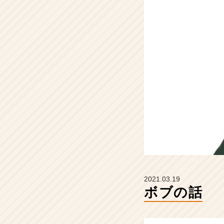
イ
ン】
|
ベ
ン
チ
ャ
ー・
成
長
企
業
か
ら
ス
カ
ウ
2021.03.19
ト
ボブの話
が
届
く