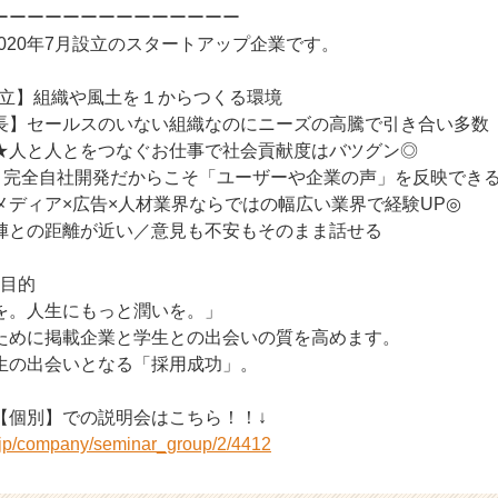
ーーーーーーーーーーーーーー
は2020年7月設立のスタートアップ企業です。
日設立】組織や風土を１からつくる環境
長】セールスのいない組織なのにニーズの高騰で引き合い多数
つなぐお仕事で社会貢献度はバツグン◎
％】完全自社開発だからこそ「ユーザーや企業の声」を反映でき
メディア×広告×人材業界ならではの幅広い業界で経験UP◎
陣との距離が近い／意見も不安もそのまま話せる
の目的
を。人生にもっと潤いを。」
ために掲載企業と学生との出会いの質を高めます。
生の出会いとなる「採用成功」。
【個別】での説明会はこちら！！↓
r.jp/company/seminar_group/2/4412