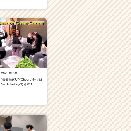
2023.01.20
”最新動画UP”Cheerの社長は
YouTubeやってます！