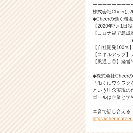
ーーーーーーーー
株式会社Cheer
◆Cheerの働く環境
【2020年7月1
【コロナ禍で急成
★人と人とを
【自社開発100
【スキルアップ】
【風通し◎】経営
◆株式会社Cheer
「働くにワクワク
という理念実現の
ゴールは企業と学
本音で話し合える
https://cheercaree