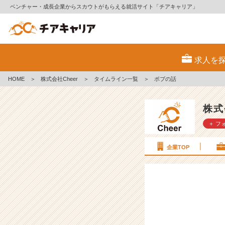
ベンチャー・成長企業からスカウトがもらえる就活サイト「チアキャリア」
ボ
ブ
求人を
の
話
HOME
＞
株式会社Cheer
＞
タイムライン一覧
＞
ボブの話
【株
式
会
株式
社
＋ フ
C
h
e
企業TOP
e
r
の
タ
イ
ム
ラ