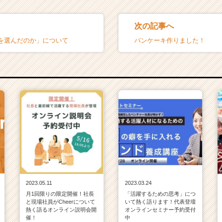
次の記事へ
を選んだのか」について
パンケーキ作りました！
2023.05.11
2023.03.24
月1回限りの限定開催！社長
「活躍するための思考」につ
と現場社員がCheerについて
いて熱く語ります！代表登壇
熱く語るオンライン説明会開
オンラインセミナー予約受付
催！
中