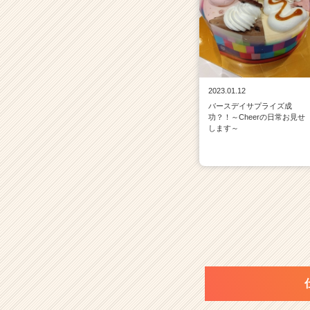
2023.01.12
バースデイサプライズ成
功？！～Cheerの日常お見せ
します～