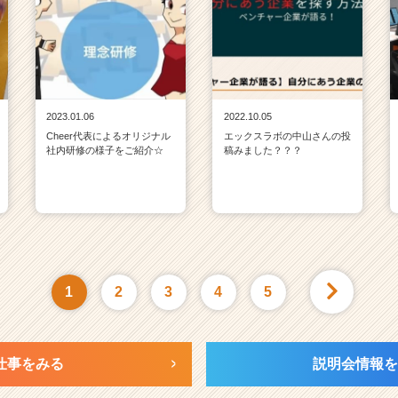
2023.01.06
2022.10.05
Cheer代表によるオリジナル
エックスラボの中山さんの投
社内研修の様子をご紹介☆
稿みました？？？
1
2
3
4
5
仕事をみる
説明会情報を