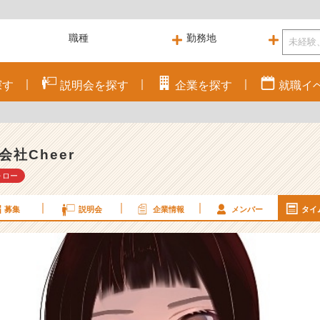
探す
説明会を
探す
企業を
探す
就職
イ
会社Cheer
ォロー
募集
説明会
企業情報
メンバー
タイ