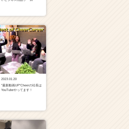
2023.01.20
”最新動画UP”Cheerの社長は
YouTubeやってます！