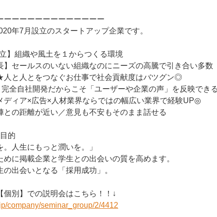
ーーーーーーーーーーーーーー
は2020年7月設立のスタートアップ企業です。
日設立】組織や風土を１からつくる環境
長】セールスのいない組織なのにニーズの高騰で引き合い多数
つなぐお仕事で社会貢献度はバツグン◎
％】完全自社開発だからこそ「ユーザーや企業の声」を反映でき
メディア×広告×人材業界ならではの幅広い業界で経験UP◎
陣との距離が近い／意見も不安もそのまま話せる
の目的
を。人生にもっと潤いを。」
ために掲載企業と学生との出会いの質を高めます。
生の出会いとなる「採用成功」。
【個別】での説明会はこちら！！↓
r.jp/company/seminar_group/2/4412