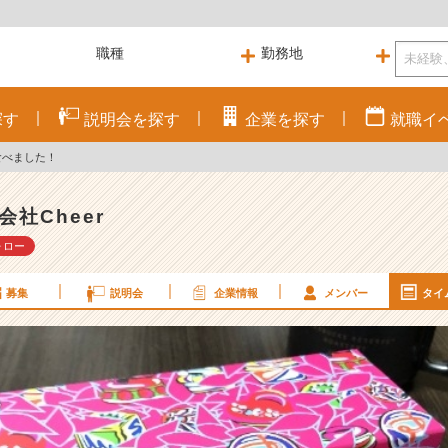
探す
説明会を
探す
企業を
探す
就職
イ
食べました！
会社Cheer
ォロー
募集
説明会
企業情報
メンバー
タイ