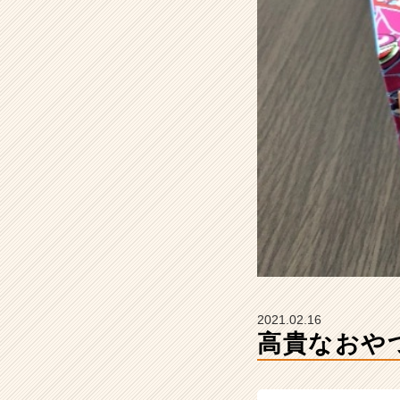
社
C
h
e
e
r
の
タ
イ
ム
ラ
イ
ン】
|
ベ
ン
チ
2021.02.16
ャ
高貴なおや
ー・
成
長