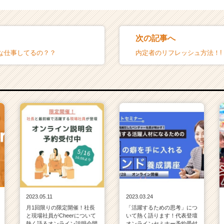
次の記事へ
な仕事してるの？？
内定者のリフレッシュ方法！!
2023.05.11
2023.03.24
月1回限りの限定開催！社長
「活躍するための思考」につ
と現場社員がCheerについて
いて熱く語ります！代表登壇
熱く語るオンライン説明会開
オンラインセミナー予約受付