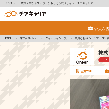
ベンチャー・成長企業からスカウトがもらえる就活サイト「チアキャリア」
高
貴
求人を
な
お
HOME
＞
株式会社Cheer
＞
タイムライン一覧
＞
高貴なおやつ！！マカロン
や
つ！！
マ
株式
カ
＋ フ
ロ
ン
食
企業TOP
べ
ま
し
た！
【株
式
会