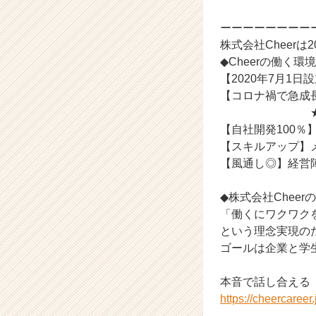
（C
ーーーーーーーー
h
e
株式会社Cheer
e
◆Cheerの働く環境
r
【2020年7月1
C
【コロナ禍で急成
a
★人と人とを
r
【自社開発100
e
【スキルアップ】
e
r）
【風通し◎】経営
◆株式会社Cheer
「働くにワクワク
という理念実現の
ゴールは企業と学
本音で話し合える
https://cheercaree