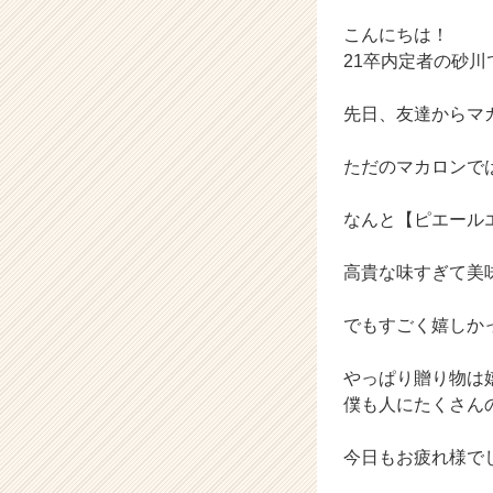
企
業
こんにちは！
か
21卒内定者の砂川
ら
ス
先日、友達からマ
カ
ウ
ただのマカロンで
ト
が
届
なんと【ピエール
く
就
高貴な味すぎて美
活
サ
でもすごく嬉しか
イ
ト
チ
やっぱり贈り物は
ア
僕も人にたくさん
キ
ャ
今日もお疲れ様で
リ
ア