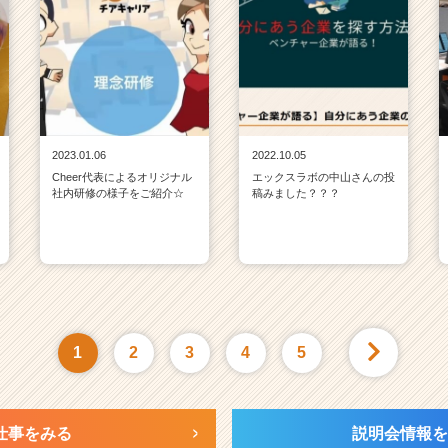
2023.01.06
2022.10.05
Cheer代表によるオリジナル
エックスラボの中山さんの投
社内研修の様子をご紹介☆
稿みました？？？
1
2
3
4
5
仕事をみる
説明会情報を