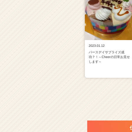
2023.01.12
バースデイサプライズ成
功？！～Cheerの日常お見せ
します～