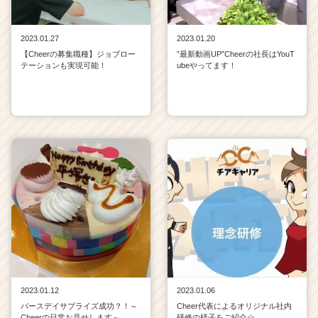
2023.01.27
2023.01.20
【Cheerの募集職種】ジョブロー
”最新動画UP”Cheerの社長はYouT
テーションも実現可能！
ubeやってます！
2023.01.12
2023.01.06
バースデイサプライズ成功？！～
Cheer代表によるオリジナル社内
Cheerの日常お見せします～
研修の様子をご紹介☆