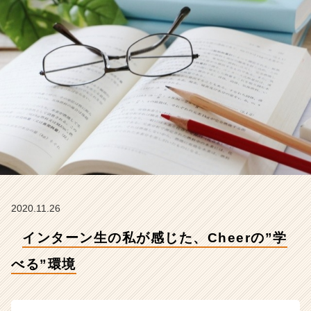
る”環
境
【株
式
会
社
C
h
e
e
r
の
タ
イ
ム
2020.11.26
ラ
インターン生の私が感じた、Cheerの”学
イ
ン】
べる”環境
|
ベ
ン
チ