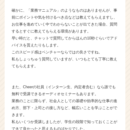
ア
キ
確かに、「業務マニュアル」のようなものはありませんが、事
ャ
前にポイントや気を付けるべき点などは教えてもらえますし、
リ
お仕事を進めていく中でわからないことが出てきた場合、質問
ア
するとすぐに教えてもらえる環境があります。
（C
早い時だと、チャットで質問してからほんの10秒ぐらいでアド
h
バイスを貰えたりもします。
e
e
このスピード感はベンチャーならではの良さですね。
r
私もしょっちゅう質問していますが、いつもとても丁寧に教え
C
てもらえます。
a
r
e
また、Cheerの社員（インターン生、内定者含む）なら誰でも
e
無料で受講できるオーディオセミナーもあります。
r）
業務のことに限らず、社会人としての基礎や効率的な仕事の進
め方、部下・上司との接し方など、幅広いことを学ぶことがで
きます。
私もいくつか受講しましたが、学生の段階で知っておくことが
できて良かったと思えるものばかりでした。