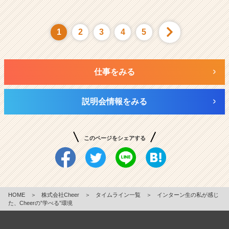
1
2
3
4
5
仕事をみる
説明会情報をみる
このページをシェアする
HOME
＞
株式会社Cheer
＞
タイムライン一覧
＞
インターン生の私が感じ
た、Cheerの”学べる”環境