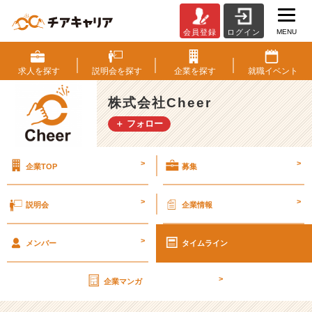
MENU
会員登録
ログイン
イ
ン
タ
求人を
探す
説明会を
探す
企業を
探す
就職
イベント
ー
ン
株式会社Cheer
生
＋ フォロー
の
私
が
>
>
企業TOP
募集
感
じ
た、
>
>
説明会
企業情報
C
h
>
e
メンバー
タイムライン
e
r
>
企業マンガ
の”学
べ