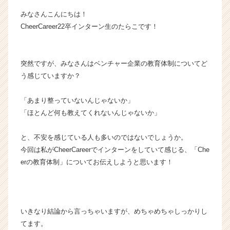
ャ
みなさんこんにちは！
ー・
CheerCareer22卒インターン生のたらこです！
成
長
企
業
突然ですが、みなさんはベンチャー企業の教育体制についてど
か
う感じていますか？
ら
ス
「あまり整っていないんじゃないか」
カ
「ほとんど何も教えてくれないんじゃないか」
ウ
ト
と、不安を感じている人も多いのではないでしょうか。
が
届
今回は私がCheerCareerでインターンをしていて感じる、「Che
く
erの教育体制」についてお伝えしようと思います！
就
活
サ
イ
いきなり結論から言っちゃいますが、めちゃめちゃしっかりし
ト
てます。
チ