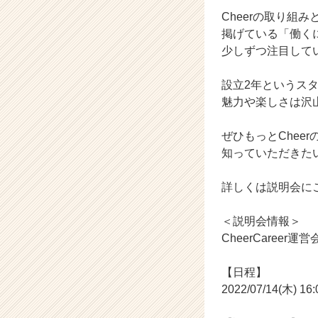
r）
Cheerの取り組み
掲げている「働く
少しずつ注目して
設立2年というス
魅力や楽しさは沢
ぜひもっとChee
知っていただきた
詳しくは説明会にご参
＜説明会情報＞
CheerCaree
【日程】
2022/07/14(木) 16