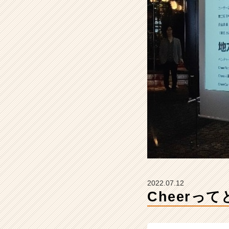
#
地
方
創
生
#
教
育
【株
式
会
社
C
h
e
e
r
2022.07.12
の
Cheerっ
タ
イ
ム