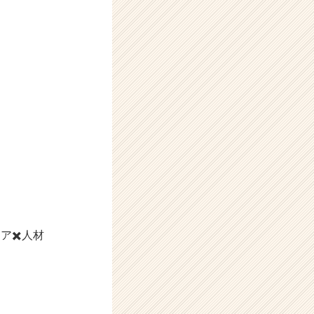
ア✖️人材