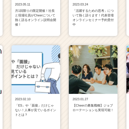
2023.05.11
2023.03.24
月1回限りの限定開催！社長
「活躍するための思考」につ
と現場社員がCheerについて
いて熱く語ります！代表登壇
熱く語るオンライン説明会開
オンラインセミナー予約受付
催！
中
2023.02.10
2023.01.27
「ES」や「面接」だけじゃ
【Cheerの募集職種】ジョブ
ない！人事が見ているポイン
ローテーションも実現可能！
トとは？