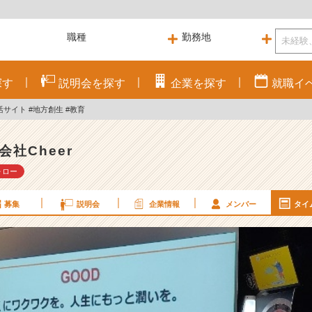
探す
説明会を
探す
企業を
探す
就職
イ
活サイト #地方創生 #教育
会社Cheer
ォロー
募集
説明会
企業情報
メンバー
タイ