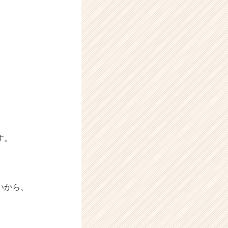
す。
、
いから、