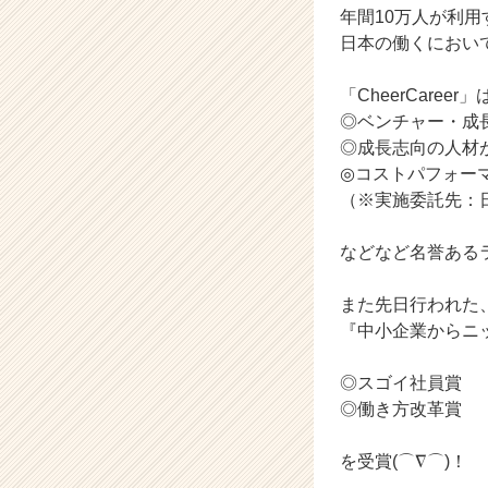
年間10万人が利
就
日本の働くにおい
活
サ
イ
「CheerCareer」
ト
◎ベンチャー・成
チ
◎成長志向の人材
ア
◎コストパフォー
キ
（※実施委託先：日
ャ
リ
ア
などなど名誉ある
（C
h
また先日行われた
e
『中小企業からニ
e
r
◎スゴイ社員賞
C
◎働き方改革賞
a
r
e
を受賞(⌒∇⌒)！
e