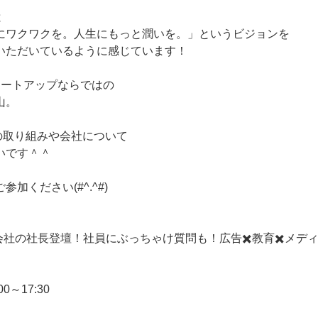
と
にワクワクを。人生にもっと潤いを。」というビジョンを
いただいているように感じています！
タートアップならではの
山。
rの取り組みや会社について
いです＾＾
加ください(#^.^#)
r運営会社の社長登壇！社員にぶっちゃけ質問も！広告✖️教育✖️メディ
:00～17:30