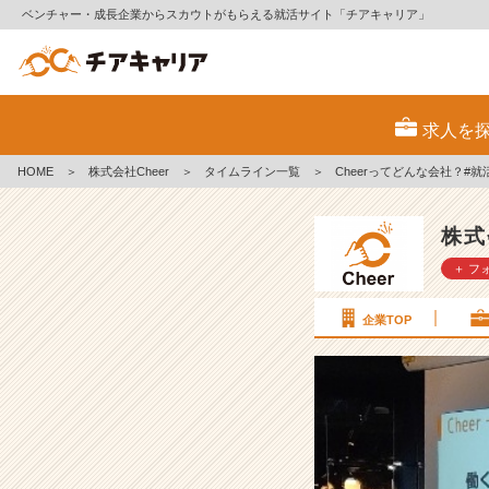
ベンチャー・成長企業からスカウトがもらえる就活サイト「チアキャリア」
C
h
求人を
e
e
HOME
＞
株式会社Cheer
＞
タイムライン一覧
＞
Cheerってどんな会社？#就
r
っ
て
株式
ど
＋ フ
ん
な
会
企業TOP
社？
#
就
活
サ
イ
ト