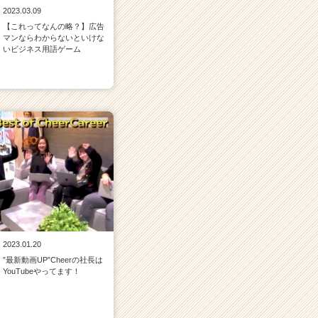
2023.03.09
【これってなんの略？】広告
マンならわからないといけな
いビジネス用語ゲーム
2023.01.20
”最新動画UP”Cheerの社長は
YouTubeやってます！