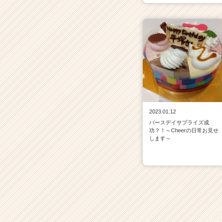
2023.01.12
バースデイサプライズ成
功？！～Cheerの日常お見せ
します～