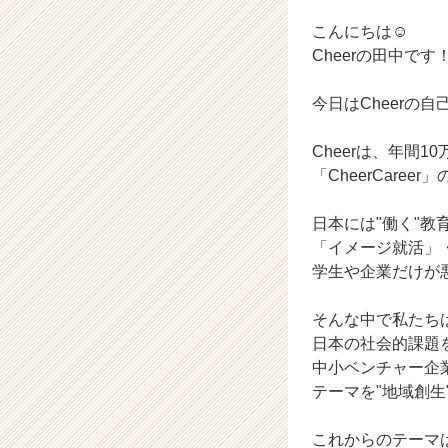
ラ
イ
こんにちは☺
ン】
Cheerの田中です
|
ベ
今日はCheerの
ン
チ
Cheerは、年間
ャ
ー・
「CheerCar
成
長
日本には"働く"教
企
「イメージ就活」
業
学生や企業だけが
か
ら
そんな中で私たち
ス
カ
日本の社会的課題
ウ
中小ベンチャー企
ト
テーマを"地域創生
が
届
これからのテーマ
く