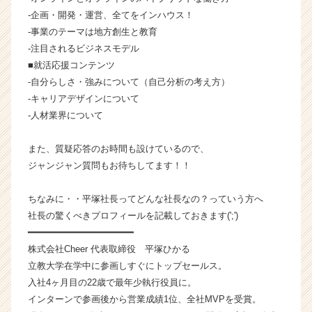
h
-企画・開発・運営、全てをインハウス！
e
-事業のテーマは地方創生と教育
e
-注目されるビジネスモデル
r
■就活応援コンテンツ
C
a
-自分らしさ・強みについて（自己分析の考え方）
r
-キャリアデザインについて
e
-人材業界について
e
r）
また、質疑応答のお時間も設けているので、
ジャンジャン質問もお待ちしてます！！
ちなみに・・平塚社長ってどんな社長なの？っていう方へ
社長の驚くべきプロフィールを記載しておきます(';')
━━━━━━━━━━━━━━━━━━━
株式会社Cheer 代表取締役 平塚ひかる
立教大学在学中に参画しすぐにトップセールス。
入社4ヶ月目の22歳で最年少執行役員に。
インターンで参画後から営業成績1位、全社MVPを受賞。