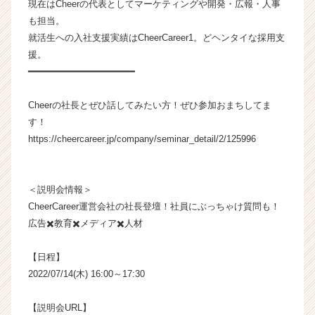
現在はCheerの代表としてマーケティングや開発・広報・人事
も担当。
就活生への入社支援実績はCheerCareer1。どヘンタイな採用支
援。
━━━━━━━━━━━━━━━━━━━
Cheerの社長とぜひ話してみたい方！ぜひ参加おまちしてま
す！
https://cheercareer.jp/company/seminar_detail/2/125996
＜説明会情報＞
CheerCareer運営会社の社長登壇！社員にぶっちゃけ質問も！
広告✖️教育✖️メディア✖️人材
【日程】
2022/07/14(木) 16:00～17:30
【説明会URL】