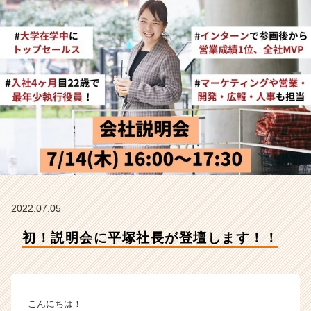
C
h
e
e
r
の
タ
イ
ム
ラ
イ
ン】
|
ベ
ン
2022.07.05
チ
初！説明会に平塚社長が登壇します！！
ャ
ー・
成
長
企
こんにちは！
業