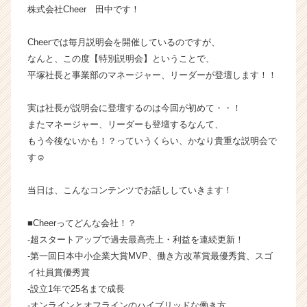
株式会社Cheer 田中です！
か
ら
ス
Cheerでは毎月説明会を開催しているのですが、
カ
なんと、この度【特別説明会】ということで、
ウ
平塚社長と事業部のマネージャー、リーダーが登壇します！！
ト
が
実は社長が説明会に登壇するのは今回が初めて・・！
届
またマネージャー、リーダーも登壇するなんて、
く
もう今後ないかも！？っていうくらい、かなり貴重な説明会で
就
活
す☺
サ
イ
当日は、こんなコンテンツでお話ししていきます！
ト
チ
■Cheerってどんな会社！？
ア
-超スタートアップで過去最高売上・利益を連続更新！
キ
-第一回日本中小企業大賞MVP、働き方改革賞最優秀賞、スゴ
ャ
リ
イ社員賞優秀賞
ア
-設立1年で25名まで成長
（C
-オンラインとオフラインのハイブリッドな働き方