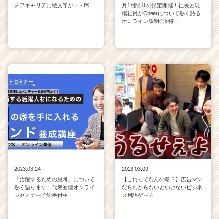
チアキャリアに絵文字が・・💌
月1回限りの限定開催！社長と現
場社員がCheerについて熱く語る
オンライン説明会開催！
2023.03.24
2023.03.09
「活躍するための思考」について
【これってなんの略？】広告マン
熱く語ります！代表登壇オンライ
ならわからないといけないビジネ
ンセミナー予約受付中
ス用語ゲーム