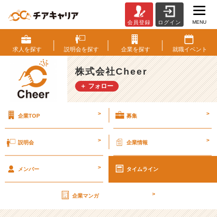
MENU
会員登録
ログイン
初！
説
明
求人を
探す
説明会を
探す
企業を
探す
就職
イベント
会
に
株式会社Cheer
平
＋ フォロー
塚
社
長
>
>
企業TOP
募集
が
登
壇
>
>
説明会
企業情報
し
ま
>
す！！
メンバー
タイムライン
【株
式
>
企業マンガ
会
社