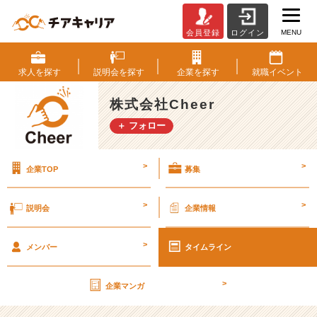
MENU
会員登録
ログイン
【限
定
開
求人を
探す
説明会を
探す
企業を
探す
就職
イベント
催】
７
株式会社Cheer
月
＋ フォロー
の
説
明
>
>
企業TOP
募集
会
は
社
>
>
説明会
企業情報
長
＋
>
マ
メンバー
タイムライン
ネ
ー
>
企業マンガ
ジ
ャ