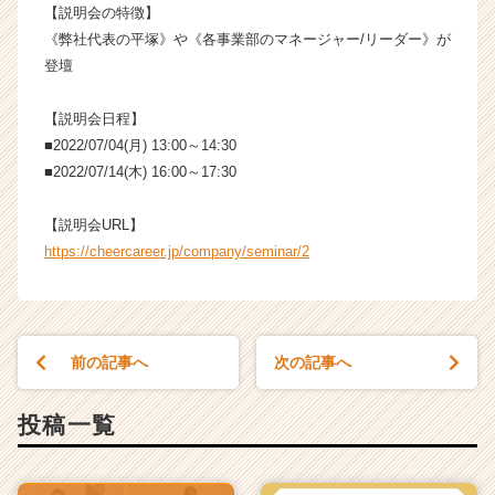
就
【説明会の特徴】
活
《弊社代表の平塚》や《各事業部のマネージャー/リーダー》が
サ
登壇
イ
ト
【説明会日程】
チ
■2022/07/04(月) 13:00～14:30
ア
■2022/07/14(木) 16:00～17:30
キ
ャ
リ
【説明会URL】
ア
https://cheercareer.jp/company/seminar/2
（C
h
e
e
r
前の記事へ
次の記事へ
C
a
投稿一覧
r
e
e