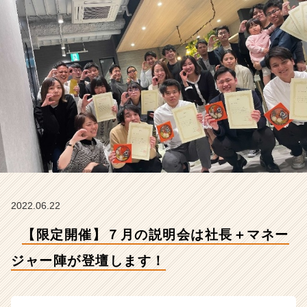
ー
陣
が
登
壇
し
ま
す！
【株
式
会
社
C
h
e
2022.06.22
e
【限定開催】７月の説明会は社長＋マネー
r
の
ジャー陣が登壇します！
タ
イ
ム
ラ