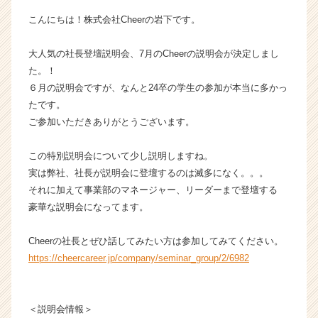
イ
こんにちは！株式会社Cheerの岩下です。
ン】
|
大人気の社長登壇説明会、7月のCheerの説明会が決定しまし
ベ
た。！
ン
チ
６月の説明会ですが、なんと24卒の学生の参加が本当に多かっ
ャ
たです。
ー・
ご参加いただきありがとうございます。
成
長
この特別説明会について少し説明しますね。
企
実は弊社、社長が説明会に登壇するのは滅多になく。。。
業
それに加えて事業部のマネージャー、リーダーまで登壇する
か
ら
豪華な説明会になってます。
ス
カ
Cheerの社長とぜひ話してみたい方は参加してみてください。
ウ
https://cheercareer.jp/company/seminar_group/2/6982
ト
が
届
＜説明会情報＞
く