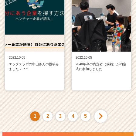
2022.10.05
2022.10.05
エックスラボの中山さんの投稿み
2040年卒の内定者（候補）が内定
ました？？？
式に参加しました
1
2
3
4
5