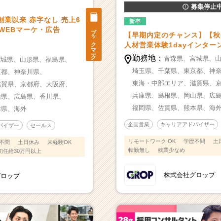
募集停止
創業以来 赤字なし 売上6
新卒
ブックマーク
・WEBマーケ・広告
【早期内定のチャンス】【秋
人材営業体験1dayインター
勤務地：
青森県、
宮城県、
宮城県、
山形県、
福島県、
埼玉県、
千葉県、
東京都、
神
京都、
神奈川県、
東海・中部エリア、
滋賀県、
滋賀県、
京都府、
大阪府、
兵庫県、
島根県、
岡山県、
広
山県、
広島県、
香川県、
福岡県、
佐賀県、
熊本県、
海
本県、
海外
企画営業
キャリアアドバイザー
バイザー
セールス
リモートワーク OK
学歴不問
土
不問
土日休み
未経験OK
転勤無し
残業少なめ
初任給30万円以上
株式会社グロップ
グロップ