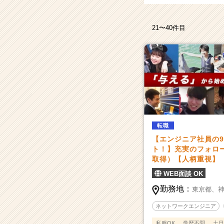
（CheerCareer）
21〜40件目
転職
【エンジニア社員の9
ト！】充実のフォロ
取得）【人柄重視】
WEB面談 OK
勤務地：
東京都、
ネットワークエンジニア
私服OK
学歴不問
土日