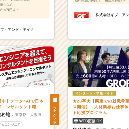
初任給20万円以上
離職率5%以下
業少なめ
給20万円以上
株式会社ギブ・ア
ギブ・アンド・テイク
インターン・学生バイト
中】データ×AIで日本
★28卒★【関東での就職希
ブックマーク
Tコンサルタント職
ス開催】～人材業界お仕事体
ト応援プログラム
勤務地：
東京都、
大阪府
WEB面談 OK
テムエンジニア