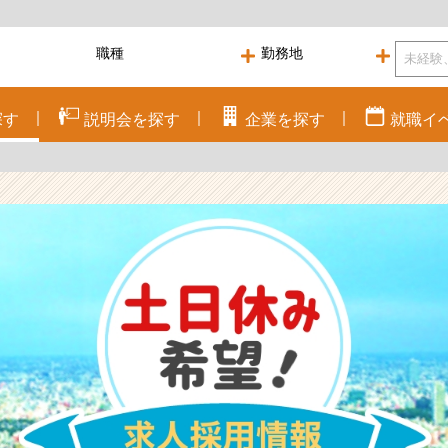
探す
説明会を
探す
企業を
探す
就職
イ