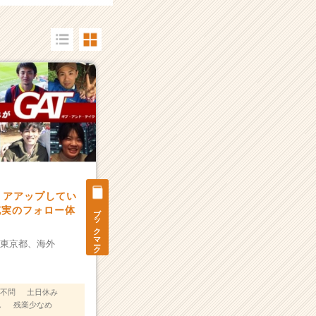
リアアップしてい
ブックマーク
充実のフォロー体
：
東京都、
海外
不問
土日休み
し
残業少なめ