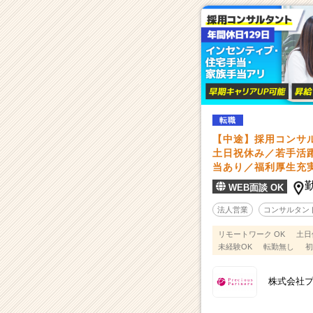
転職
【中途】採用コンサ
土日祝休み／若手活
当あり／福利厚生充
WEB面談 OK
法人営業
コンサルタン
リモートワーク OK
土日
未経験OK
転勤無し
初
株式会社