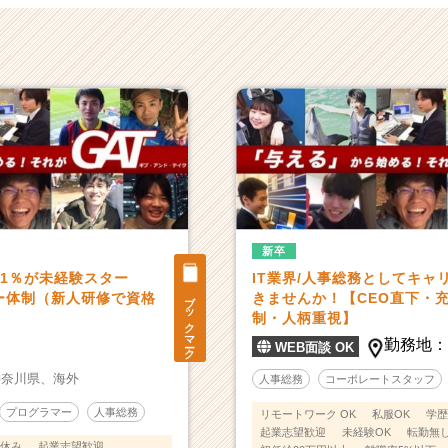
新卒
1％が未経験スター
IT業界/人事総務としてキャ
ブックマーク
ー体制（新人研修で資格
きませんか！【CEO直下・
制・人柄重視】
勤務地
WEB面談 OK
神奈川県、
海外
人事総務
コーポレートスタッフ
プログラマー
人事総務
リモートワーク OK
私服OK
学歴
起業志望歓迎
未経験OK
転勤無
休み
起業志望歓迎