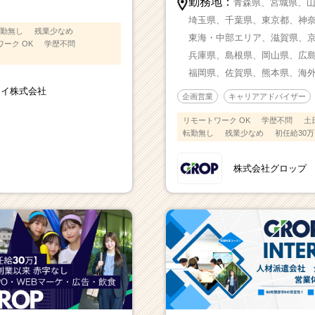
勤務地：
青森県、
宮城県、
埼玉県、
千葉県、
東京都、
神
勤無し
残業少なめ
東海・中部エリア、
滋賀県、
ーク OK
学歴不問
兵庫県、
島根県、
岡山県、
広
福岡県、
佐賀県、
熊本県、
海
レイ株式会社
企画営業
キャリアアドバイザー
リモートワーク OK
学歴不問
土
転勤無し
残業少なめ
初任給30
株式会社グロップ