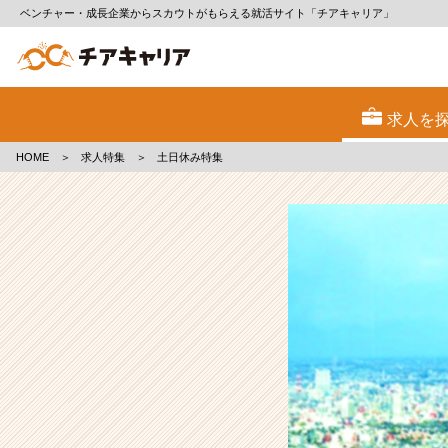
ベンチャー・成長企業からスカウトがもらえる就活サイト「チアキャリア」
土
日
求人を
休
み
HOME
＞
求人特集
＞
土日休み特集
の
求
人
特
集
|
ベ
ン
チ
ャ
ー・
成
長
企