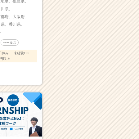
山形県、
福島県、
奈川県、
京都府、
大阪府、
島県、
香川県、
外
セールス
日休み
未経験OK
万円以上