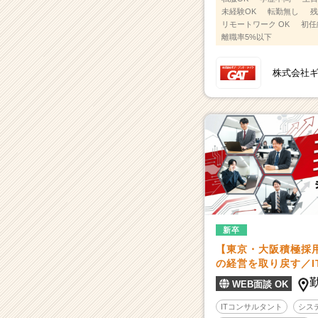
未経験OK
転勤無し
残
リモートワーク OK
初任
離職率5%以下
株式会社
新卒
【東京・大阪積極採用
の経営を取り戻す／I
WEB面談 OK
ITコンサルタント
シス