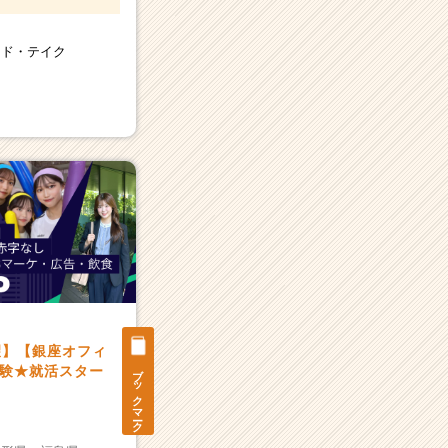
ンド・テイク
望】【銀座オフィ
ブックマーク
験★就活スター