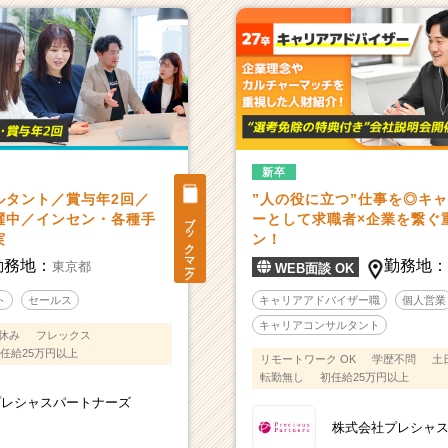
新卒
ルタント／賞与年2回／
”人の役に立つ”仕事を◎キ
ブックマーク
躍中／インセン・各種手
ーとして求職者×企業を繋ぐ
実
ン！
勤務地：
勤務地
東京都
WEB面談 OK
ト
セールス
キャリアアドバイザー職
個人営業
キャリアコンサルタント
休み
フレックス
任給25万円以上
リモートワーク OK
学歴不問
土
転勤無し
初任給25万円以上
プレシャスパートナーズ
株式会社プレシャ