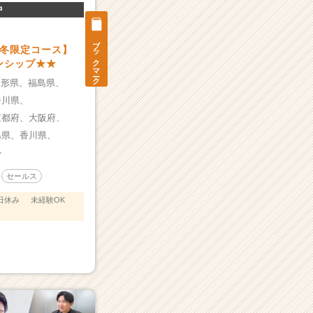
中
ブックマーク
冬限定コース】
ンシップ★★
山形県、
福島県、
奈川県、
京都府、
大阪府、
島県、
香川県、
外
セールス
日休み
未経験OK