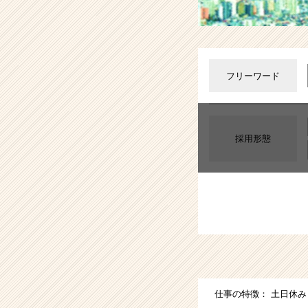
業
か
ら
ス
カ
フリーワード
ウ
ト
が
届
く
採用形態
就
活
サ
イ
ト
チ
ア
キ
ャ
リ
仕事の特徴：
土日休み
ア