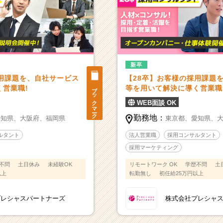
新卒
採用課題を、自社サービス
【28卒】お客様の採用課題
ブックマーク
営業職!
等を用いて解決に導く営業職
WEB面談 OK
勤務地：
愛知県、
大阪府、
福岡県
東京都、
愛知県、
ルタント
法人営業職
採用コンサルタント
採用マーケティング
不問
土日休み
未経験OK
リモートワーク OK
学歴不問
土
以上
転勤無し
初任給25万円以上
プレシャスパートナーズ
株式会社プレシャ