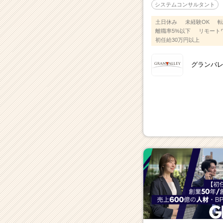
システムコンサルタント
土日休み
未経験OK
転
離職率5%以下
リモートワ
初任給30万円以上
グランバ