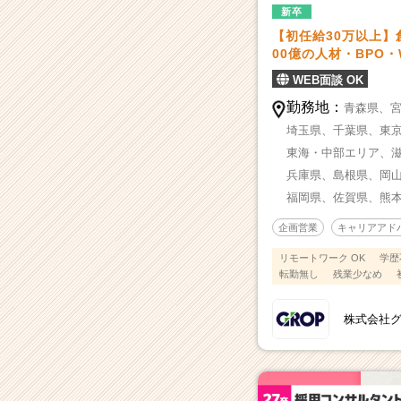
新卒
【初任給30万以上】
00億の人材・BPO
WEB面談 OK
勤務地：
青森県、
埼玉県、
千葉県、
東
東海・中部エリア、
兵庫県、
島根県、
岡
福岡県、
佐賀県、
熊
企画営業
キャリアアド
リモートワーク OK
学歴
転勤無し
残業少なめ
株式会社