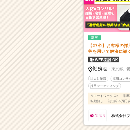
新卒
【27卒】お客様の
等を用いて解決に導く
WEB面談 OK
勤務地：
東京都、
法人営業職
採用コンサ
採用マーケティング
リモートワーク OK
学歴
転勤無し
初任給25万円
株式会社