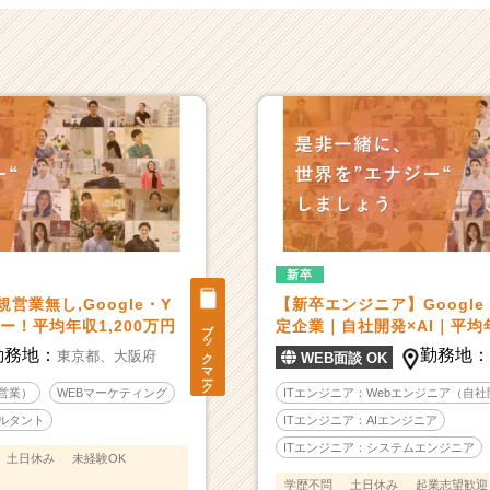
新卒
営業無し,Google・Y
【新卒エンジニア】Google
ブックマーク
ー！平均年収1,200万円
定企業｜自社開発×AI｜平均
勤務地：
勤務地
東京都、
大阪府
WEB面談 OK
営業）
WEBマーケティング
ITエンジニア：Webエンジニア（自
ルタント
ITエンジニア：AIエンジニア
ITエンジニア：システムエンジニア
土日休み
未経験OK
学歴不問
土日休み
起業志望歓迎