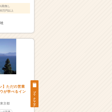
転勤無し
30万円以上
会社
ーン】ただの営業
ブックマーク
ウが学べるイン
：
東京都
ング営業