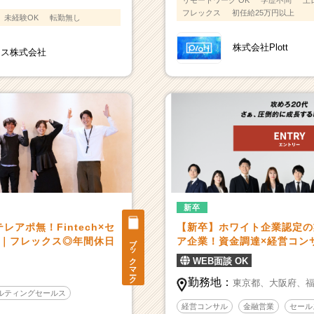
フレックス
初任給25万円以上
未経験OK
転勤無し
株式会社Plott
クス株式会社
新卒
アポ無！Fintech×セ
【新卒】ホワイト企業認定の
ブックマーク
業｜フレックス◎年間休日
ア企業！資金調達×経営コ
WEB面談 OK
勤務地：
東京都、
大阪府、
ルティングセールス
経営コンサル
金融営業
セール