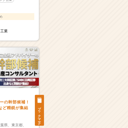
め
ク工業
ーの幹部候補！
ブックマーク
身など精鋭が集結
千葉県、
東京都、