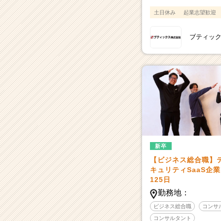
土日休み
起業志望歓迎
ブティッ
新卒
【ビジネス総合職】テレ
キュリティSaaS企
125日
勤務地：
ビジネス総合職
コンサ
コンサルタント