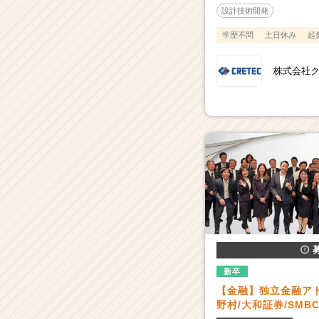
設計技術開発
学歴不問
土日休み
起
株式会社
新卒
【金融】独立金融ア
野村/大和証券/SM