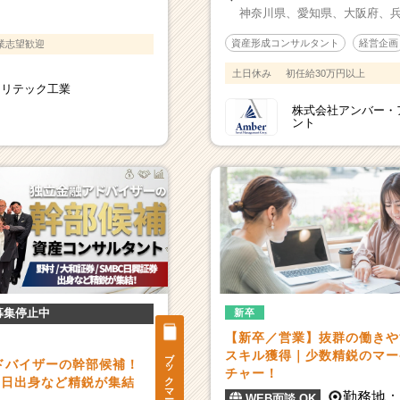
神奈川県、
愛知県、
大阪府、
資産形成コンサルタント
経営企画
業志望歓迎
土日休み
初任給30万円以上
クリテック工業
株式会社アンバー・
ント
募集停止中
新卒
【新卒／営業】抜群の働きや
ブックマーク
スキル獲得｜少数精鋭のマー
ドバイザーの幹部候補！
チャー！
BC日出身など精鋭が集結
勤務地
WEB面談 OK