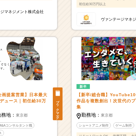
初任給30万円以上
ージマネジメント株式会社
ヴァンテージマネ
新卒
企画提案営業】日本最大
【新卒/総合職】YouTube1
ブックマーク
ロデュース｜初任給30万
作品を複数創出！次世代のプ
集
勤務地：
勤務地：
東京都
東京都
M&Aコンサルタント職
ショートアニメ制作
ゲーム制作
ス
リモートワーク OK
学歴不問
土