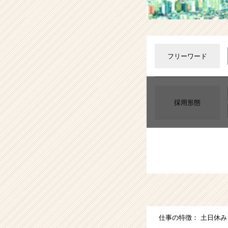
業
か
ら
ス
カ
フリーワード
ウ
ト
が
届
く
採用形態
就
活
サ
イ
ト
チ
ア
キ
ャ
リ
仕事の特徴：
土日休み
ア