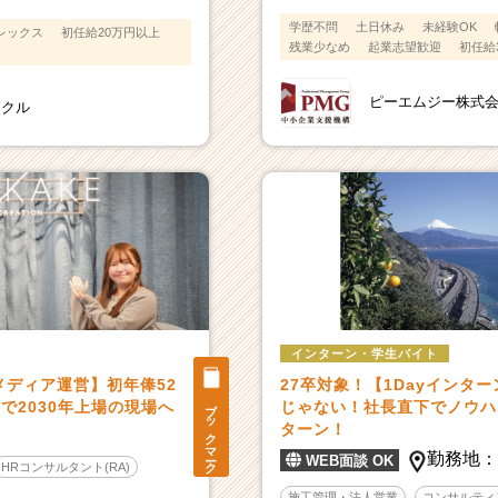
学歴不問
土日休み
未経験OK
レックス
初任給20万円以上
残業少なめ
起業志望歓迎
初任給
ピーエムジー株式
アクル
インターン・学生バイト
メディア運営】初年俸52
27卒対象！【1Dayインタ
ブックマーク
で2030年上場の現場へ
じゃない！社長直下でノウハ
ターン！
勤務地
WEB面談 OK
HRコンサルタント(RA)
施工管理・法人営業
コンサルティ