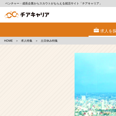
ベンチャー・成長企業からスカウトがもらえる就活サイト「チアキャリア」
土
日
求人を
休
み
HOME
＞
求人特集
＞
土日休み特集
の
求
人
特
集
|
ベ
ン
チ
ャ
ー・
成
長
企