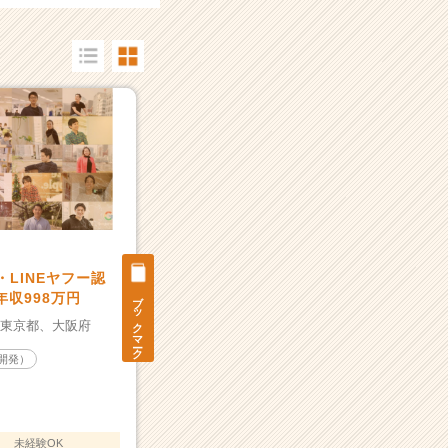
・LINEヤフー認
ブックマーク
年収998万円
：
東京都、
大阪府
社開発）
未経験OK