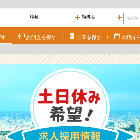
探す
説明会を
探す
企業を
探す
就職
イ