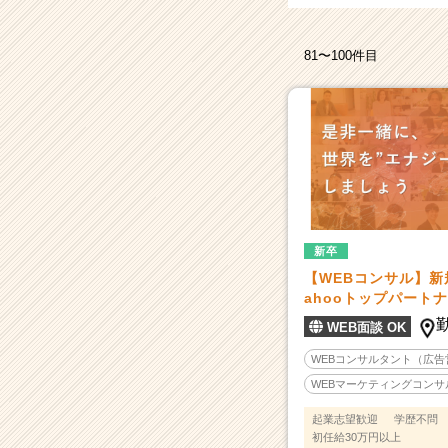
（CheerCareer）
81〜100件目
新卒
【WEBコンサル】新規
ahooトップパートナ
WEB面談 OK
WEBコンサルタント（広告
WEBマーケティングコンサ
起業志望歓迎
学歴不問
初任給30万円以上