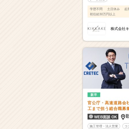
学歴不問
土日休み
起
初任給30万円以上
株式会社
新卒
官公庁・高速道路会
工まで担う総合職募
WEB面談 OK
施工管理・法人営業
コ