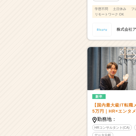
学歴不問
土日休み
フ
リモートワーク OK
株式会社
新卒
【国内最大級IT転職
5万円｜HR×エンタメ
勤務地：
HRコンサルタント(CA)
データ分析