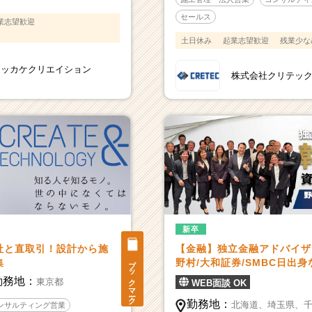
セールス
業志望歓迎
土日休み
起業志望歓迎
残業少な
キッカケクリエイション
株式会社クリテッ
新卒
社と直取引！設計から施
【金融】独立金融アドバイザ
ブックマーク
集
野村/大和証券/SMBC日出
勤務地：
東京都
WEB面談 OK
勤務地：
北海道、
埼玉県、
ンサルティング営業