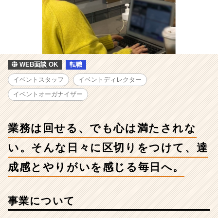
回
せ
る、
で
も
心
は
WEB面談 OK
転職
満
イベントスタッフ
イベントディレクター
た
さ
イベントオーガナイザー
れ
な
い。
業務は回せる、でも心は満たされな
そ
ん
い。そんな日々に区切りをつけて、達
な
成感とやりがいを感じる毎日へ。
日々
に
区
切
事業について
り
を