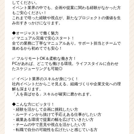
してください。
イベント業界の中でも、企画や提案に関わる経験がなかった方
もご安心ください！
これまで培った経験や視点が、新たなプロジェクトの価値を生
み出すきっかけになります。
◆オージャストで働く魅力
✅ マニュアル完備で安心スタート！
全ての業務に丁寧なマニュアルあり。サポート担当とチームで
進めるから初めてでも安心！
✅ フルリモートOK＆柔軟な働き方！
PCがあれば、どこでも働ける環境。ライフスタイルに合わせ
たスケジューリングも可能◎
✅ イベント業界のスキルが身につく！
社内イベントだからこそ見える、組織づくりや企業文化への理
解も深まります。
「人を喜ばせる」スキルが確実に磨かれます。
◆こんな方にピッタリ！
・経験を活かして企画に挑戦したい方
・ルーティンから抜けて手応えある仕事がしたい方
・裁量ある環境で提案の幅を広げていきたい方
・チームの中で意見や視点を活かしたい方
・転職で自分の可能性を広げたいと感じている方