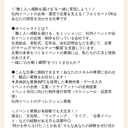
チ
ア
＼“働く人へ感動を届ける”を一緒に実現しよう！／
キ
社内イベントの企画・運営で企業を支える！フルリモートOK◎
あなたの得意を活かせる仕事です
ャ
リ
◆オージャストとは？
ア
「働く人へ感動を届ける」をミッションに、社内イベントや会
（CheerCareer）
社イベントの企画・制作を行っている会社です。
社員総会、表彰式、忘年会、会社説明会などを通じて、企業
の“チーム力”や“カルチャー醸成”を支援しています。
企業の未来をつくるイベントの裏側には、私たちの工夫と情熱
があります。
一緒に“心が動く瞬間”をつくりませんか？
◆こんな仕事に挑戦できます！あなたのスキルや希望に合わせ
て、幅広い業務をお任せします！
▼具体的な業務例PCを使用した事務作業・データ入力
イベントの企画・立案／クライアントへの企画提案
イベント当日に向けた制作進行管理（スケジュール・品質管
理）
社内イベントのディレクション業務
＼イベント業務が未経験でも大丈夫！／
過去に「文化祭」「ウェディング」「ライブ」「企業イベン
ト」などの経験がある方も活躍中◎
“何かを作り上げたことがある” そんなあなたの経験をぜひ活か