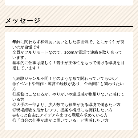
メッセージ
年齢に関わらず和気あいあいとした雰囲気で、とにかく仲が良
いのが自慢です
全員がフルリモートなので、zoomか電話で連絡を取り合って
います。
基本的に仕事は楽しく！若手が主体性をもって働ける環境を目
指しています！
＼経験ジャンル不問！どのような形で関わっていてもOK／
◎イベントや制作・運営の経験があり、企画側にも関わりたい
方
◎業務はこなせるが、やりがいや達成感が物足りないと感じて
いる方
◎大手の一部より、少人数でも裁量がある環境で働きたい方
◎現場経験を活かしつつ、提案や構成にも挑戦したい方
◎もっと自由にアイデアを出せる環境を求めている方
◎「自分の仕事が誰かに届いている」と実感したい方