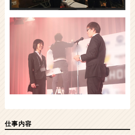
チ
ャ
ー・
成
長
企
業
か
ら
ス
カ
ウ
ト
が
届
く
就
活
サ
仕事内容
イ
ト