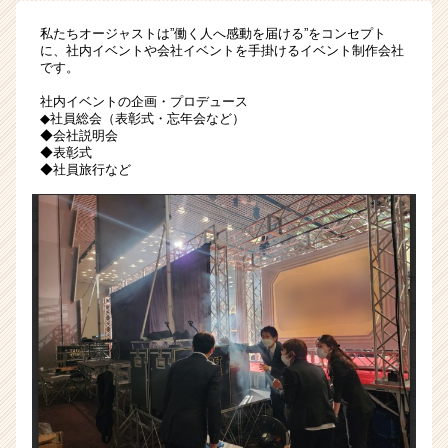
つ
私たちオージャストは”働く人へ感動を届ける”をコンセプト
け
に、社内イベントや会社イベントを手掛けるイベント制作会社
て、
です。
達
社内イベントの企画・プロデュース
成
◆社員総会（表彰式・忘年会など）
感
◆会社説明会
と
◆表彰式
や
◆社員旅行など
り
が
い
を
感
じ
る
毎
日
へ。
|
ベ
ン