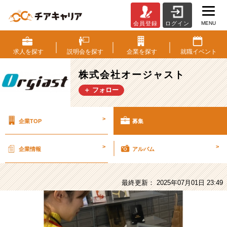
MENU
会員登録
ログイン
株
式
会
求人を
探す
説明会を
探す
企業を
探す
就職
イベント
社
オ
株式会社オージャスト
ー
＋ フォロー
ジ
ャ
ス
>
企業TOP
募集
ト
の
採
>
>
企業情報
アルバム
用/
求
人
最終更新： 2025年07月01日 23:49
-
業
務
は