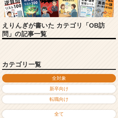
長
企
業
か
ら
えりんぎが書いた カテゴリ「OB訪
ス
問」の記事一覧
カ
ウ
ト
が
届
く
カテゴリ一覧
就
活
全対象
サ
イ
新卒向け
ト
チ
転職向け
ア
キ
ャ
全て
リ