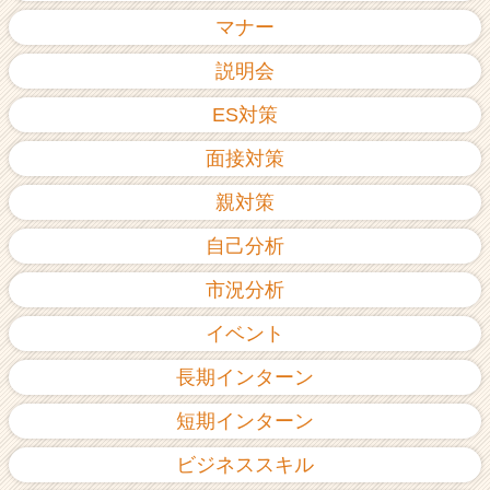
ア
マナー
（C
h
説明会
e
ES対策
e
r
面接対策
C
a
親対策
r
e
自己分析
e
r）
市況分析
イベント
長期インターン
短期インターン
ビジネススキル