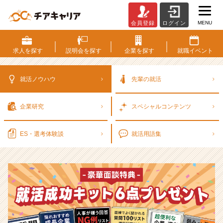
MENU
会員登録
ログイン
選
考
対
求人を
探す
説明会を
探す
企業を
探す
就職
イベント
策・
就
活
就活ノウハウ
先輩の就活
ノ
ウ
企業研究
スペシャル
コンテンツ
ハ
ウ
記
ES・選考
体験談
就活用語集
事
|
ベ
ン
チ
ャ
ー・
成