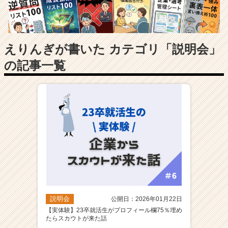
長
企
業
か
ら
えりんぎが書いた カテゴリ「説明会」
ス
の記事一覧
カ
ウ
ト
が
届
く
就
活
サ
イ
ト
チ
ア
説明会
公開日：2026年01月22日
キ
【実体験】23卒就活生がプロフィール欄75％埋め
ャ
たらスカウトが来た話
リ