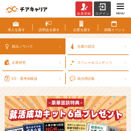
MENU
会員登録
ログイン
選
考
対
求人を
探す
説明会を
探す
企業を
探す
就職
イベント
策・
就
活
就活ノウハウ
先輩の就活
ノ
ウ
企業研究
スペシャル
コンテンツ
ハ
ウ
記
ES・選考
体験談
就活用語集
事
|
ベ
ン
チ
ャ
ー・
成