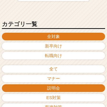
ア
（C
h
e
カテゴリ一覧
e
r
C
全対象
a
r
新卒向け
e
e
転職向け
r）
全て
マナー
説明会
ES対策