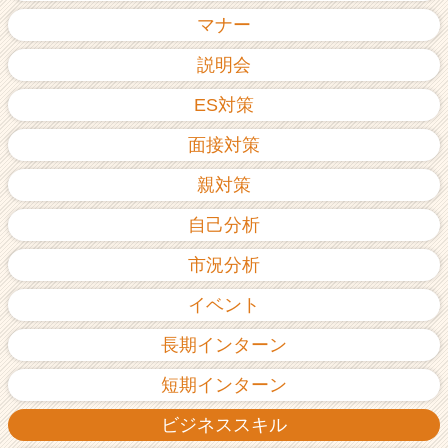
ア
マナー
（C
h
説明会
e
ES対策
e
r
面接対策
C
a
親対策
r
e
自己分析
e
r）
市況分析
イベント
長期インターン
短期インターン
ビジネススキル