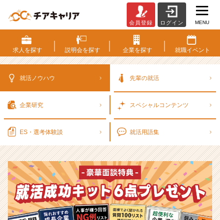
MENU
会員登録
ログイン
選
考
対
求人を
探す
説明会を
探す
企業を
探す
就職
イベント
策・
就
活
就活ノウハウ
先輩の就活
ノ
ウ
企業研究
スペシャル
コンテンツ
ハ
ウ
記
ES・選考
体験談
就活用語集
事
|
ベ
ン
チ
ャ
ー・
成