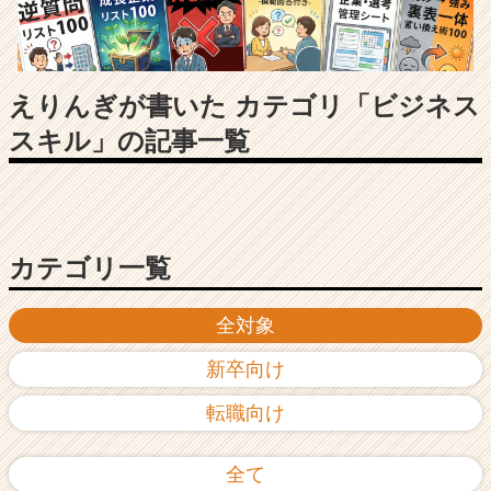
長
企
業
か
ら
えりんぎが書いた カテゴリ「ビジネス
ス
スキル」の記事一覧
カ
ウ
ト
が
届
く
カテゴリ一覧
就
活
全対象
サ
イ
新卒向け
ト
チ
転職向け
ア
キ
ャ
全て
リ