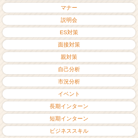
ア
マナー
（C
h
説明会
e
ES対策
e
r
面接対策
C
a
親対策
r
e
自己分析
e
r）
市況分析
イベント
長期インターン
短期インターン
ビジネススキル