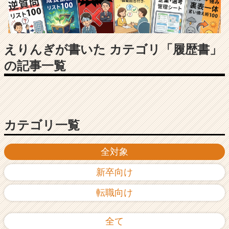
長
企
業
か
ら
えりんぎが書いた カテゴリ「履歴書」
ス
の記事一覧
カ
ウ
ト
が
届
く
カテゴリ一覧
就
活
全対象
サ
イ
新卒向け
ト
チ
転職向け
ア
キ
ャ
全て
リ