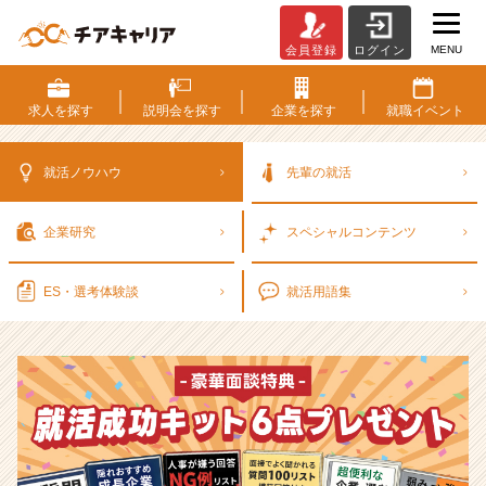
MENU
会員登録
ログイン
選
考
対
求人を
探す
説明会を
探す
企業を
探す
就職
イベント
策・
就
活
就活ノウハウ
先輩の就活
ノ
ウ
企業研究
スペシャル
コンテンツ
ハ
ウ
記
ES・選考
体験談
就活用語集
事
|
ベ
ン
チ
ャ
ー・
成