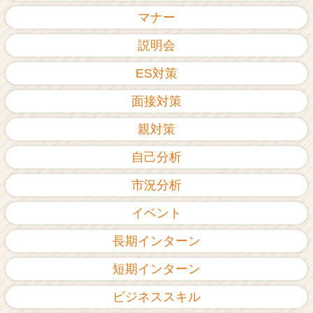
ア
マナー
（C
h
説明会
e
ES対策
e
r
面接対策
C
a
親対策
r
e
自己分析
e
r）
市況分析
イベント
長期インターン
短期インターン
ビジネススキル