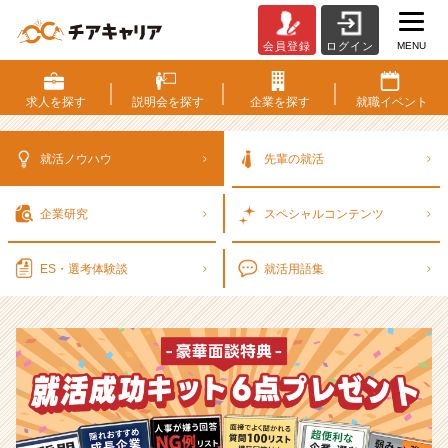
MENU
会員登録
ログイン
選
考
対
求人を
探す
説明会を
探す
企業を
探す
就職
イベント
策・
就
活
就活ノウハウ
先輩の就活
ノ
ウ
企業研究
スペシャル
コンテンツ
ハ
ウ
記
ES・選考
体験談
就活用語集
事
|
ベ
ン
チ
ャ
ー・
成