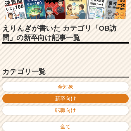
長
企
業
か
ら
えりんぎが書いた カテゴリ「OB訪
ス
問」の新卒向け記事一覧
カ
ウ
ト
が
届
く
カテゴリ一覧
就
活
全対象
サ
イ
新卒向け
ト
チ
転職向け
ア
キ
ャ
全て
リ