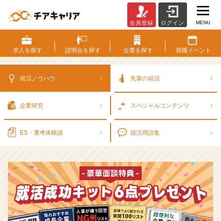
MENU
会員登録
ログイン
選
考
対
求人を
探す
説明会を
探す
企業を
探す
就職
イベント
策・
就
活
就活ノウハウ
先輩の就活
ノ
ウ
企業研究
スペシャル
コンテンツ
ハ
ウ
記
ES・選考
体験談
就活用語集
事
|
ベ
ン
チ
ャ
ー・
成