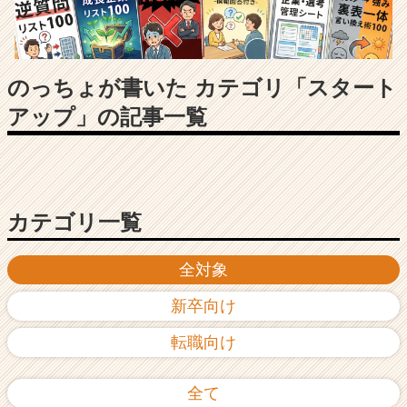
長
企
業
か
ら
のっちょが書いた カテゴリ「スタート
ス
アップ」の記事一覧
カ
ウ
ト
が
届
く
カテゴリ一覧
就
活
全対象
サ
イ
新卒向け
ト
チ
転職向け
ア
キ
ャ
全て
リ