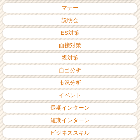
ア
マナー
（C
h
説明会
e
ES対策
e
r
面接対策
C
a
親対策
r
e
自己分析
e
r）
市況分析
イベント
長期インターン
短期インターン
ビジネススキル