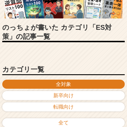
長
企
業
か
ら
のっちょが書いた カテゴリ「ES対
ス
策」の記事一覧
カ
ウ
ト
が
届
く
カテゴリ一覧
就
活
全対象
サ
イ
新卒向け
ト
チ
転職向け
ア
キ
ャ
全て
リ