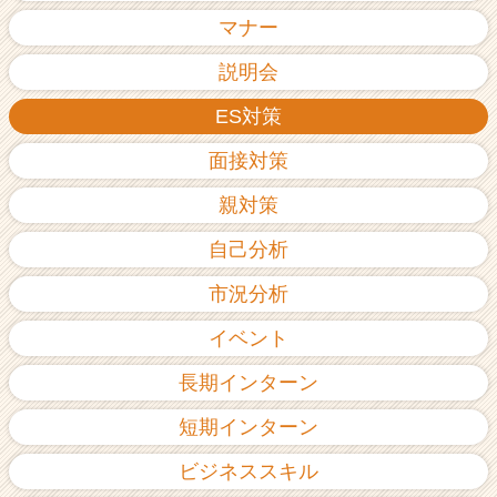
ア
マナー
（C
h
説明会
e
ES対策
e
r
面接対策
C
a
親対策
r
e
自己分析
e
r）
市況分析
イベント
長期インターン
短期インターン
ビジネススキル