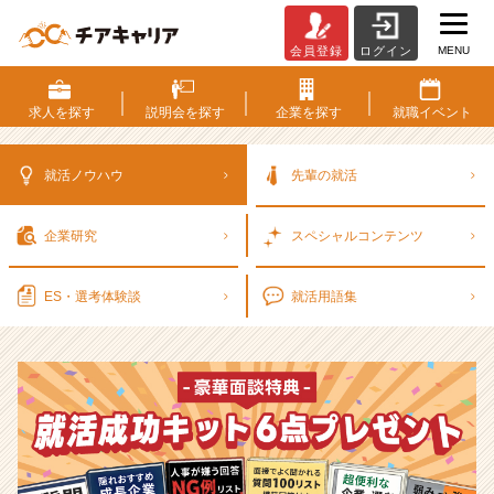
MENU
会員登録
ログイン
選
考
対
求人を
探す
説明会を
探す
企業を
探す
就職
イベント
策・
就
活
就活ノウハウ
先輩の就活
ノ
ウ
企業研究
スペシャル
コンテンツ
ハ
ウ
記
ES・選考
体験談
就活用語集
事
|
ベ
ン
チ
ャ
ー・
成