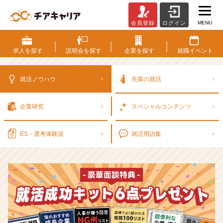
MENU
会員登録
ログイン
選
考
対
求人を
探す
説明会を
探す
企業を
探す
就職
イベント
策・
就
活
就活ノウハウ
先輩の就活
ノ
ウ
企業研究
スペシャル
コンテンツ
ハ
ウ
記
ES・選考
体験談
就活用語集
事
|
ベ
ン
チ
ャ
ー・
成