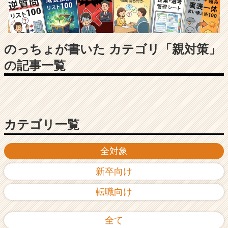
長
企
業
か
ら
のっちょが書いた カテゴリ「親対策」
ス
の記事一覧
カ
ウ
ト
が
届
く
カテゴリ一覧
就
活
全対象
サ
イ
新卒向け
ト
チ
転職向け
ア
キ
ャ
全て
リ