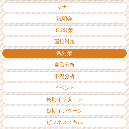
ア
マナー
（C
h
説明会
e
ES対策
e
r
面接対策
C
a
親対策
r
e
自己分析
e
r）
市況分析
イベント
長期インターン
短期インターン
ビジネススキル