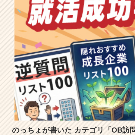
成
長
企
業
か
ら
ス
カ
ウ
ト
が
届
く
就
活
サ
イ
ト
チ
ア
のっちょが書いた カテゴリ「OB訪
キ