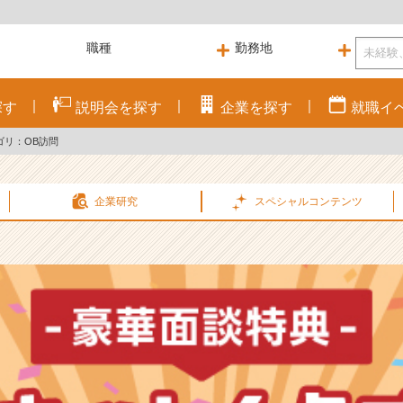
探す
説明会を
探す
企業を
探す
就職
イ
ゴリ：OB訪問
企業研究
スペシャル
コンテンツ