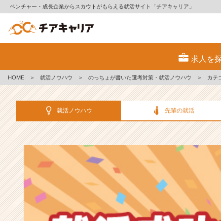
ベンチャー・成長企業からスカウトがもらえる就活サイト「チアキャリア」
選
考
求人を
対
策・
HOME
＞
就活ノウハウ
＞
のっちょが書いた選考対策・就活ノウハウ
＞
カテ
就
活
ノ
就活ノウハウ
先輩の就活
ウ
ハ
ウ
記
事
|
ベ
ン
チ
ャ
ー・