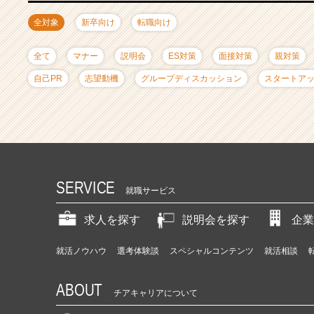
ャ
リ
全対象
新卒向け
転職向け
ア
（C
全て
マナー
説明会
ES対策
面接対策
親対策
h
e
自己PR
志望動機
グループディスカッション
スタートア
e
r
C
a
r
e
e
SERVICE
就職サービス
r）
求人を探す
説明会を探す
企業
就活ノウハウ
選考体験談
スペシャルコンテンツ
就活相談
ABOUT
チアキャリアについて