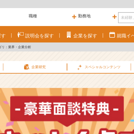
探す
説明会を
探す
企業を
探す
就職
イ
ゴリ：業界・企業分析
企業研究
スペシャル
コンテンツ