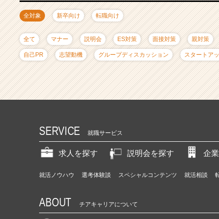
ャ
リ
全対象
新卒向け
転職向け
ア
（C
全て
マナー
説明会
ES対策
面接対策
親対策
h
e
自己PR
志望動機
グループディスカッション
スタートア
e
r
C
a
r
e
e
SERVICE
就職サービス
r）
求人を探す
説明会を探す
企業
就活ノウハウ
選考体験談
スペシャルコンテンツ
就活相談
ABOUT
チアキャリアについて