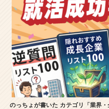
成
長
企
業
か
ら
ス
カ
ウ
ト
が
届
く
就
活
サ
イ
ト
チ
ア
のっちょが書いた カテゴリ「業界・
キ