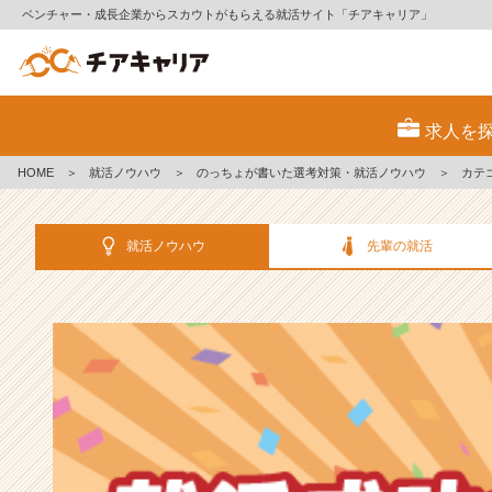
ベンチャー・成長企業からスカウトがもらえる就活サイト「チアキャリア」
選
考
求人を
対
策・
HOME
＞
就活ノウハウ
＞
のっちょが書いた選考対策・就活ノウハウ
＞
カテ
就
活
ノ
就活ノウハウ
先輩の就活
ウ
ハ
ウ
記
事
|
ベ
ン
チ
ャ
ー・