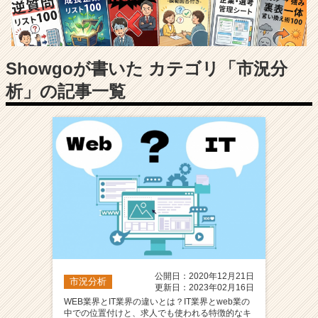
長
企
業
か
ら
Showgoが書いた カテゴリ「市況分
ス
析」の記事一覧
カ
ウ
ト
が
届
く
就
活
サ
イ
ト
チ
ア
公開日：2020年12月21日
市況分析
キ
更新日：2023年02月16日
ャ
WEB業界とIT業界の違いとは？IT業界とweb業の
中での位置付けと、求人でも使われる特徴的なキ
リ