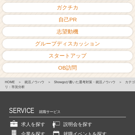
ガクチカ
自己PR
志望動機
グループディスカッション
スタートアップ
OB訪問
HOME
＞
就活ノウハウ
＞
Showgoが書いた選考対策・就活ノウハウ
＞
カテゴ
リ：市況分析
SERVICE
就職サービス
求人を探す
説明会を探す
企業を探す
就職イベントを探す