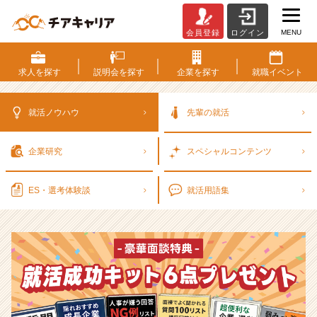
MENU
会員登録
ログイン
選
考
対
求人を
探す
説明会を
探す
企業を
探す
就職
イベント
策・
就
活
就活ノウハウ
先輩の就活
ノ
ウ
企業研究
スペシャル
コンテンツ
ハ
ウ
記
ES・選考
体験談
就活用語集
事
|
ベ
ン
チ
ャ
ー・
成