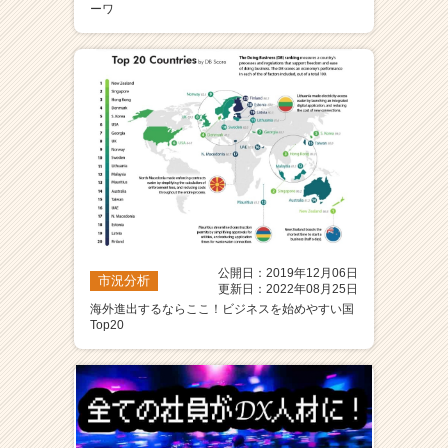
ーワ
ア
（C
h
e
e
r
C
a
r
e
e
r）
公開日：2019年12月06日
市況分析
更新日：2022年08月25日
海外進出するならここ！ビジネスを始めやすい国
Top20