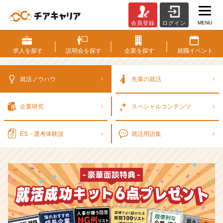
MENU
会員登録
ログイン
選
考
対
求人を
探す
説明会を
探す
企業を
探す
就職
イベント
策・
就
活
就活ノウハウ
先輩の就活
ノ
ウ
企業研究
スペシャル
コンテンツ
ハ
ウ
記
ES・選考
体験談
就活用語集
事
|
ベ
ン
チ
ャ
ー・
成