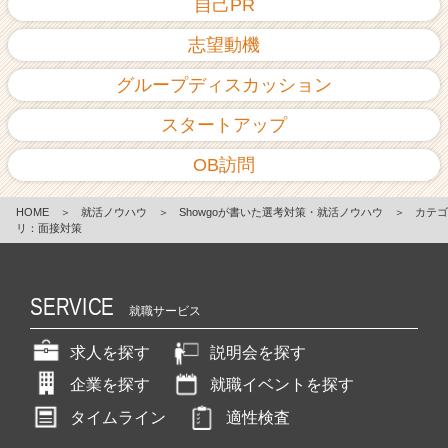
自己PR
志望動機
グループディスカッション
スタートアップ
OB訪問
HOME
＞
就活ノウハウ
＞
Showgoが書いた選考対策・就活ノウハウ
＞
カテゴ
リ：面接対策
SERVICE
就職サービス
求人を探す
説明会を探す
企業を探す
就職イベントを探す
タイムライン
適性検査