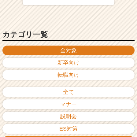
ア
（C
h
e
e
カテゴリ一覧
r
C
全対象
a
r
新卒向け
e
e
転職向け
r）
全て
マナー
説明会
ES対策