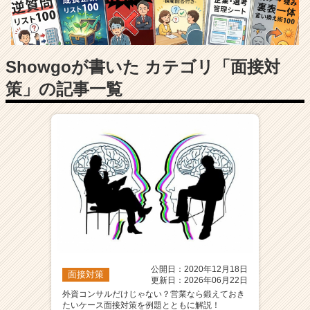
長
企
業
か
ら
Showgoが書いた カテゴリ「面接対
ス
策」の記事一覧
カ
ウ
ト
が
届
く
就
活
サ
イ
ト
チ
ア
公開日：2020年12月18日
面接対策
キ
更新日：2026年06月22日
ャ
外資コンサルだけじゃない？営業なら鍛えておき
たいケース面接対策を例題とともに解説！
リ