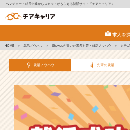
ベンチャー・成長企業からスカウトがもらえる就活サイト「チアキャリア」
選
考
求人を
対
策・
HOME
＞
就活ノウハウ
＞
Showgoが書いた選考対策・就活ノウハウ
＞
カテゴ
就
活
ノ
就活ノウハウ
先輩の就活
ウ
ハ
ウ
記
事
|
ベ
ン
チ
ャ
ー・