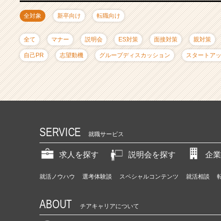
ャ
リ
全対象
新卒向け
転職向け
ア
（C
全て
マナー
説明会
ES対策
面接対策
親対策
h
e
自己PR
志望動機
グループディスカッション
スタートア
e
r
C
a
r
e
e
SERVICE
就職サービス
r）
求人を探す
説明会を探す
企業
就活ノウハウ
選考体験談
スペシャルコンテンツ
就活相談
ABOUT
チアキャリアについて