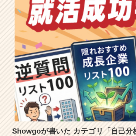
成
長
企
業
か
ら
ス
カ
ウ
ト
が
届
く
就
活
サ
イ
ト
チ
ア
Showgoが書いた カテゴリ「自己
キ