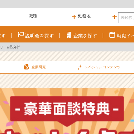
探す
説明会を
探す
企業を
探す
就職
イ
リ：自己分析
企業研究
スペシャル
コンテンツ