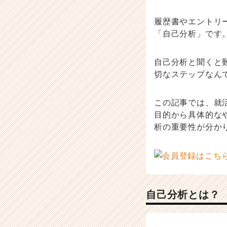
|
ベ
履歴書やエントリ
ン
「自己分析」です
チ
ャ
ー・
自己分析と聞くと
成
切なステップなん
長
企
業
この記事では、就
か
目的から具体的な
ら
析の重要性が分か
ス
カ
ウ
ト
が
届
自己分析とは？
く
就
活
サ