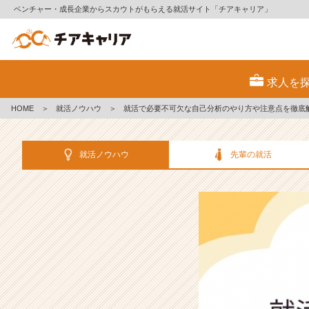
ベンチャー・成長企業からスカウトがもらえる就活サイト「チアキャリア」
就
活
求人を
で
必
HOME
＞
就活ノウハウ
＞
就活で必要不可欠な自己分析のやり方や注意点を徹底
要
不
可
就活ノウハウ
先輩の就活
欠
な
自
己
分
析
の
や
り
方
や