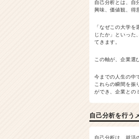
自己分析とは、自
イ
興味、価値観、得
ト
チ
ア
「なぜこの大学を
キ
じたか」といった
ャ
てきます。
リ
ア
（C
この軸が、企業選
h
e
今までの人生の中
e
r
これらの瞬間を振
C
ができ、企業との
a
r
e
自己分析を行う
e
r）
自己分析は、就活