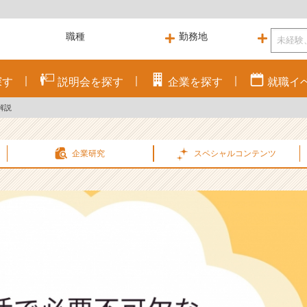
探す
説明会を
探す
企業を
探す
就職
イ
解説
企業研究
スペシャル
コンテンツ