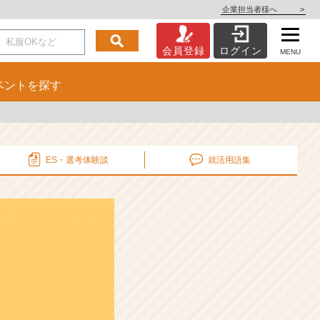
企業担当者様へ
>
会員登録
ログイン
MENU
ベント
を探す
ES・選考
体験談
就活用語集