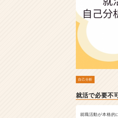
注
意
点
を
徹
底
解
説
-
選
考
対
策・
就
自己分析
活
ノ
ウ
就活で必要不
ハ
ウ
記
事
就職活動が本格的