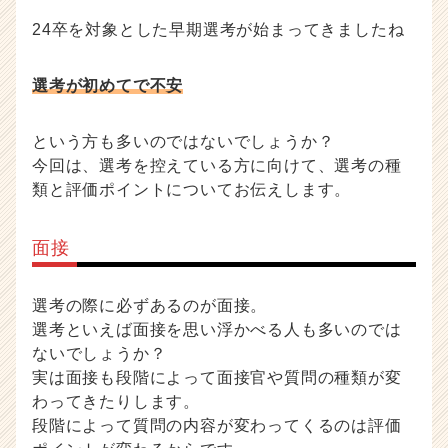
ア
24卒を対象とした早期選考が始まってきましたね
キ
ャ
リ
選考が初めてで不安
ア
（C
h
という方も多いのではないでしょうか？
e
今回は、選考を控えている方に向けて、選考の種
e
類と評価ポイントについてお伝えします。
r
C
a
面接
r
e
選考の際に必ずあるのが面接。
e
r）
選考といえば面接を思い浮かべる人も多いのでは
ないでしょうか？
実は面接も段階によって面接官や質問の種類が変
わってきたりします。
段階によって質問の内容が変わってくるのは評価