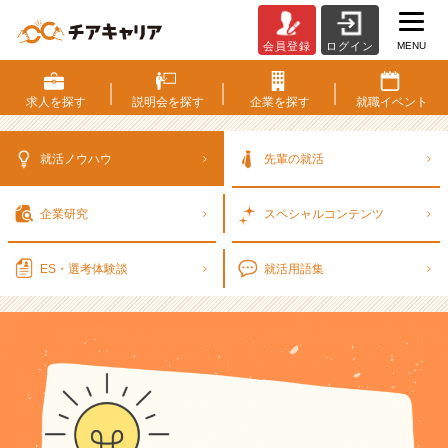
MENU
会員登録
ログイン
【ベ
ン
チ
求人を
探す
説明会を
探す
企業を
探す
就職
イベント
ャ
ー
就
就活ノウハウ
先輩の就活
活】
選
企業研究
スペシャル
コンテンツ
考
で
評
ES・選考
体験談
就活用語集
価
さ
れ
る
人
の
特
徴