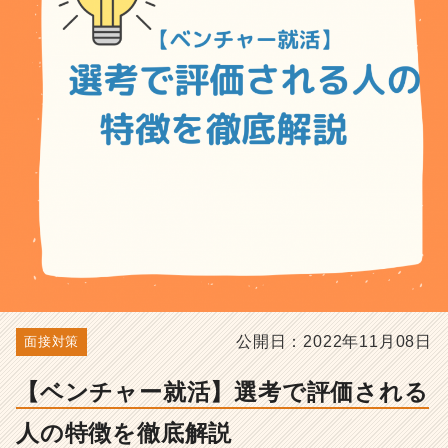
を
徹
底
解
説
-
選
考
対
策・
就
活
ノ
ウ
ハ
ウ
記
公開日：2022年11月08日
面接対策
事
|
【ベンチャー就活】選考で評価される
ベ
ン
人の特徴を徹底解説
チ