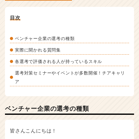
ャ
ー・
目次
成
長
企
ベンチャー企業の選考の種類
業
か
実際に聞かれる質問集
ら
ス
各選考で評価される人が持っているスキル
カ
ウ
選考対策セミナーやイベントが多数開催！チアキャリ
ト
ア
が
届
く
就
ベンチャー企業の選考の種類
活
サ
イ
ト
皆さんこんにちは！
チ