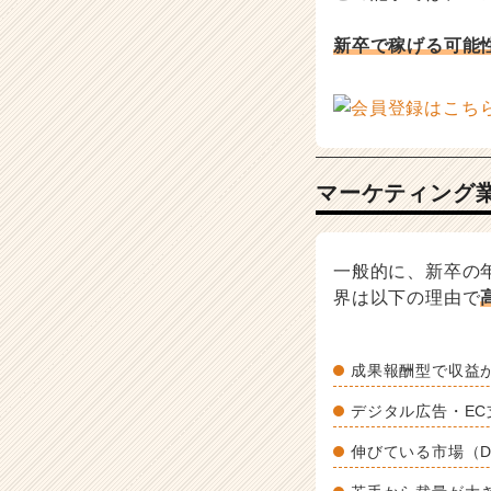
ー・
成
新卒で稼げる可能
長
企
業
か
ら
ス
マーケティング
カ
ウ
ト
一般的に、新卒の
が
届
界は以下の理由で
く
就
活
成果報酬型で収益
サ
イ
デジタル広告・E
ト
伸びている市場（D
チ
ア