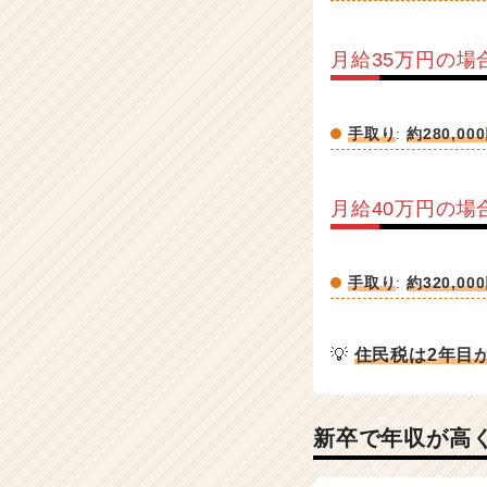
月給35万円の場
手取り
:
約280,00
月給40万円の場
手取り
:
約320,00
💡
住民税は2年目か
新卒で年収が高