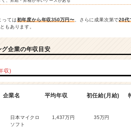
きく、昇給・昇格が早いケースがある
よっては
初年度から年収350万円〜
、さらに成果次第で
20代
こともあります。
ング企業の年収目安
年収)
企業名
平均年収
初任給(月給)
日本マイクロ
1,437万円
35万円
ソフト