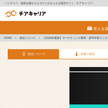
ベンチャー・成長企業からスカウトがもらえる就活サイト「チアキャリア」
【2
0
求人を
2
6
HOME
＞
就活ノウハウ
＞
【2026年最新】マーケティング業界・新卒年収ラン
年
最
新】
就活ノウハウ
先輩の就活
マ
ー
ケ
テ
ィ
ン
グ
業
界・
新
卒