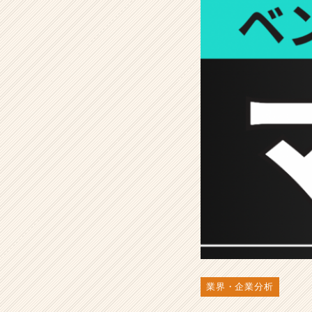
年
収
ラ
ン
キ
ン
グ
｜
高
年
収
を
狙
え
る
企
業
1
5
社
業界・企業分析
を