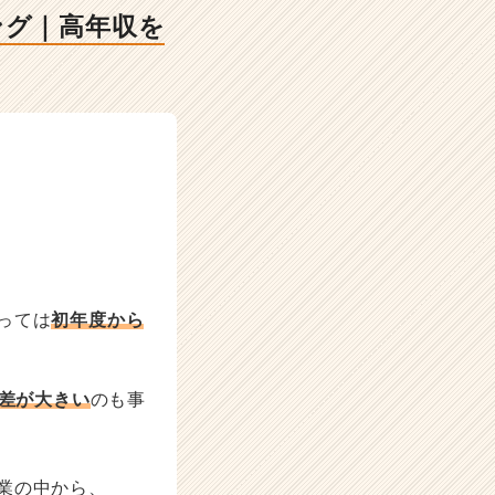
ング｜高年収を
っては
初年度から
の差が大きい
のも事
業の中から、