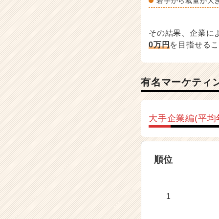
若手から裁量が大
キ
ャ
リ
その結果、企業に
ア
0万円
を目指せる
（C
h
e
e
有名マーケティ
r
C
a
大手企業編(平均
r
e
e
r）
順位
1