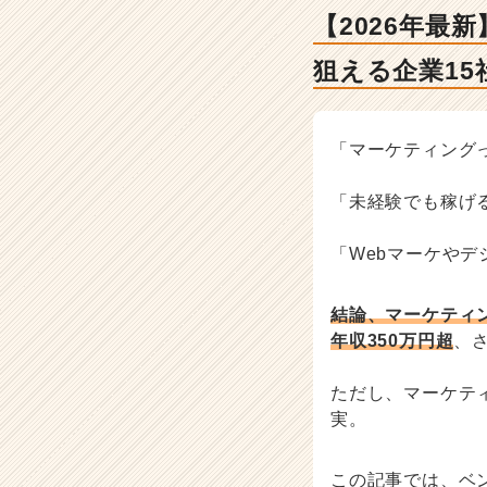
徹
【2026年
底
比
狙える企業15
較
-
選
考
「マーケティング
対
策・
「未経験でも稼げ
就
活
「Webマーケや
ノ
ウ
ハ
結論、マーケティ
ウ
年収350万円超
、
記
事
|
ただし、マーケテ
ベ
実。
ン
チ
この記事では、ベ
ャ