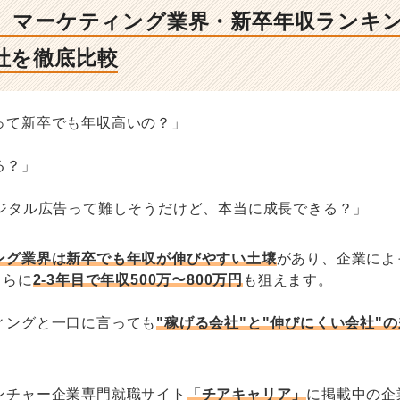
最新】マーケティング業界・新卒年収ランキ
社を徹底比較
って新卒でも年収高いの？」
る？」
デジタル広告って難しそうだけど、本当に成長できる？」
ング業界は新卒でも年収が伸びやすい土壌
があり、企業によ
さらに
2-3年目で年収500万〜800万円
も狙えます。
ィングと一口に言っても
"稼げる会社"と"伸びにくい会社"
ンチャー企業専門就職サイト
「チアキャリア」
に掲載中の企