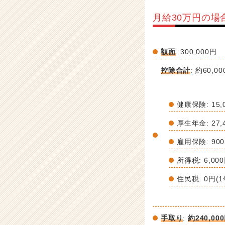
月給30万円の場
額面
: 300,000円
控除合計
: 約60,0
健康保険: 15,
厚生年金: 27,
雇用保険: 90
所得税: 6,00
住民税: 0円(
手取り
:
約240,00