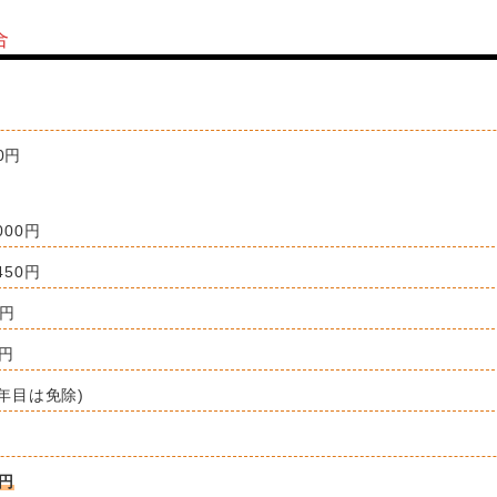
合
00円
000円
450円
0円
0円
1年目は免除)
0円