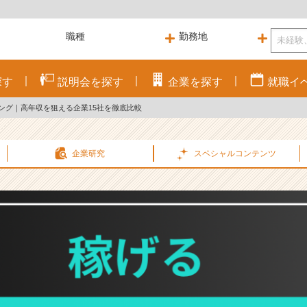
探す
説明会を
探す
企業を
探す
就職
イ
キング｜高年収を狙える企業15社を徹底比較
企業研究
スペシャル
コンテンツ