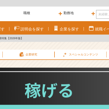
探す
説明会を
探す
企業を
探す
就職
イ
特集【2026年版】
企業研究
スペシャル
コンテンツ