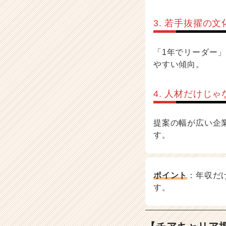
3. 若手抜擢の
「1年でリーダー
やすい傾向。
4. 人材だけじゃ
提案の幅が広い企
す。
ポイント
：年収だ
す。