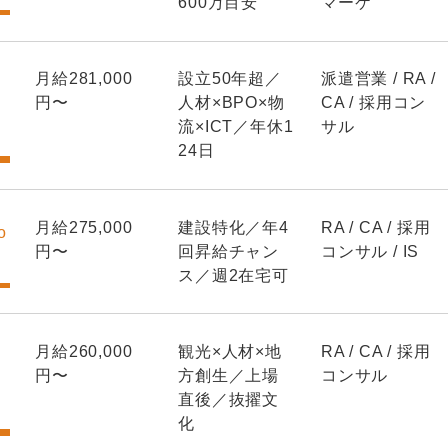
600万目安
マーケ
月給281,000
設立50年超／
派遣営業 / RA /
円〜
人材×BPO×物
CA / 採用コン
流×ICT／年休1
サル
24日
月給275,000
建設特化／年4
RA / CA / 採用
o
円〜
回昇給チャン
コンサル / IS
ス／週2在宅可
月給260,000
観光×人材×地
RA / CA / 採用
円〜
方創生／上場
コンサル
直後／抜擢文
化