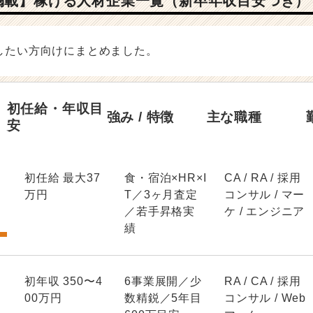
掲載】稼げる人材企業一覧（新卒年収目安つき）
したい方向けにまとめました。
初任給・年収目
強み / 特徴
主な職種
安
初任給 最大37
食・宿泊×HR×I
CA / RA / 採用
万円
T／3ヶ月査定
コンサル / マー
／若手昇格実
ケ / エンジニア
績
初年収 350〜4
6事業展開／少
RA / CA / 採用
00万円
数精鋭／5年目
コンサル / Web