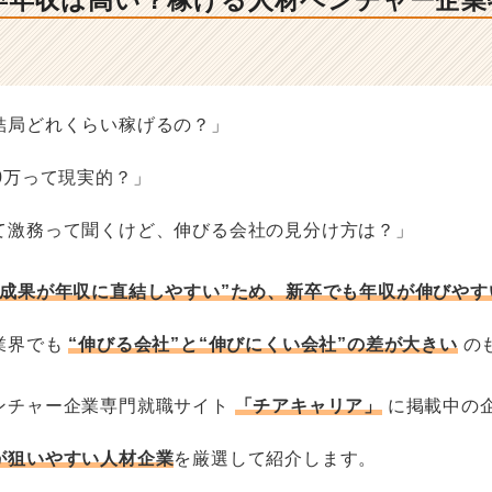
卒年収は高い？稼げる人材ベンチャー企業特
結局どれくらい稼げるの？」
0万って現実的？」
て激務って聞くけど、伸びる会社の見分け方は？」
“成果が年収に直結しやすい”ため、新卒でも年収が伸びやす
業界でも
“伸びる会社”と“伸びにくい会社”の差が大きい
の
ンチャー企業専門就職サイト
「チアキャリア」
に掲載中の
が狙いやすい人材企業
を厳選して紹介します。