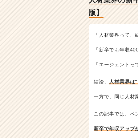
人材業界の新
ノ
ウ
版】
ハ
ウ
記
事
「人材業界って、
|
ベ
「新卒でも年収40
ン
チ
「エージェントっ
ャ
ー・
成
結論、
人材業界は
長
企
一方で、同じ人材
業
か
ら
この記事では、ベ
ス
カ
新卒で年収アップ
ウ
ト