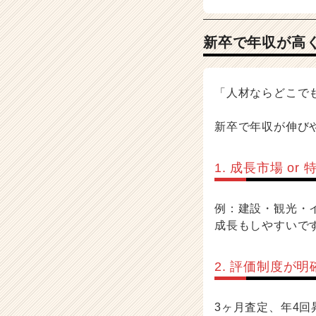
r
e
e
新卒で年収が高
r）
「人材ならどこで
新卒で年収が伸び
1. 成長市場 o
例：建設・観光・
成長もしやすいで
2. 評価制度が明
3ヶ月査定、年4