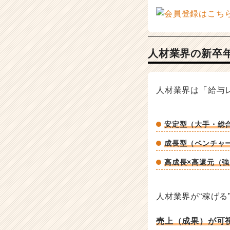
が
届
く
就
人材業界の新卒
活
サ
イ
ト
人材業界は「給与
チ
ア
キ
安定型（大手・総
ャ
リ
成長型（ベンチャ
ア
（C
高成長×高還元（
h
e
e
人材業界が“稼げる
r
C
売上（成果）が可
a