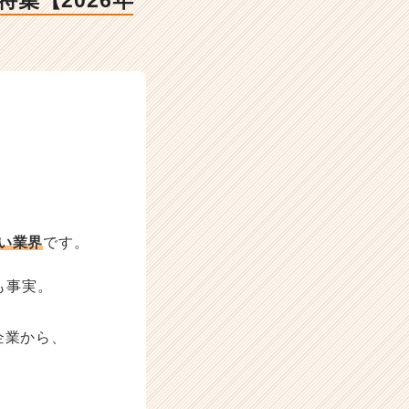
集【2026年
い業界
です。
も事実。
企業から、