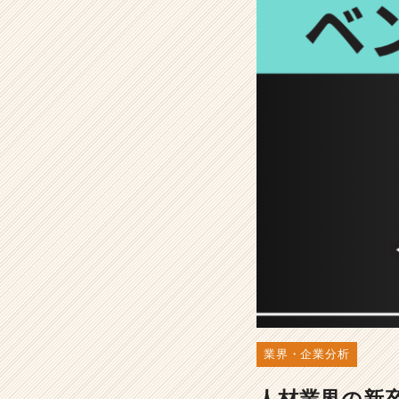
ン
チ
ャ
ー
企
業
特
集
【2
0
2
6
年
版】
-
選
考
対
策・
業界・企業分析
就
活