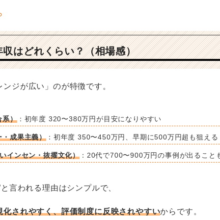
年収はどれくらい？（相場感）
レンジが広い」のが特徴です。
合系）
：初年度 320〜380万円が目安になりやすい
ー・成果主義）
：初年度 350〜450万円、早期に500万円超も狙える
強いインセン・抜擢文化）
：20代で700〜900万円の事例が出ること
”と言われる理由はシンプルで、
視化されやすく、評価制度に反映されやすい
からです。