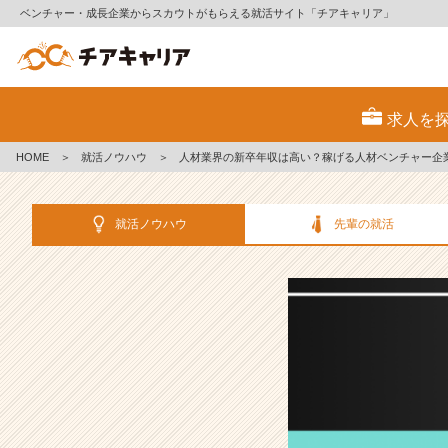
ベンチャー・成長企業からスカウトがもらえる就活サイト「チアキャリア」
人
材
求人を
業
界
HOME
＞
就活ノウハウ
＞
人材業界の新卒年収は高い？稼げる人材ベンチャー企業
の
新
卒
就活ノウハウ
先輩の就活
年
収
は
高
い？
稼
げ
る
人
材
ベ