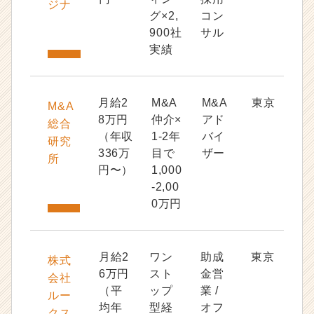
ジナ
グ×2,
コン
900社
サル
実績
月給2
M&A
M&A
東京
M&A
8万円
仲介×
アド
総合
（年収
1-2年
バイ
研究
336万
目で
ザー
所
円〜）
1,000
-2,00
0万円
月給2
ワン
助成
東京
株式
6万円
スト
金営
会社
（平
ップ
業 /
ルー
均年
型経
オフ
クス