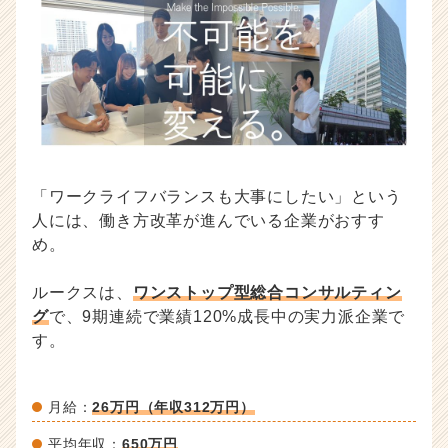
「ワークライフバランスも大事にしたい」という
人には、働き方改革が進んでいる企業がおすす
め。
ルークスは、
ワンストップ型総合コンサルティン
グ
で、9期連続で業績120%成長中の実力派企業で
す。
月給：
26万円（年収312万円）
平均年収：
650万円