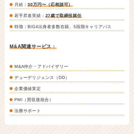
月給：
30万円〜（応相談可）
若手昇進実績：
27歳で取締役就任
特徴：BIG4出身者多数在籍、5段階キャリアパス
M&A関連サービス：
M&A仲介・アドバイザリー
デューデリジェンス（DD）
企業価値算定
PMI（買収後統合）
法務サポート