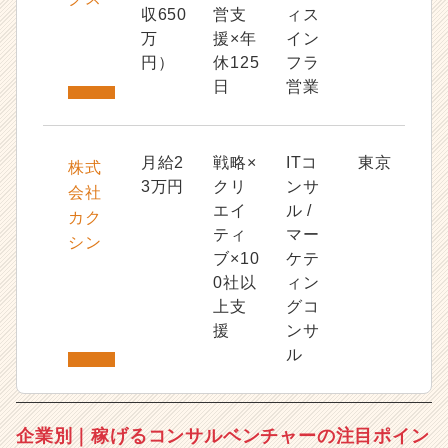
収650
営支
ィス
万
援×年
イン
円）
休125
フラ
日
営業
月給2
戦略×
ITコ
東京
株式
3万円
クリ
ンサ
会社
エイ
ル /
カク
ティ
マー
シン
ブ×10
ケテ
0社以
ィン
上支
グコ
援
ンサ
ル
企業別｜稼げるコンサルベンチャーの注目ポイン