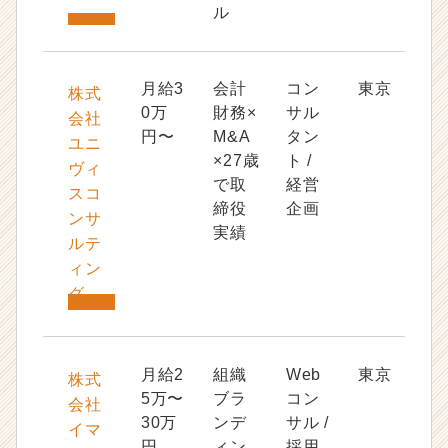
ル
月給3
会計
コン
東京
株式
0万
財務×
サル
会社
円〜
M&A
タン
ユニ
×27歳
ト /
ヴィ
で取
経営
スコ
締役
企画
ンサ
実績
ルテ
ィン
グ
月給2
組織
Web
東京
株式
5万〜
ブラ
コン
会社
30万
ンデ
サル /
イマ
円
ィン
採用