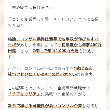
考
「未経験でも稼げる？」
対
策・
「コンサル業界って難しそうだけど、本当に成長
就
できる？」
活
ノ
ウ
結論、コンサル業界は新卒でも年収が伸びやすい
ハ
土壌
があり、企業によっては
初年度から年収400万
ウ
円超
、さらに
2年目で年収1,000万円超
も狙えま
記
事
す。
|
ベ
ただし、コンサルと一口に言っても
"稼げる会
ン
社"と"伸びにくい会社"の差が大きい
のも事実。
チ
ャ
ー・
この記事では、ベンチャー企業専門就職サイト
成
「チアキャリア」
に掲載中の企業の中から、
長
企
新卒で稼げる可能性が高いコンサル企業
を厳選し
業