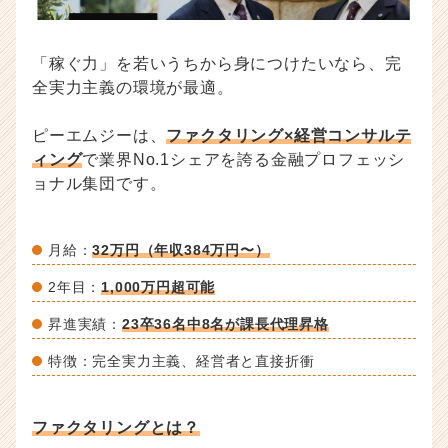
「稼ぐ力」を若いうちから身につけたいなら、完
全実力主義の環境が最適。
ピーエムジーは、
ファクタリング×経営コンサルテ
ィング
で業界No.1シェアを誇る金融プロフェッシ
ョナル集団です。
月給：
32万円（年収384万円〜）
2年目：
1,000万円超可能
昇進実績：
23卒36名中8名が課長代理昇格
特徴：完全実力主義、経営者と直接折衝
ファクタリングとは？