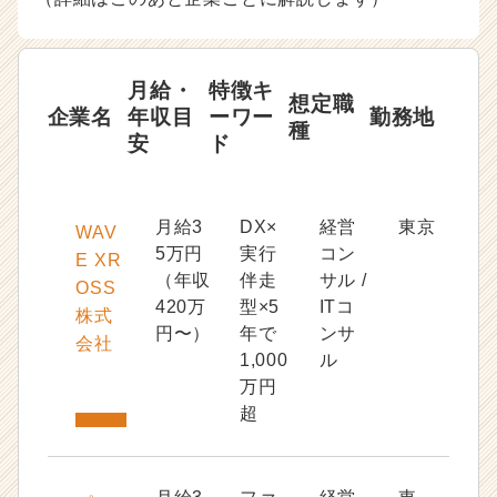
月給・
特徴キ
想定職
企業名
年収目
ーワー
勤務地
種
安
ド
月給3
DX×
経営
東京
WAV
5万円
実行
コン
E XR
（年収
伴走
サル /
OSS
420万
型×5
ITコ
株式
円〜）
年で
ンサ
会社
1,000
ル
万円
超