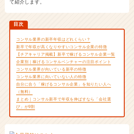
て紹介します。
か
ら
ス
カ
目次
ウ
ト
コンサル業界の新卒年収はどれくらい？
が
新卒で年収が高くなりやすいコンサル企業の特徴
届
く
【チアキャリア掲載】新卒で稼げるコンサル企業一覧
就
企業別｜稼げるコンサルベンチャーの注目ポイント
活
コンサル業界が向いている新卒の特徴
サ
コンサル業界に向いていない人の特徴
イ
自分に合う「稼げるコンサル企業」を知りたい人へ
ト
チ
（無料）
ア
まとめ｜コンサル新卒で年収を伸ばすなら「会社選
キ
び」が9割
ャ
リ
ア
（C