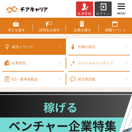
MENU
会員登録
ログイン
【2
0
2
求人を
探す
説明会を
探す
企業を
探す
就職
イベント
6
年
最
就活ノウハウ
先輩の就活
新】
コ
企業研究
スペシャル
コンテンツ
ン
サ
ル
ES・選考
体験談
就活用語集
業
界・
新
卒
年
収
ラ
ン