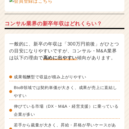
h
e
e
r
コンサル業界の新卒年収はどれくらい？
C
a
r
e
一般的に、新卒の年収は「300万円前後」がひとつ
e
の目安になりやすいですが、コンサル・M&A業界
r）
は以下の理由で
高めに出やすい
傾向があります。
成果報酬型で収益が積み上がりやすい
BtoB領域では契約単価が大きく、成果が売上に直結し
やすい
伸びている市場（DX・M&A・経営支援）に乗っている
企業が多い
若手から裁量が大きく、昇給・昇格が早いケースがあ