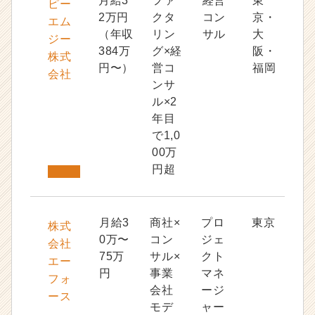
月給3
ファ
経営
東
ピー
2万円
クタ
コン
京・
エム
（年収
リン
サル
大
ジー
384万
グ×経
阪・
株式
円〜）
営コ
福岡
会社
ンサ
ル×2
年目
で1,0
00万
円超
月給3
商社×
プロ
東京
株式
0万〜
コン
ジェ
会社
75万
サル×
クト
エー
円
事業
マネ
フォ
会社
ージ
ース
モデ
ャー