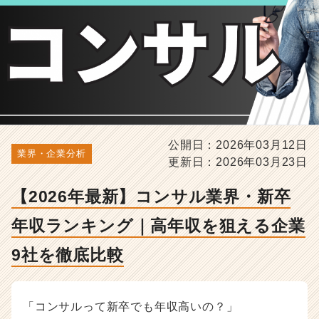
キ
ン
グ
｜
高
年
収
を
狙
え
公開日：2026年03月12日
る
業界・企業分析
更新日：2026年03月23日
企
業
【2026年最新】コンサル業界・新卒
9
社
年収ランキング｜高年収を狙える企業
を
徹
9社を徹底比較
底
比
較
-
「コンサルって新卒でも年収高いの？」
選