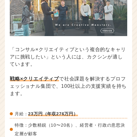
「コンサル×クリエイティブという複合的なキャリ
アに挑戦したい」という人には、カクシンが適し
ています。
戦略×クリエイティブ
で社会課題を解決するプロフ
ェッショナル集団で、100社以上の支援実績を持ち
ます。
月給：
23万円（年収276万円）
特徴：少数精鋭（10〜20名）、経営者・行政の意思決
定層が顧客