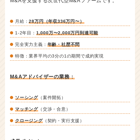
M&Aを支援する次世代型M&Aファームです。
月給：
28万円（年収336万円〜）
1-2年目：
1,000万〜2,000万円到達可能
完全実力主義：
年齢・社歴不問
特徴：業界平均の3分の1の期間で成約実現
M&Aアドバイザーの業務：
ソーシング
（案件開拓）
マッチング
（交渉・合意）
クロージング
（契約・実行支援）