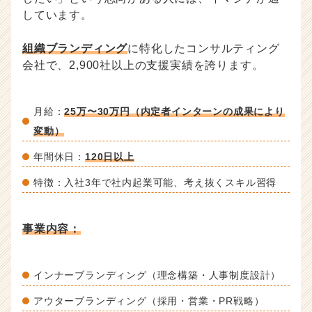
しています。
組織ブランディング
に特化したコンサルティング
会社で、2,900社以上の支援実績を誇ります。
月給：
25万〜30万円（内定者インターンの成果により
変動）
年間休日：
120日以上
特徴：入社3年で社内起業可能、考え抜くスキル習得
事業内容：
インナーブランディング（理念構築・人事制度設計）
アウターブランディング（採用・営業・PR戦略）