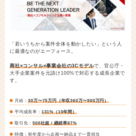
「若いうちから案件全体を動かしたい」という人
に最適なのがエーフォース。
商社×コンサル×事業会社の3Cモデル
で、官公庁・
大手企業案件を元請け100%で対応する成長企業で
す。
月給：
30万〜75万円（年収360万〜900万円）
平均成長率：
131%（10年間）
取引先：
500社超 / 継続率87%
特徴：初年度から企画〜納品まで一貫担当