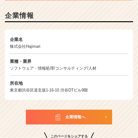
カ
ウ
企業情報
ト
が
届
く
企業名
就
株式会社Hajimari
活
サ
業種・業界
イ
ソフトウェア・情報処理/コンサルティング/人材
ト
チ
ア
所在地
キ
東京都渋谷区道玄坂1-16-10 渋谷DTビル9階
ャ
リ
ア
（C
企業情報へ
h
e
e
このページをシェアする