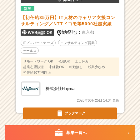
社
新卒
の
【初任給35万円】IT人材のキャリア支援コン
エ
サルティング／NTTドコモ等5000社超実績
ー
勤務地：
ス
東京都
WEB面談 OK
が
ITプロパートナーズ
コンサルティング営業
集
セールス
結！
|
リモートワーク OK
私服OK
土日休み
ベ
起業志望歓迎
未経験OK
転勤無し
残業少なめ
ン
初任給30万円以上
チ
ャ
株式会社Hajimari
ー・
成
2026年06月25日 14:34 更新
長
企
ブックマーク
業
か
ら
募集一覧へ
ス