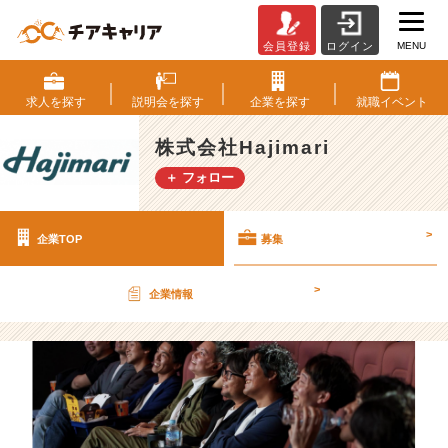
MENU
会員登録
ログイン
株
式
会
求人を
探す
説明会を
探す
企業を
探す
就職
イベント
社
H
株式会社Hajimari
a
＋ フォロー
j
i
m
>
企業TOP
募集
a
r
i
>
企業情報
の
採
用/
求
人
-
創