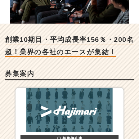
業
1
0
期
目・
平
創業10期目・平均成長率156％・200名
均
成
超！業界の各社のエースが集結！
長
率
1
募集案内
5
6％・
2
0
0
名
超！
業
界
の
各
募集停止中