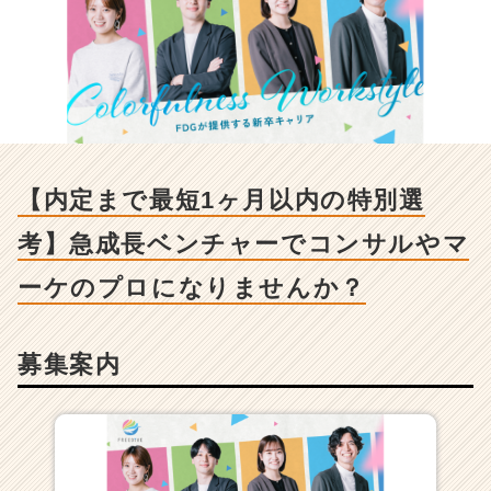
定
ま
で
最
短
1
ヶ
月
以
【内定まで最短1ヶ月以内の特別選
内
の
考】急成長ベンチャーでコンサルやマ
特
別
ーケのプロになりませんか？
選
考】
急
募集案内
成
長
ベ
ン
チ
ャ