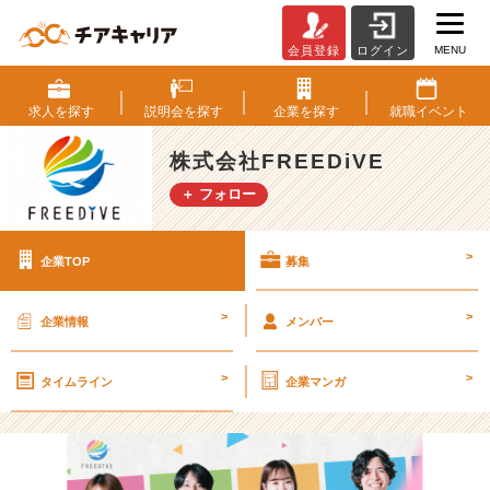
MENU
会員登録
ログイン
株
式
会
求人を
探す
説明会を
探す
企業を
探す
就職
イベント
社
F
株式会社FREEDiVE
R
＋ フォロー
E
E
D
>
企業TOP
募集
i
V
E
>
>
企業情報
メンバー
の
採
>
>
用/
タイムライン
企業マンガ
求
人
-
【内