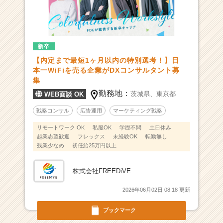
ー
で
コ
ン
新卒
サ
【内定まで最短1ヶ月以内の特別選考！】日
ル
本一WiFiを売る企業がDXコンサルタント募
や
集
マ
勤務地：
ー
茨城県、
東京都
WEB面談 OK
ケ
戦略コンサル
広告運用
マーケティング戦略
の
プ
リモートワーク OK
私服OK
学歴不問
土日休み
ロ
起業志望歓迎
フレックス
未経験OK
転勤無し
に
残業少なめ
初任給25万円以上
な
り
株式会社FREEDiVE
ま
せ
2026年06月02日 08:18 更新
ん
か？
ブックマーク
|