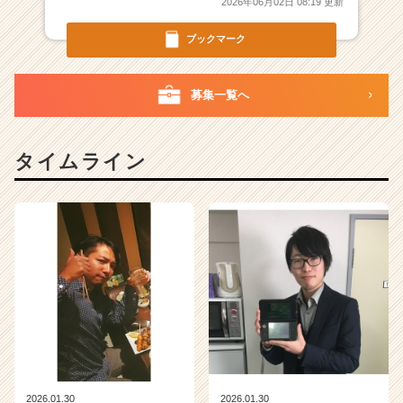
2026年06月02日 08:19 更新
イ
ト
ブックマーク
チ
ア
キ
募集一覧へ
ャ
リ
ア
（C
タイムライン
h
e
e
r
C
a
r
e
e
r）
2026.01.30
2026.01.30