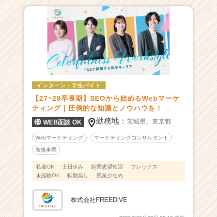
ベ
ン
チ
ャ
ー・
成
長
企
インターン・学生バイト
業
か
【27~29卒長期】SEOから始めるWebマーケ
ら
ティング｜圧倒的な知識とノウハウを！
ス
勤務地：
茨城県、
東京都
WEB面談 OK
カ
ウ
Webマーケティング
マーケティングコンサルタント
ト
新規事業
が
私服OK
土日休み
起業志望歓迎
フレックス
届
未経験OK
転勤無し
残業少なめ
く
就
活
株式会社FREEDiVE
サ