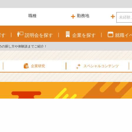
探す
説明会を
探す
企業を
探す
就職
イ
めの探し方や体験談までご紹介！
企業研究
スペシャル
コンテンツ