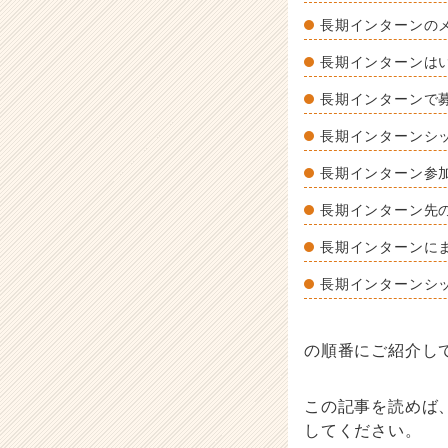
ス
長期インターンの
カ
ウ
長期インターンは
ト
長期インターンで
が
届
長期インターンシ
く
就
長期インターン参
活
サ
長期インターン先
イ
長期インターンにま
ト
チ
長期インターンシ
ア
キ
ャ
の順番にご紹介し
リ
ア
（C
この記事を読めば
h
してください。
e