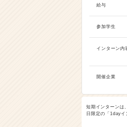
給与
参加学生
インターン内
開催企業
短期インターンは
日限定の「1day