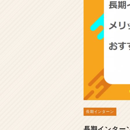
ト・
お
す
す
め
の
探
し
方
や
体
験
談
ま
で
ご
紹
介！
長期インターン
-
選
考
長期インター