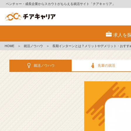
ベンチャー・成長企業からスカウトがもらえる就活サイト「チアキャリア」
長
期
求人を
イ
ン
HOME
＞
就活ノウハウ
＞
長期インターンとは？メリットやデメリット・おすす
タ
ー
ン
就活ノウハウ
先輩の就活
と
は？
メ
リ
ッ
ト
や
デ
メ
リ
ッ