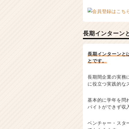
e
r
C
a
r
長期インターン
e
e
r）
長期インターンと
とです。
長期間企業の実務
に役立つ実践的な
基本的に学年を問
バイトができず収
ベンチャー・スタ