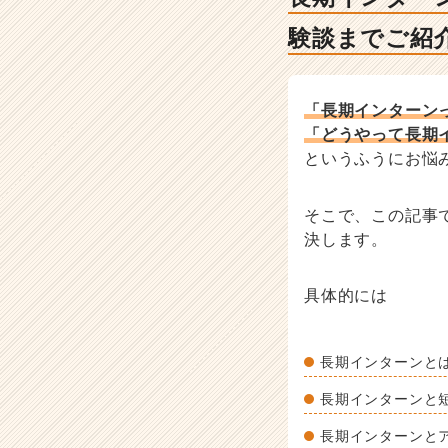
対
策・
験談までご紹
就
活
ノ
ウ
「長期インターン
ハ
「どうやって長期
ウ
というふうにお悩
記
事
|
そこで、この記事
ベ
決します。
ン
チ
具体的には
ャ
ー・
成
長
長期インターンと
企
長期インターンと
業
か
長期インターンと
ら