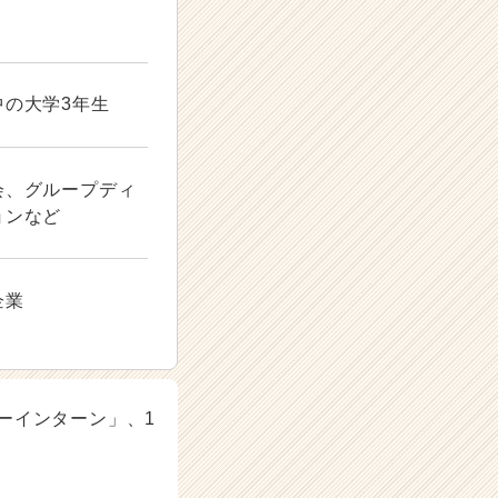
中の大学3年生
会、グループディ
ョンなど
企業
ーインターン」、1