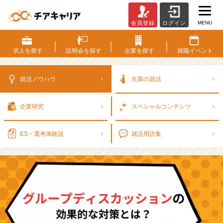
MENU
会員登録
ログイン
グ
ル
ー
求人を
探す
説明会を
探す
企業を
探す
就職
イベント
プ
デ
ィ
就活ノウハウ
先輩の就活
ス
カ
企業研究
スペシャル
コンテンツ
ッ
シ
ョ
ES・選考
体験談
就活用語集
ン
の
効
果
的
な
対
策