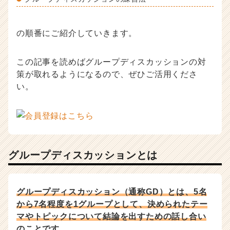
ス
カ
ウ
の順番にご紹介していきます。
ト
が
届
この記事を読めばグループディスカッションの対
く
策が取れるようになるので、ぜひご活用くださ
就
い。
活
サ
イ
ト
チ
ア
グループディスカッションとは
キ
ャ
リ
ア
グループディスカッション（通称GD）とは、5名
（C
から7名程度を1グループとして、決められたテー
h
マやトピックについて結論を出すための話し合い
e
のことです。