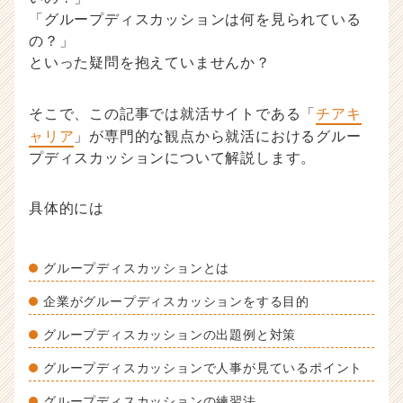
策・
「グループディスカッションは何を見られている
就
の？」
活
といった疑問を抱えていませんか？
ノ
ウ
ハ
そこで、この記事では就活サイトである「
チアキ
ウ
ャリア
」が専門的な観点から就活におけるグルー
記
プディスカッションについて解説します。
事
|
ベ
具体的には
ン
チ
ャ
グループディスカッションとは
ー・
成
企業がグループディスカッションをする目的
長
グループディスカッションの出題例と対策
企
業
グループディスカッションで人事が見ているポイント
か
ら
グループディスカッションの練習法