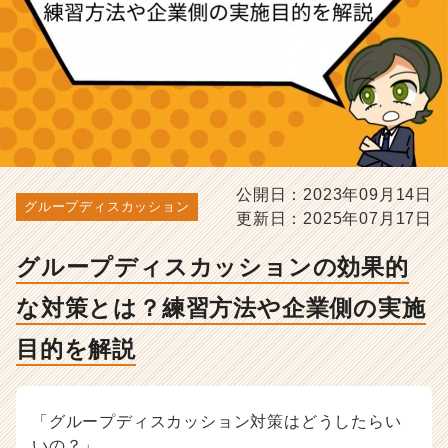
と
は？
練
習
方
法
や
企
業
側
公開日：2023年09月14日
グループディスカッション
の
更新日：2025年07月17日
実
施
グループディスカッションの効果的
目
的
な対策とは？練習方法や企業側の実施
を
解
目的を解説
説
-
選
「グループディスカッション対策はどうしたらい
考
いの？」
対